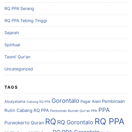
RQ PPA Serang
RQ PPA Tebing Tinggi
Sejarah
Spiritual
Tasmi' Qur'an
Uncategorized
TAGS
Gorontalo
Pembinaan
Pagar Alam
Abulyatama
Cabang RQ PPA
PPA
Rutin Cabang RQ PPA
Peresmian Rumah Qur'an PPA
RQ PPA
RQ
RQ Gorontalo
Purwokerto
Quran