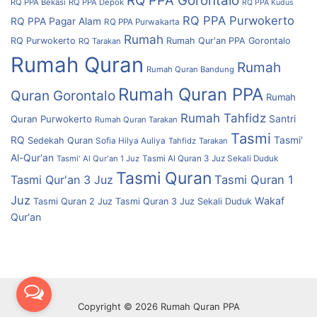
RQ PPA Gorontalo
RQ PPA Bekasi
RQ PPA Depok
RQ PPA Kudus
RQ PPA Purwokerto
RQ PPA Pagar Alam
RQ PPA Purwakarta
Rumah
RQ Purwokerto
Rumah Qur'an PPA Gorontalo
RQ Tarakan
Rumah Quran
Rumah
Rumah Quran Bandung
Rumah Quran PPA
Quran Gorontalo
Rumah
Rumah Tahfidz
Quran Purwokerto
Santri
Rumah Quran Tarakan
Tasmi
RQ
Tasmi'
Sedekah Quran
Sofia Hilya Auliya
Tahfidz
Tarakan
Al-Qur'an
Tasmi' Al Qur'an 1 Juz
Tasmi Al Quran 3 Juz Sekali Duduk
Tasmi Quran
Tasmi Qur'an 3 Juz
Tasmi Quran 1
Juz
Wakaf
Tasmi Quran 2 Juz
Tasmi Quran 3 Juz Sekali Duduk
Qur'an
Copyright © 2026 Rumah Quran PPA