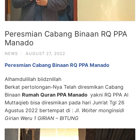
Peresmian Cabang Binaan RQ PPA
Manado
NEWS
·
AUGUST 27, 2022
Peresmian Cabang Binaan RQ PPA Manado
Alhamdulillah biidznillah
Berkat pertolongan-Nya Telah diresmikan Cabang
Binaan
Rumah Quran PPA Manado
yakni RQ PPA Al
Muttaqieb bisa diresmikan pada hari Jum’at Tgl 26
Agustus 2022 bertempat di :
Jl. Wolter monginsidi
Girian Weru 1 GIRIAN – BITUNG