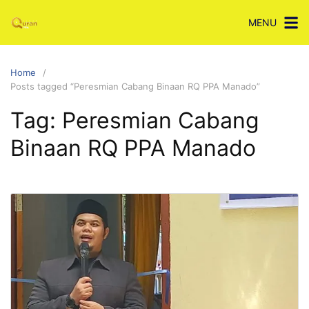
Skip
MENU
to
content
Home
Posts tagged “Peresmian Cabang Binaan RQ PPA Manado”
Tag:
Peresmian Cabang
Binaan RQ PPA Manado