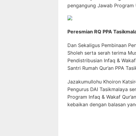
pengangung Jawab Program 
Peresmian RQ PPA Tasikmal
Dan Sekaligus Pembinaan Pen
Sholeh serta serah terima Mu
Pendistribusian Infaq & Waka
Santri Rumah Qur’an PPA Tasi
Jazakumullohu Khoiron Katsi
Pengurus DAI Tasikmalaya ser
Program Infaq & Wakaf Qur’a
kebaikan dengan balasan ya