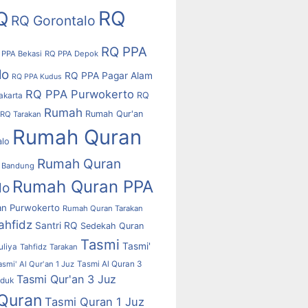
RQ
Q
RQ Gorontalo
RQ PPA
 PPA Bekasi
RQ PPA Depok
lo
RQ PPA Pagar Alam
RQ PPA Kudus
RQ PPA Purwokerto
RQ
akarta
Rumah
Rumah Qur'an
RQ Tarakan
Rumah Quran
alo
Rumah Quran
 Bandung
Rumah Quran PPA
lo
n Purwokerto
Rumah Quran Tarakan
ahfidz
Santri RQ
Sedekah Quran
Tasmi
Tasmi'
uliya
Tahfidz
Tarakan
asmi' Al Qur'an 1 Juz
Tasmi Al Quran 3
Tasmi Qur'an 3 Juz
uduk
Quran
Tasmi Quran 1 Juz