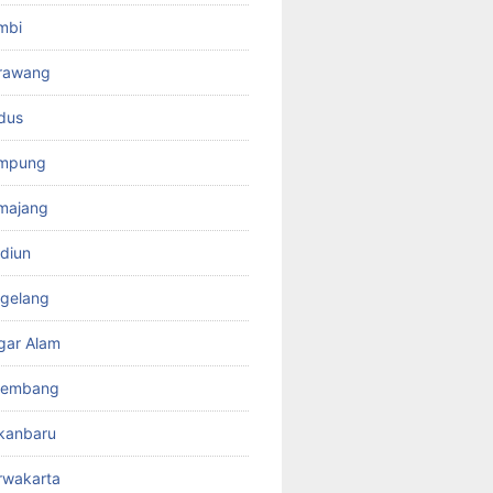
mbi
rawang
dus
ampung
majang
diun
gelang
gar Alam
lembang
kanbaru
rwakarta