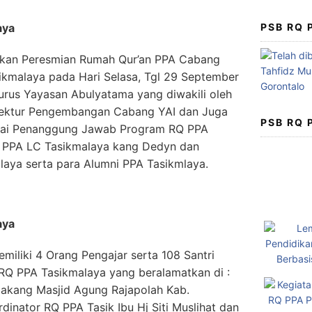
PSB RQ
aya
anakan Peresmian Rumah Qur’an PPA Cabang
ikmalaya pada Hari Selasa, Tgl 29 September
urus Yayasan Abulyatama yang diwakili oleh
irektur Pengembangan Cabang YAI dan Juga
PSB RQ
ai Penanggung Jawab Program RQ PPA
ua PPA LC Tasikmalaya kang Dedyn dan
laya serta para Alumni PPA Tasikmlaya.
aya
iliki 4 Orang Pengajar serta 108 Santri
di RQ PPA Tasikmalaya yang beralamatkan di :
lakang Masjid Agung Rajapolah Kab.
dinator RQ PPA Tasik Ibu Hj Siti Muslihat dan