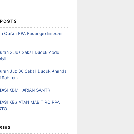
 POSTS
ah Qur’an PPA Padangsidimpuan
Quran 2 Juz Sekali Duduk Abdul
abil
Quran Juz 30 Sekali Duduk Ananda
ri Rahman
ASI KBM HARIAN SANTRI
ASI KEGIATAN MABIT RQ PPA
RTO
RIES