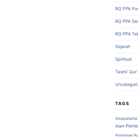
RQ PPA Pu
RQ PPA Se
RQ PPA Teb
Sejarah
Spiritual
Tasmi' Qur
Uncategor
TAGS
Abulyatama
Pemb
Alam
Peresmian Ru