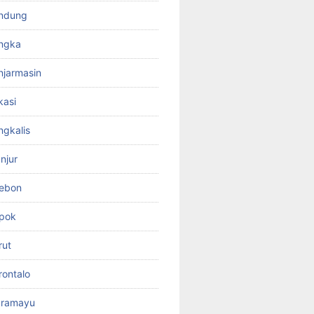
ndung
ngka
jarmasin
kasi
gkalis
njur
rebon
pok
rut
ontalo
dramayu