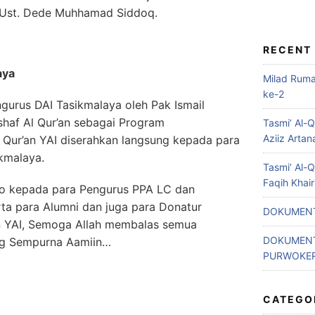
Ust. Dede Muhhamad Siddoq.
RECENT
aya
Milad Rum
ke-2
gurus DAI Tasikmalaya oleh Pak Ismail
shaf Al Qur’an sebagai Program
Tasmi’ Al-
Aziiz Artan
f Qur’an YAI diserahkan langsung kepada para
kmalaya.
Tasmi’ Al-
Faqih Khai
ro kepada para Pengurus PPA LC dan
ta para Alumni dan juga para Donatur
DOKUMENT
n YAI, Semoga Allah membalas semua
DOKUMENT
ng Sempurna Aamiin…
PURWOKE
CATEGO