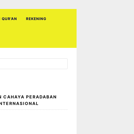
H QUR’AN
REKENING
N CAHAYA PERADABAN
INTERNASIONAL