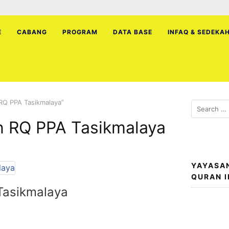
E
CABANG
PROGRAM
DATA BASE
INFAQ & SEDEKA
RQ PPA Tasikmalaya”
Search
for:
n RQ PPA Tasikmalaya
YAYASA
QURAN 
Tasikmalaya