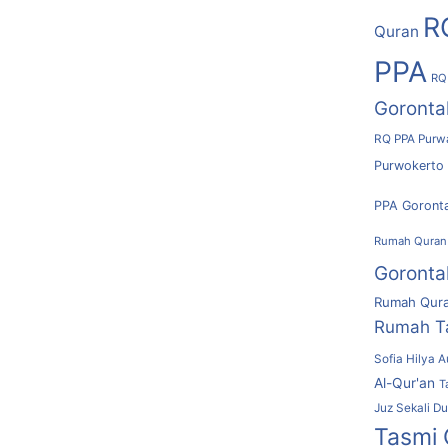
R
Quran
PPA
RQ
Goronta
RQ PPA Purw
Purwokerto
PPA Goront
Rumah Quran
Goronta
Rumah Qura
Rumah T
Sofia Hilya A
Al-Qur'an
T
Juz Sekali D
Tasmi 