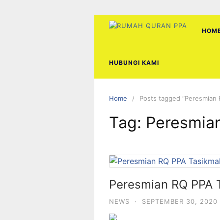
Skip
to
content
HOM
HUBUNGI KAMI
Home
Posts tagged “Peresmian 
Tag:
Peresmia
Peresmian RQ PPA 
NEWS
·
SEPTEMBER 30, 2020