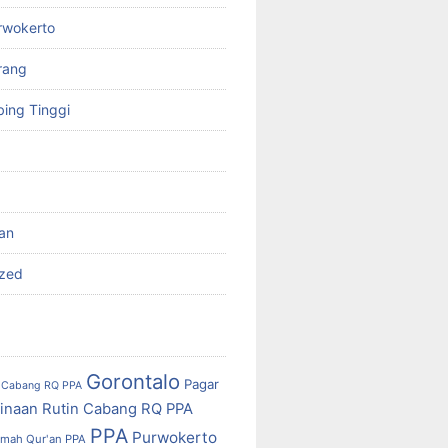
rwokerto
rang
ing Tinggi
'an
ized
Gorontalo
Pagar
Cabang RQ PPA
inaan Rutin Cabang RQ PPA
PPA
Purwokerto
mah Qur'an PPA