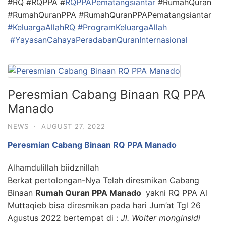
#RQ #RQPPA #
RQPPAPematangsiantar
#RumahQuran
#RumahQuranPPA #RumahQuranPPAPematangsiantar
#KeluargaAllahRQ
#ProgramKeluargaAllah
#YayasanCahayaPeradabanQuranInternasional
Peresmian Cabang Binaan RQ PPA
Manado
NEWS
·
AUGUST 27, 2022
Peresmian Cabang Binaan RQ PPA Manado
Alhamdulillah biidznillah
Berkat pertolongan-Nya Telah diresmikan Cabang
Binaan
Rumah Quran PPA Manado
yakni RQ PPA Al
Muttaqieb bisa diresmikan pada hari Jum’at Tgl 26
Agustus 2022 bertempat di :
Jl. Wolter monginsidi