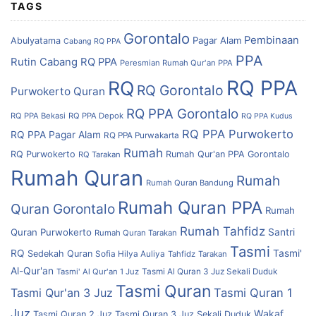
TAGS
Gorontalo
Pembinaan
Pagar Alam
Abulyatama
Cabang RQ PPA
PPA
Rutin Cabang RQ PPA
Peresmian Rumah Qur'an PPA
RQ PPA
RQ
RQ Gorontalo
Purwokerto
Quran
RQ PPA Gorontalo
RQ PPA Bekasi
RQ PPA Depok
RQ PPA Kudus
RQ PPA Purwokerto
RQ PPA Pagar Alam
RQ PPA Purwakarta
Rumah
RQ Purwokerto
Rumah Qur'an PPA Gorontalo
RQ Tarakan
Rumah Quran
Rumah
Rumah Quran Bandung
Rumah Quran PPA
Quran Gorontalo
Rumah
Rumah Tahfidz
Quran Purwokerto
Santri
Rumah Quran Tarakan
Tasmi
RQ
Tasmi'
Sedekah Quran
Sofia Hilya Auliya
Tahfidz
Tarakan
Al-Qur'an
Tasmi' Al Qur'an 1 Juz
Tasmi Al Quran 3 Juz Sekali Duduk
Tasmi Quran
Tasmi Qur'an 3 Juz
Tasmi Quran 1
Juz
Wakaf
Tasmi Quran 2 Juz
Tasmi Quran 3 Juz Sekali Duduk