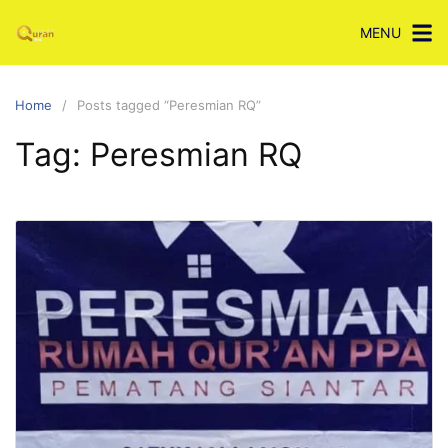
Skip
MENU
to
content
Home
Posts tagged “Peresmian RQ”
Tag:
Peresmian RQ