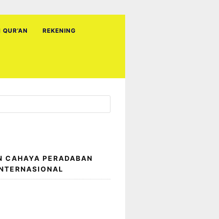
H QUR’AN
REKENING
N CAHAYA PERADABAN
INTERNASIONAL