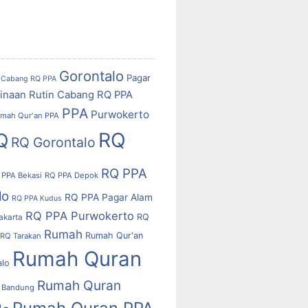
Gorontalo
Pagar
Cabang RQ PPA
inaan Rutin Cabang RQ PPA
PPA
Purwokerto
mah Qur'an PPA
RQ
Q
RQ Gorontalo
RQ PPA
 PPA Bekasi
RQ PPA Depok
lo
RQ PPA Pagar Alam
RQ PPA Kudus
RQ PPA Purwokerto
RQ
akarta
Rumah
Rumah Qur'an
RQ Tarakan
Rumah Quran
alo
Rumah Quran
 Bandung