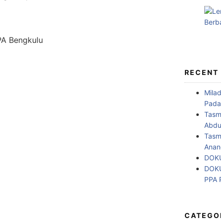
RECENT
Mila
Pada
Tasm
Abdul
Tasm
Anan
DOKU
DOKU
PPA
CATEGO