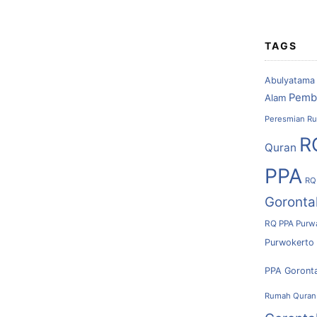
TAGS
Abulyatama
Pemb
Alam
Peresmian Ru
R
Quran
PPA
RQ
Goronta
RQ PPA Purw
Purwokerto
PPA Goront
Rumah Quran