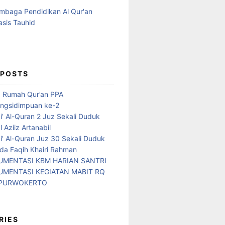
 POSTS
d Rumah Qur’an PPA
ngsidimpuan ke-2
i’ Al-Quran 2 Juz Sekali Duduk
 Aziiz Artanabil
i’ Al-Quran Juz 30 Sekali Duduk
da Faqih Khairi Rahman
MENTASI KBM HARIAN SANTRI
MENTASI KEGIATAN MABIT RQ
 PURWOKERTO
RIES