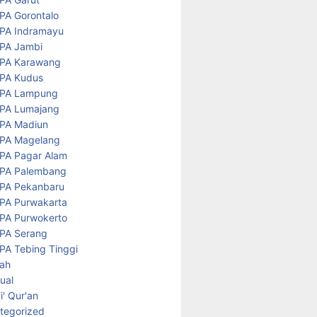
PA Gorontalo
PA Indramayu
PA Jambi
PA Karawang
PA Kudus
PA Lampung
PA Lumajang
PA Madiun
PA Magelang
PA Pagar Alam
PA Palembang
PA Pekanbaru
PA Purwakarta
PA Purwokerto
PA Serang
PA Tebing Tinggi
rah
tual
' Qur'an
tegorized