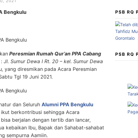
0, 2021
A Bengkulu
PSB RQ
akan
Peresmian Rumah Qur’an PPA Cabang
PSB RQ
 :
Jl. Sumur Dewa I Rt. 20 – kel. Sumur Dewa
u,
yang diresmikan pada Acara Peresmian
abtu Tgl 19 Juni 2021.
natur dan Seluruh
Alumni PPA Bengkulu
ikut berkontribusi sehingga Acara
u
bisa berjalan dengan tertib dan lancar,
a kebaikan Ibu, Bapak dan Sahabat-sahabat
ng sempurna Aamiin.