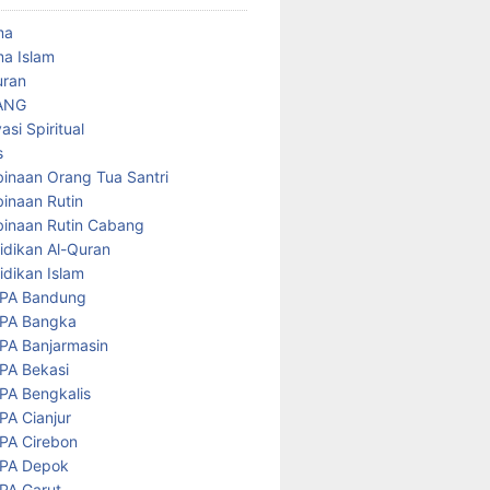
ma
a Islam
uran
ANG
asi Spiritual
s
inaan Orang Tua Santri
inaan Rutin
inaan Rutin Cabang
idikan Al-Quran
idikan Islam
PA Bandung
PA Bangka
PA Banjarmasin
PA Bekasi
PA Bengkalis
PA Cianjur
PA Cirebon
PA Depok
PA Garut