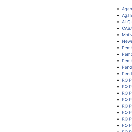
Aga
Agam
Al-Q
CAB
Motiv
New
Pemb
Pemb
Pemb
Pend
Pend
RQ P
RQ P
RQ P
RQ P
RQ P
RQ P
RQ P
RQ P
RQ P