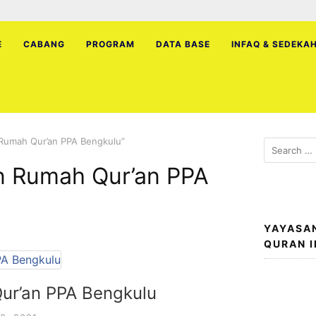
E
CABANG
PROGRAM
DATA BASE
INFAQ & SEDEKA
Rumah Qur’an PPA Bengkulu”
Search
for:
n Rumah Qur’an PPA
YAYASA
QURAN 
ur’an PPA Bengkulu