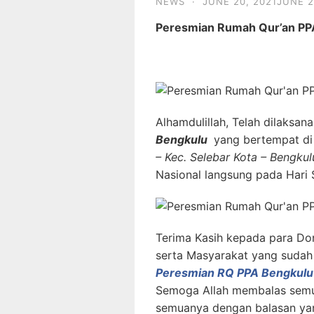
NEWS
·
JUNE 20, 2021
JUNE 2
Peresmian Rumah Qur’an PP
Alhamdulillah, Telah dilaksan
Bengkulu
yang bertempat di
– Kec. Selebar Kota – Bengkul
Nasional langsung pada Hari S
Terima Kasih kepada para Do
serta Masyarakat yang sudah 
Peresmian RQ PPA Bengkul
Semoga Allah membalas semu
semuanya dengan balasan ya