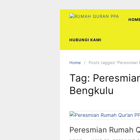
Skip
to
content
HOM
HUBUNGI KAMI
Home
Posts tagged “Peresmian 
Tag:
Peresmia
Bengkulu
Peresmian Rumah Q