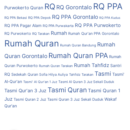
RQ PPA
RQ
RQ Gorontalo
Purwokerto
Quran
RQ PPA Gorontalo
RQ PPA Bekasi
RQ PPA Depok
RQ PPA Kudus
RQ PPA Purwokerto
RQ PPA Pagar Alam
RQ PPA Purwakarta
Rumah
RQ Purwokerto
Rumah Qur'an PPA Gorontalo
RQ Tarakan
Rumah Quran
Rumah
Rumah Quran Bandung
Rumah Quran PPA
Quran Gorontalo
Rumah
Rumah Tahfidz
Quran Purwokerto
Santri
Rumah Quran Tarakan
Tasmi
RQ
Tasmi'
Sedekah Quran
Sofia Hilya Auliya
Tahfidz
Tarakan
Al-Qur'an
Tasmi' Al Qur'an 1 Juz
Tasmi Al Quran 3 Juz Sekali Duduk
Tasmi Quran
Tasmi Qur'an 3 Juz
Tasmi Quran 1
Juz
Wakaf
Tasmi Quran 2 Juz
Tasmi Quran 3 Juz Sekali Duduk
Qur'an