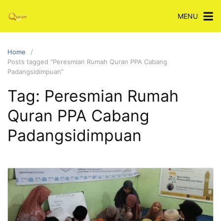
Skip
MENU
to
content
Home
Posts tagged “Peresmian Rumah Quran PPA Cabang
Padangsidimpuan”
Tag:
Peresmian Rumah
Quran PPA Cabang
Padangsidimpuan