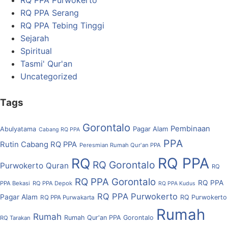
RQ PPA Purwokerto
RQ PPA Serang
RQ PPA Tebing Tinggi
Sejarah
Spiritual
Tasmi' Qur'an
Uncategorized
Tags
Gorontalo
Pembinaan
Pagar Alam
Abulyatama
Cabang RQ PPA
PPA
Rutin Cabang RQ PPA
Peresmian Rumah Qur'an PPA
RQ PPA
RQ
RQ Gorontalo
Purwokerto
Quran
RQ
RQ PPA Gorontalo
RQ PPA
PPA Bekasi
RQ PPA Depok
RQ PPA Kudus
RQ PPA Purwokerto
Pagar Alam
RQ Purwokerto
RQ PPA Purwakarta
Rumah
Rumah
Rumah Qur'an PPA Gorontalo
RQ Tarakan