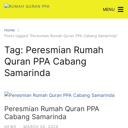
Skip
MENU
to
content
Home
Posts tagged “Peresmian Rumah Quran PPA Cabang Samarinda”
Tag:
Peresmian Rumah
Quran PPA Cabang
Samarinda
Peresmian Rumah Quran PPA
Cabang Samarinda
NEWS
·
MARCH 26, 2024