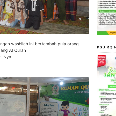
ngan washilah ini bertambah pula orang-
PSB RQ
uang Al Quran
m-Nya