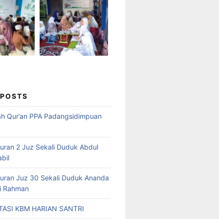
 POSTS
ah Qur’an PPA Padangsidimpuan
Quran 2 Juz Sekali Duduk Abdul
abil
Quran Juz 30 Sekali Duduk Ananda
ri Rahman
ASI KBM HARIAN SANTRI