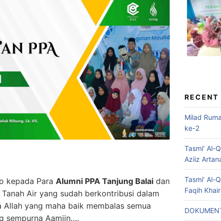
RECENT
Milad Rum
ke-2
Tasmi’ Al-
Aziiz Artan
Tasmi’ Al-
ro kepada Para
Alumni PPA Tanjung Balai
dan
Faqih Khai
 Tanah Air yang sudah berkontribusi dalam
ga Allah yang maha baik membalas semua
DOKUMENT
ng sempurna Aamiin….