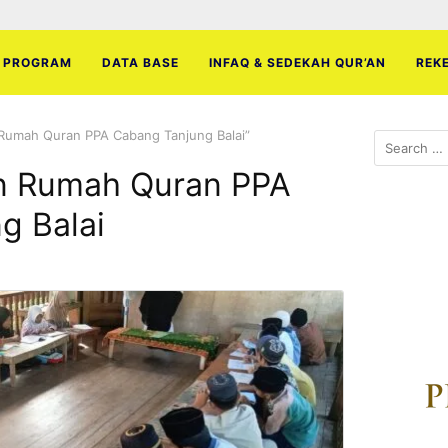
PROGRAM
DATA BASE
INFAQ & SEDEKAH QUR’AN
REK
Rumah Quran PPA Cabang Tanjung Balai”
Search
for:
n Rumah Quran PPA
g Balai