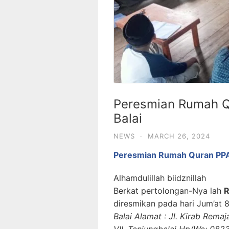
Peresmian Rumah Q
Balai
NEWS
·
MARCH 26, 2024
Peresmian Rumah Quran PPA
Alhamdulillah biidznillah
Berkat pertolongan-Nya lah
R
diresmikan pada hari Jum’at
Balai Alamat : Jl. Kirab Remaj
VII, Tanjungbalai Hp/Wa: 08