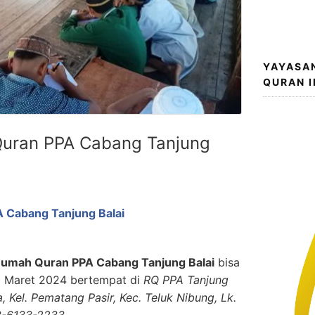
YAYASA
QURAN 
uran PPA Cabang Tanjung
 Cabang Tanjung Balai
umah Quran PPA Cabang Tanjung Balai
bisa
 8 Maret 2024 bertempat di
RQ PPA Tanjung
a, Kel. Pematang Pasir, Kec. Teluk Nibung, Lk.
23-6133-2233