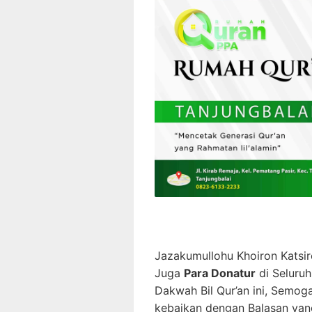
Jazakumullohu Khoiron Katsi
Juga
Para Donatur
di Seluruh
Dakwah Bil Qur’an ini, Semo
kebaikan dengan Balasan ya