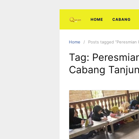
Skip
to
content
HOME
CABANG
Home
Posts tagged “Peresmian 
Tag:
Peresmia
Cabang Tanjun