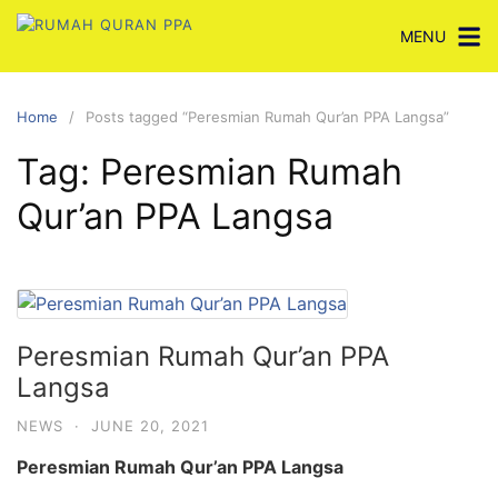
Skip
MENU
to
content
Home
Posts tagged “Peresmian Rumah Qur’an PPA Langsa”
Tag:
Peresmian Rumah
Qur’an PPA Langsa
Peresmian Rumah Qur’an PPA
Langsa
NEWS
·
JUNE 20, 2021
Peresmian Rumah Qur’an PPA Langsa