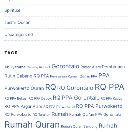
Spiritual
Tasmi' Qur'an
Uncategorized
TAGS
Gorontalo
Pembinaan
Pagar Alam
Abulyatama
Cabang RQ PPA
PPA
Rutin Cabang RQ PPA
Peresmian Rumah Qur'an PPA
RQ PPA
RQ
RQ Gorontalo
Purwokerto
Quran
RQ PPA Gorontalo
RQ PPA Bekasi
RQ PPA Depok
RQ PPA Kudus
RQ PPA Purwokerto
RQ PPA Pagar Alam
RQ PPA Purwakarta
Rumah
RQ Purwokerto
Rumah Qur'an PPA Gorontalo
RQ Tarakan
Rumah Quran
Rumah
Rumah Quran Bandung