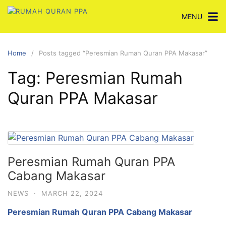
Skip
MENU
to
content
Home
Posts tagged “Peresmian Rumah Quran PPA Makasar”
Tag:
Peresmian Rumah
Quran PPA Makasar
Peresmian Rumah Quran PPA
Cabang Makasar
NEWS
·
MARCH 22, 2024
Peresmian Rumah Quran PPA Cabang Makasar