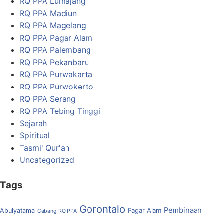
RQ PPA Lumajang
RQ PPA Madiun
RQ PPA Magelang
RQ PPA Pagar Alam
RQ PPA Palembang
RQ PPA Pekanbaru
RQ PPA Purwakarta
RQ PPA Purwokerto
RQ PPA Serang
RQ PPA Tebing Tinggi
Sejarah
Spiritual
Tasmi' Qur'an
Uncategorized
Tags
Gorontalo
Pembinaan
Pagar Alam
Abulyatama
Cabang RQ PPA