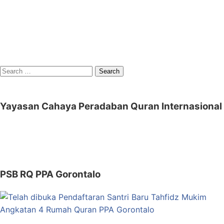
Search
for:
Yayasan Cahaya Peradaban Quran Internasional
PSB RQ PPA Gorontalo