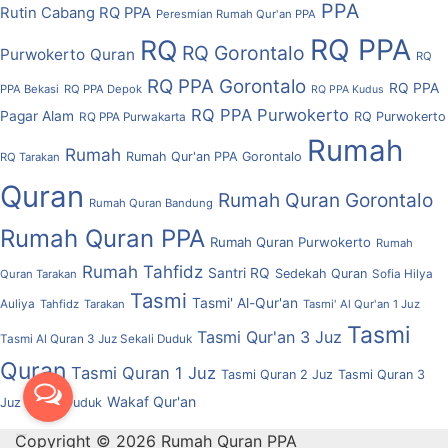
PPA
Rutin Cabang RQ PPA
Peresmian Rumah Qur'an PPA
RQ PPA
RQ
RQ Gorontalo
Purwokerto
Quran
RQ
RQ PPA Gorontalo
RQ PPA
PPA Bekasi
RQ PPA Depok
RQ PPA Kudus
RQ PPA Purwokerto
Pagar Alam
RQ Purwokerto
RQ PPA Purwakarta
Rumah
Rumah
Rumah Qur'an PPA Gorontalo
RQ Tarakan
Quran
Rumah Quran Gorontalo
Rumah Quran Bandung
Rumah Quran PPA
Rumah Quran Purwokerto
Rumah
Rumah Tahfidz
Santri RQ
Sedekah Quran
Quran Tarakan
Sofia Hilya
Tasmi
Tasmi' Al-Qur'an
Auliya
Tahfidz
Tarakan
Tasmi' Al Qur'an 1 Juz
Tasmi
Tasmi Qur'an 3 Juz
Tasmi Al Quran 3 Juz Sekali Duduk
Quran
Tasmi Quran 1 Juz
Tasmi Quran 2 Juz
Tasmi Quran 3
Wakaf Qur'an
Juz Sekali Duduk
Copyright © 2026 Rumah Quran PPA