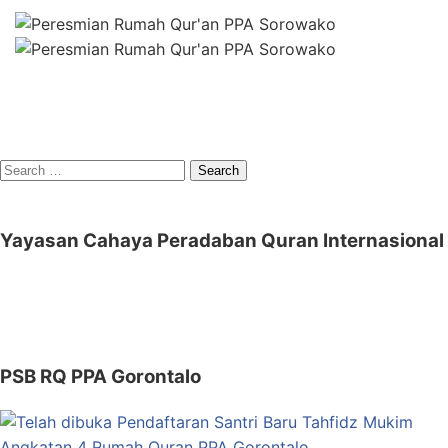
Search
for:
Yayasan Cahaya Peradaban Quran Internasional
PSB RQ PPA Gorontalo