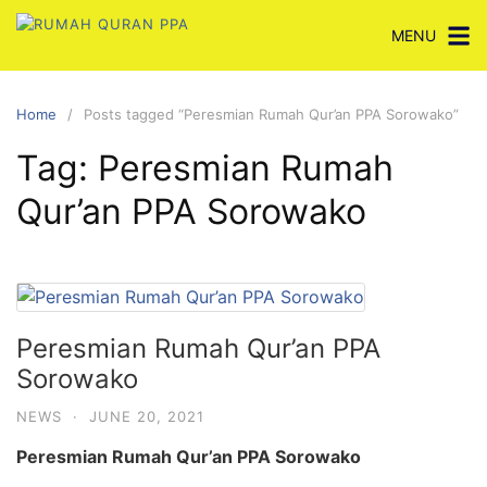
Skip
MENU
to
content
Home
Posts tagged “Peresmian Rumah Qur’an PPA Sorowako”
Tag:
Peresmian Rumah
Qur’an PPA Sorowako
Peresmian Rumah Qur’an PPA
Sorowako
NEWS
·
JUNE 20, 2021
Peresmian Rumah Qur’an PPA Sorowako