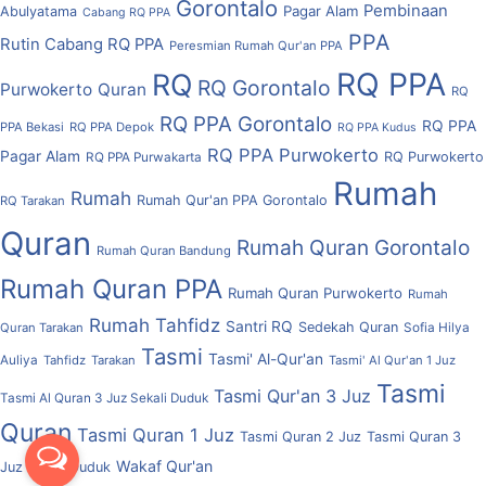
Gorontalo
Pembinaan
Pagar Alam
Abulyatama
Cabang RQ PPA
PPA
Rutin Cabang RQ PPA
Peresmian Rumah Qur'an PPA
RQ PPA
RQ
RQ Gorontalo
Purwokerto
Quran
RQ
RQ PPA Gorontalo
RQ PPA
PPA Bekasi
RQ PPA Depok
RQ PPA Kudus
RQ PPA Purwokerto
Pagar Alam
RQ Purwokerto
RQ PPA Purwakarta
Rumah
Rumah
Rumah Qur'an PPA Gorontalo
RQ Tarakan
Quran
Rumah Quran Gorontalo
Rumah Quran Bandung
Rumah Quran PPA
Rumah Quran Purwokerto
Rumah
Rumah Tahfidz
Santri RQ
Sedekah Quran
Quran Tarakan
Sofia Hilya
Tasmi
Tasmi' Al-Qur'an
Auliya
Tahfidz
Tarakan
Tasmi' Al Qur'an 1 Juz
Tasmi
Tasmi Qur'an 3 Juz
Tasmi Al Quran 3 Juz Sekali Duduk
Quran
Tasmi Quran 1 Juz
Tasmi Quran 2 Juz
Tasmi Quran 3
Wakaf Qur'an
Juz Sekali Duduk