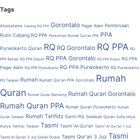
Tags
Gorontalo
Pembinaan
Pagar Alam
Abulyatama
Cabang RQ PPA
PPA
Rutin Cabang RQ PPA
Peresmian Rumah Qur'an PPA
RQ PPA
RQ
RQ Gorontalo
Purwokerto
Quran
RQ
RQ PPA Gorontalo
RQ PPA
PPA Bekasi
RQ PPA Depok
RQ PPA Kudus
RQ PPA Purwokerto
Pagar Alam
RQ Purwokerto
RQ PPA Purwakarta
Rumah
Rumah
Rumah Qur'an PPA Gorontalo
RQ Tarakan
Quran
Rumah Quran Gorontalo
Rumah Quran Bandung
Rumah Quran PPA
Rumah Quran Purwokerto
Rumah
Rumah Tahfidz
Santri RQ
Sedekah Quran
Quran Tarakan
Sofia Hilya
Tasmi
Tasmi' Al-Qur'an
Auliya
Tahfidz
Tarakan
Tasmi' Al Qur'an 1 Juz
Tasmi
Tasmi Qur'an 3 Juz
Tasmi Al Quran 3 Juz Sekali Duduk