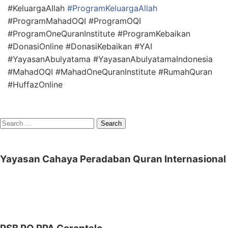
#KeluargaAllah
#ProgramKeluargaAllah
#ProgramMahadOQI #ProgramOQI
#ProgramOneQuranInstitute #ProgramKebaikan
#DonasiOnline #DonasiKebaikan #YAI
#YayasanAbulyatama #YayasanAbulyatamaIndonesia
#MahadOQI #MahadOneQuranInstitute #RumahQuran
#HuffazOnline
Search
for:
Yayasan Cahaya Peradaban Quran Internasional