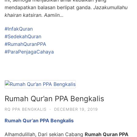
mendapatkan balasan berlipat ganda.
Jazakumullahu
khairan katsiran. Aamiin..
.
#InfakQuran
#SedekahQuran
#RumahQuranPPA
#ParaPenjagaCahaya
Rumah Qur’an PPA Bengkalis
RQ PPA BENGKALIS
·
DECEMBER 19, 2019
Rumah Qur’an PPA Bengkalis
Alhamdulillah, Dari sekian Cabang
Rumah Quran PPA