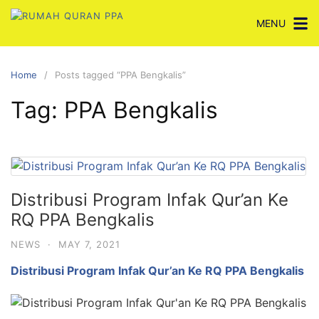
Skip
MENU
to
content
Home
Posts tagged “PPA Bengkalis”
Tag:
PPA Bengkalis
Distribusi Program Infak Qur’an Ke
RQ PPA Bengkalis
NEWS
·
MAY 7, 2021
Distribusi Program Infak Qur’an Ke RQ PPA Bengkalis