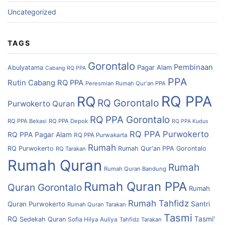
Uncategorized
TAGS
Gorontalo
Pembinaan
Pagar Alam
Abulyatama
Cabang RQ PPA
PPA
Rutin Cabang RQ PPA
Peresmian Rumah Qur'an PPA
RQ PPA
RQ
RQ Gorontalo
Purwokerto
Quran
RQ PPA Gorontalo
RQ PPA Bekasi
RQ PPA Depok
RQ PPA Kudus
RQ PPA Purwokerto
RQ PPA Pagar Alam
RQ PPA Purwakarta
Rumah
RQ Purwokerto
Rumah Qur'an PPA Gorontalo
RQ Tarakan
Rumah Quran
Rumah
Rumah Quran Bandung
Rumah Quran PPA
Quran Gorontalo
Rumah
Rumah Tahfidz
Quran Purwokerto
Santri
Rumah Quran Tarakan
Tasmi
RQ
Tasmi'
Sedekah Quran
Sofia Hilya Auliya
Tahfidz
Tarakan