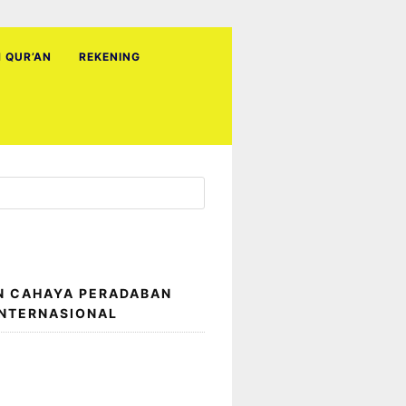
H QUR’AN
REKENING
N CAHAYA PERADABAN
INTERNASIONAL