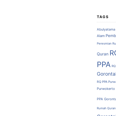
TAGS
Abulyatama
Pemb
Alam
Peresmian Ru
R
Quran
PPA
RQ
Goronta
RQ PPA Purw
Purwokerto
PPA Goront
Rumah Quran