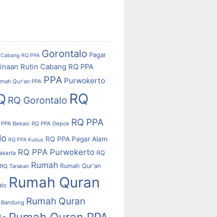
Gorontalo
Pagar
Cabang RQ PPA
inaan Rutin Cabang RQ PPA
PPA
Purwokerto
mah Qur'an PPA
RQ
Q
RQ Gorontalo
RQ PPA
 PPA Bekasi
RQ PPA Depok
lo
RQ PPA Pagar Alam
RQ PPA Kudus
RQ PPA Purwokerto
RQ
akarta
Rumah
Rumah Qur'an
RQ Tarakan
Rumah Quran
alo
Rumah Quran
 Bandung