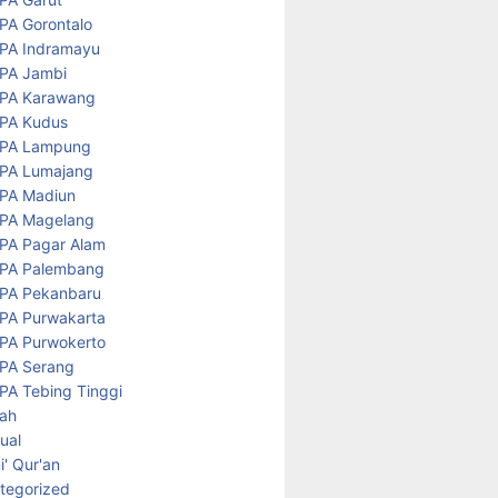
PA Gorontalo
PA Indramayu
PA Jambi
PA Karawang
PA Kudus
PA Lampung
PA Lumajang
PA Madiun
PA Magelang
PA Pagar Alam
PA Palembang
PA Pekanbaru
PA Purwakarta
PA Purwokerto
PA Serang
PA Tebing Tinggi
rah
tual
' Qur'an
tegorized