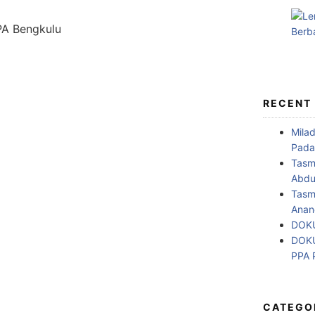
RECENT
Mila
Pada
Tasm
Abdul
Tasm
Anan
DOKU
DOKU
PPA
CATEGO