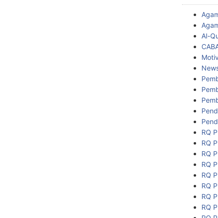
Aga
Agam
Al-Q
CAB
Motiv
New
Pemb
Pemb
Pemb
Pend
Pend
RQ P
RQ P
RQ P
RQ P
RQ P
RQ P
RQ P
RQ P
RQ P