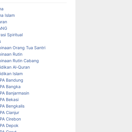
ma
a Islam
uran
ANG
asi Spiritual
s
inaan Orang Tua Santri
inaan Rutin
inaan Rutin Cabang
idikan Al-Quran
idikan Islam
PA Bandung
PA Bangka
PA Banjarmasin
PA Bekasi
PA Bengkalis
PA Cianjur
PA Cirebon
PA Depok
PA Garut