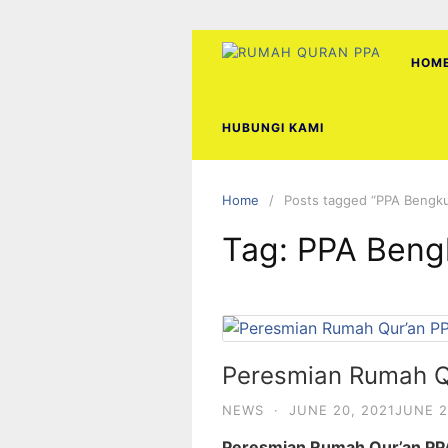
Skip
to
content
HOM
HUBUNGI KAMI
Home
Posts tagged “PPA Bengku
Tag:
PPA Beng
Peresmian Rumah Q
NEWS
·
JUNE 20, 2021
JUNE 2
Peresmian Rumah Qur’an PP