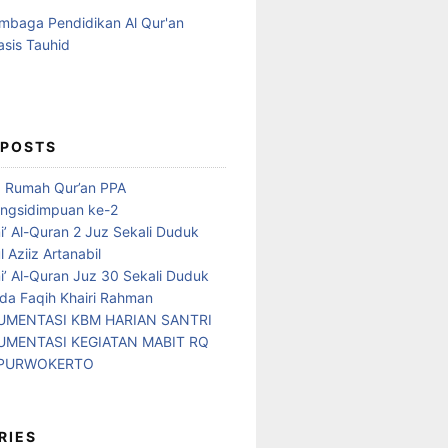
 POSTS
d Rumah Qur’an PPA
ngsidimpuan ke-2
i’ Al-Quran 2 Juz Sekali Duduk
 Aziiz Artanabil
i’ Al-Quran Juz 30 Sekali Duduk
da Faqih Khairi Rahman
MENTASI KBM HARIAN SANTRI
MENTASI KEGIATAN MABIT RQ
 PURWOKERTO
RIES