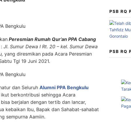
PSB RQ
akan
Peresmian Rumah Qur’an PPA Cabang
 :
Jl. Sumur Dewa I Rt. 20 – kel. Sumur Dewa
PSB RQ
u,
yang diresmikan pada Acara Peresmian
abtu Tgl 19 Juni 2021.
natur dan Seluruh
Alumni PPA Bengkulu
ikut berkontribusi sehingga Acara
u
bisa berjalan dengan tertib dan lancar,
a kebaikan Ibu, Bapak dan Sahabat-sahabat
ng sempurna Aamiin.