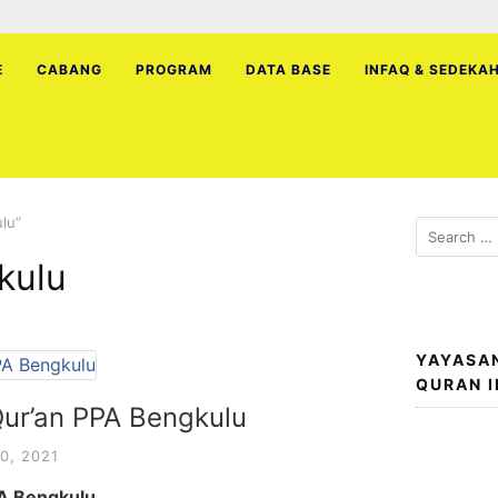
E
CABANG
PROGRAM
DATA BASE
INFAQ & SEDEKA
lu”
Search
for:
kulu
YAYASA
QURAN 
ur’an PPA Bengkulu
0, 2021
A Bengkulu