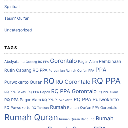
Spiritual
Tasmi' Qur'an
Uncategorized
TAGS
Gorontalo
Pembinaan
Pagar Alam
Abulyatama
Cabang RQ PPA
PPA
Rutin Cabang RQ PPA
Peresmian Rumah Qur'an PPA
RQ PPA
RQ
RQ Gorontalo
Purwokerto
Quran
RQ PPA Gorontalo
RQ PPA Bekasi
RQ PPA Depok
RQ PPA Kudus
RQ PPA Purwokerto
RQ PPA Pagar Alam
RQ PPA Purwakarta
Rumah
RQ Purwokerto
Rumah Qur'an PPA Gorontalo
RQ Tarakan
Rumah Quran
Rumah
Rumah Quran Bandung