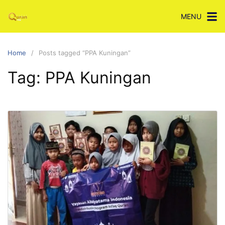
Skip
MENU
to
content
Home
Posts tagged “PPA Kuningan”
Tag:
PPA Kuningan