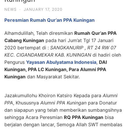
NEWS
·
JANUARY 17, 2020
Peresmian Rumah Qur’an PPA Kuningan
Alhamdulillah, Telah diresmikan
Rumah Qur’an PPA
Cabang Kuningan
pada hari Jum’at Tgl 17 Januari
2020 bertempat di :
SANGKANURIP , RT 24 RW 07
KEC. CIGANDAMEKAR KAB. KUNINGAN
di hadiri oleh
Pengurus
Yayasan Abulyatama Indonesia
,
DAI
Kuningan, PPA LC Kuningan, Para Alumni PPA
Kuningan
dan Masyarakat Sekitar.
Jazakumullohu Khoiron Katsiro Kepada para
Alumni
PPA
, Khususnya
Alumni PPA Kuningan
para Donatur
dan siapapun yang telah memberikan sumbangsihnya
sehingga Acara Peresmian
RQ PPA Kuningan
bisa
berjalan dengan lancar, Semoga Allah SWT membalas