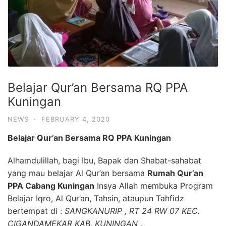
Belajar Qur’an Bersama RQ PPA
Kuningan
NEWS
·
FEBRUARY 4, 2020
Belajar Qur’an Bersama RQ PPA Kuningan
Alhamdulillah, bagi Ibu, Bapak dan Shabat-sahabat
yang mau belajar Al Qur’an bersama
Rumah Qur’an
PPA Cabang Kuningan
Insya Allah membuka Program
Belajar Iqro, Al Qur’an, Tahsin, ataupun Tahfidz
bertempat di :
SANGKANURIP , RT 24 RW 07 KEC.
CIGANDAMEKAR KAB. KUNINGAN
.