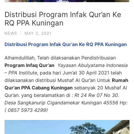
Distribusi Program Infak Qur’an Ke
RQ PPA Kuningan
NEWS
·
MAY 2, 2021
Distribusi Program Infak Qur’an Ke RQ PPA Kuningan
Alhamdulillah, Telah dilaksanakan Pendistribusian
Program Infaq Qur’an
Yayasan Abulyatama Indonesia
– PPA Institute
, pada hari Jum’at 30 April 2021 telah
dilaksanakan distribusi Mushaf Al Qur’an Untuk
Rumah
Qur’an PPA Cabang Kuningan
sebanyak 20 Mushaf Al
Qur’an. yang beralamatkan di :
Rt 24 Rw 07 No 30.
Desa Sangkanurip Cigandamekar Kuningan 45556 Hp:
( 0857 5973 4299)