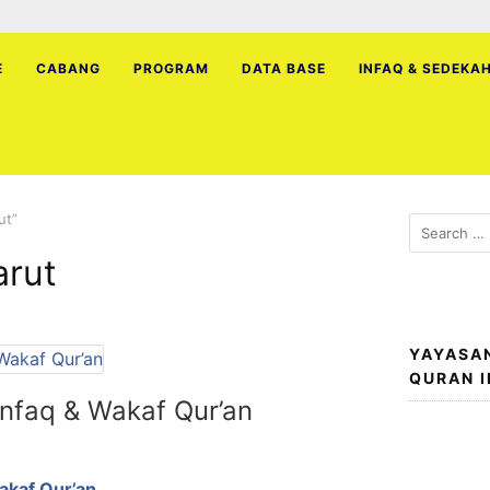
E
CABANG
PROGRAM
DATA BASE
INFAQ & SEDEKA
ut”
Search
for:
arut
YAYASA
QURAN 
Infaq & Wakaf Qur’an
akaf Qur’an