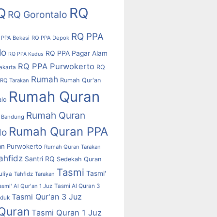
RQ
Q
RQ Gorontalo
RQ PPA
 PPA Bekasi
RQ PPA Depok
lo
RQ PPA Pagar Alam
RQ PPA Kudus
RQ PPA Purwokerto
RQ
akarta
Rumah
Rumah Qur'an
RQ Tarakan
Rumah Quran
alo
Rumah Quran
 Bandung
Rumah Quran PPA
lo
n Purwokerto
Rumah Quran Tarakan
ahfidz
Santri RQ
Sedekah Quran
Tasmi
Tasmi'
uliya
Tahfidz
Tarakan
asmi' Al Qur'an 1 Juz
Tasmi Al Quran 3
Tasmi Qur'an 3 Juz
uduk
Quran
Tasmi Quran 1 Juz