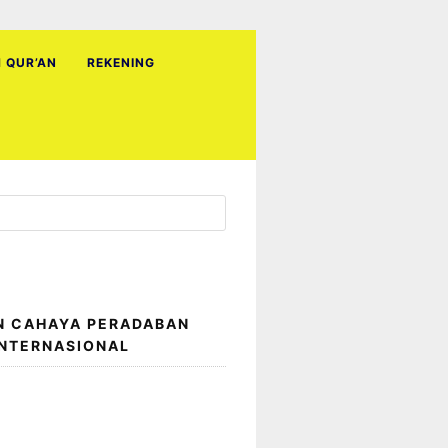
H QUR’AN
REKENING
N CAHAYA PERADABAN
INTERNASIONAL