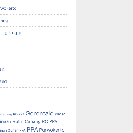
rwokerto
rang
ing Tinggi
'an
ized
Gorontalo
Pagar
Cabang RQ PPA
inaan Rutin Cabang RQ PPA
PPA
Purwokerto
mah Qur'an PPA