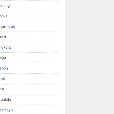
ndung
ngka
jarmasin
kasi
gkalis
njur
rebon
pok
rut
ontalo
dramayu