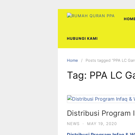
Skip
to
content
HOM
HUBUNGI KAMI
Home
Posts tagged “PPA LC Gar
Tag:
PPA LC G
Distribusi Program 
NEWS
·
MAY 19, 2020
Distribusi Program Infaq & W