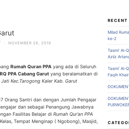
RECENT
arut
Milad Rum
ke-2
T
·
NOVEMBER 26, 2019
Tasmi’ Al-
Aziiz Artan
abang
Rumah Quran PPA
yang ada di Seluruh
Tasmi’ Al-
RQ PPA Cabang Garut
yang beralamatkan di
Faqih Khai
Jati Kec.Tarogong Kaler Kab. Garut
DOKUMENT
DOKUMENT
17 Orang Santri dan dengan Jumlah Pengajar
PURWOKE
Pengajar dan sebagai Penangung Jawabnya
gan Fasilitas Belajar di
Rumah Qur’an PPA
 Kelas, Tempat Menginap ( Ngobong), Masjid,
CATEGO