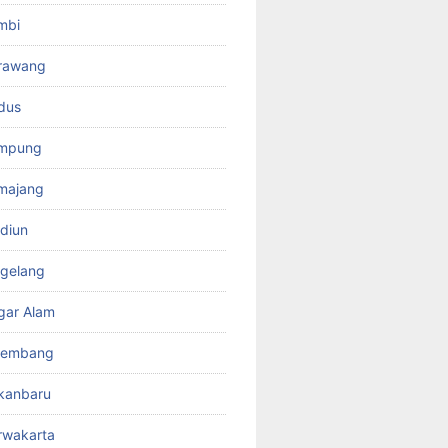
mbi
rawang
dus
ampung
majang
diun
gelang
gar Alam
lembang
kanbaru
rwakarta