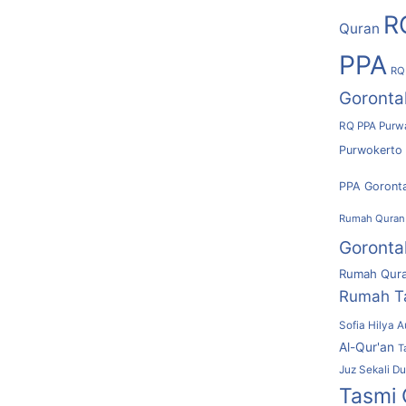
R
Quran
PPA
RQ
Goronta
RQ PPA Purw
Purwokerto
PPA Goront
Rumah Quran
Goronta
Rumah Qura
Rumah T
Sofia Hilya A
Al-Qur'an
T
Juz Sekali D
Tasmi 