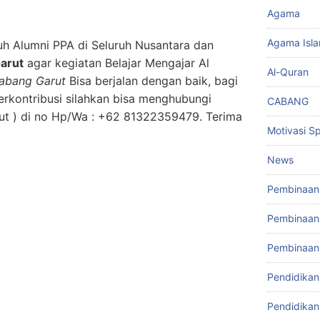
Agama
Agama Isl
h Alumni PPA di Seluruh Nusantara dan
arut
agar kegiatan Belajar Mengajar Al
Al-Quran
abang Garut
Bisa berjalan dengan baik, bagi
rkontribusi silahkan bisa menghubungi
CABANG
arut ) di no Hp/Wa : +62 81322359479. Terima
Motivasi Spi
News
Pembinaan 
Pembinaan 
Pembinaan
Pendidikan
Pendidikan