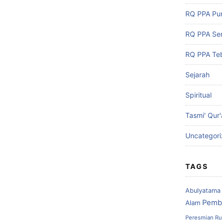
RQ PPA Pu
RQ PPA Se
RQ PPA Teb
Sejarah
Spiritual
Tasmi' Qur
Uncategor
TAGS
Abulyatama
Pemb
Alam
Peresmian Ru