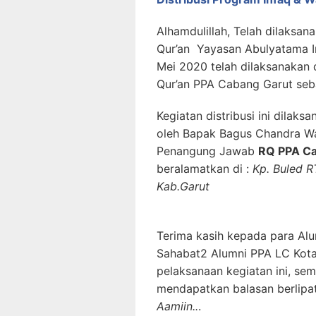
Alhamdulillah, Telah dilaksan
Qur’an Yayasan Abulyatama In
Mei 2020 telah dilaksanakan 
Qur’an PPA Cabang Garut seba
Kegiatan distribusi ini dilak
oleh Bapak Bagus Chandra W
Penangung Jawab
RQ PPA Ca
beralamatkan di :
Kp. Buled R
Kab.Garut
Terima kasih kepada para Al
Sahabat2 Alumni PPA LC Kota 
pelaksanaan kegiatan ini, s
mendapatkan balasan berlipa
Aamiin..
.