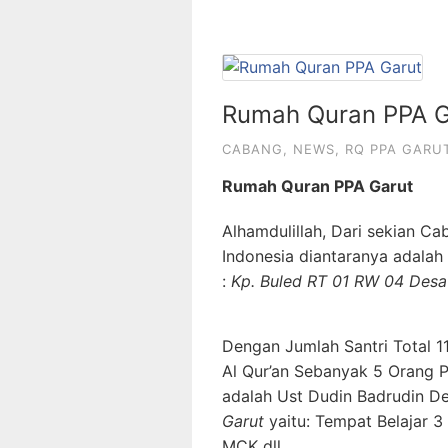
Rumah Quran PPA G
CABANG
,
NEWS
,
RQ PPA GARU
Rumah Quran PPA Garut
Alhamdulillah, Dari sekian C
Indonesia diantaranya adalah
:
Kp. Buled RT 01 RW 04 Desa 
Dengan Jumlah Santri Total 1
Al Qur’an Sebanyak 5 Orang 
adalah Ust Dudin Badrudin Den
Garut
yaitu: Tempat Belajar 3
MCK dll.