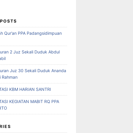
 POSTS
ah Qur’an PPA Padangsidimpuan
Quran 2 Juz Sekali Duduk Abdul
abil
Quran Juz 30 Sekali Duduk Ananda
ri Rahman
ASI KBM HARIAN SANTRI
ASI KEGIATAN MABIT RQ PPA
RTO
RIES