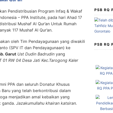
PSB RQ
akan Pendistribusian Program Infaq & Wakaf
donesia – PPA Institute, pada hari Ahad 17
distribusi Mushaf Al Qur’an Untuk Rumah
nyak 117 Mushaf Al Qur’an.
sanakan oleh Tim Pendayagunaan yang diwakili
PSB RQ
anto (SPV IT dan Pendayagunaan) ke
b. Garut
Ust Dudin Badrudin
yang
T 01 RW 04 Desa Jati Kec.Tarogong Kaler
umni PPA dan seluruh Donatur Khusus
Baru yang telah berkontribusi dalam
emoga menjadikan amal kebaikan yang
t ganda.
Jazakumullahu khairan katsiran.