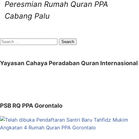
Peresmian Rumah Quran PPA
Cabang Palu
Search
for:
Yayasan Cahaya Peradaban Quran Internasional
PSB RQ PPA Gorontalo