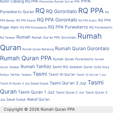
PPA
Rutin Cabang RQ PPA
Peresmian Rumah Qur'an PPA
RQ PPA
RQ
RQ Gorontalo
Purwokerto
Quran
RQ
RQ PPA Gorontalo
RQ PPA
PPA Bekasi
RQ PPA Depok
RQ PPA Kudus
RQ PPA Purwokerto
Pagar Alam
RQ Purwokerto
RQ PPA Purwakarta
Rumah
Rumah
Rumah Qur'an PPA Gorontalo
RQ Tarakan
Quran
Rumah Quran Gorontalo
Rumah Quran Bandung
Rumah Quran PPA
Rumah Quran Purwokerto
Rumah
Rumah Tahfidz
Santri RQ
Sedekah Quran
Quran Tarakan
Sofia Hilya
Tasmi
Tasmi' Al-Qur'an
Auliya
Tahfidz
Tarakan
Tasmi' Al Qur'an 1 Juz
Tasmi
Tasmi Qur'an 3 Juz
Tasmi Al Quran 3 Juz Sekali Duduk
Quran
Tasmi Quran 1 Juz
Tasmi Quran 2 Juz
Tasmi Quran 3
Wakaf Qur'an
Juz Sekali Duduk
Copyright © 2026 Rumah Quran PPA