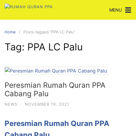
Skip
MENU
to
content
Home
Posts tagged “PPA LC Palu”
Tag:
PPA LC Palu
Peresmian Rumah Quran PPA
Cabang Palu
NEWS
·
NOVEMBER 19, 2021
Peresmian Rumah Quran PPA
Cabang Palu