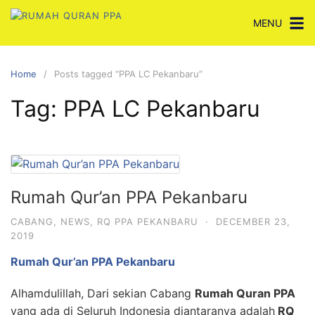
Skip
MENU
to
content
Home
Posts tagged “PPA LC Pekanbaru”
Tag:
PPA LC Pekanbaru
Rumah Qur’an PPA Pekanbaru
CABANG
,
NEWS
,
RQ PPA PEKANBARU
·
DECEMBER 23,
2019
Rumah Qur’an PPA Pekanbaru
Alhamdulillah, Dari sekian Cabang
Rumah Quran PPA
yang ada di Seluruh Indonesia diantaranya adalah
RQ