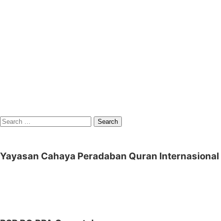
Search
for:
Yayasan Cahaya Peradaban Quran Internasional