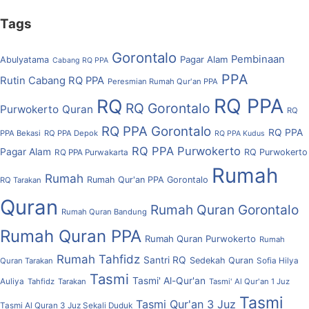
Tags
Gorontalo
Pembinaan
Pagar Alam
Abulyatama
Cabang RQ PPA
PPA
Rutin Cabang RQ PPA
Peresmian Rumah Qur'an PPA
RQ PPA
RQ
RQ Gorontalo
Purwokerto
Quran
RQ
RQ PPA Gorontalo
RQ PPA
PPA Bekasi
RQ PPA Depok
RQ PPA Kudus
RQ PPA Purwokerto
Pagar Alam
RQ Purwokerto
RQ PPA Purwakarta
Rumah
Rumah
Rumah Qur'an PPA Gorontalo
RQ Tarakan
Quran
Rumah Quran Gorontalo
Rumah Quran Bandung
Rumah Quran PPA
Rumah Quran Purwokerto
Rumah
Rumah Tahfidz
Santri RQ
Sedekah Quran
Quran Tarakan
Sofia Hilya
Tasmi
Tasmi' Al-Qur'an
Auliya
Tahfidz
Tarakan
Tasmi' Al Qur'an 1 Juz
Tasmi
Tasmi Qur'an 3 Juz
Tasmi Al Quran 3 Juz Sekali Duduk