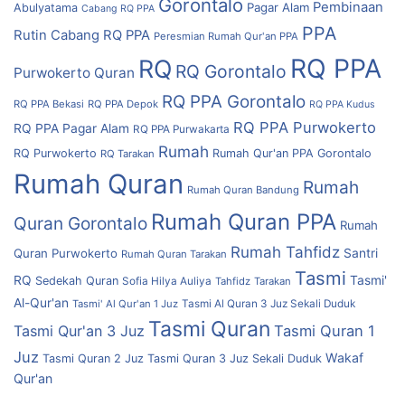
Gorontalo
Pembinaan
Pagar Alam
Abulyatama
Cabang RQ PPA
PPA
Rutin Cabang RQ PPA
Peresmian Rumah Qur'an PPA
RQ PPA
RQ
RQ Gorontalo
Purwokerto
Quran
RQ PPA Gorontalo
RQ PPA Bekasi
RQ PPA Depok
RQ PPA Kudus
RQ PPA Purwokerto
RQ PPA Pagar Alam
RQ PPA Purwakarta
Rumah
RQ Purwokerto
Rumah Qur'an PPA Gorontalo
RQ Tarakan
Rumah Quran
Rumah
Rumah Quran Bandung
Rumah Quran PPA
Quran Gorontalo
Rumah
Rumah Tahfidz
Quran Purwokerto
Santri
Rumah Quran Tarakan
Tasmi
RQ
Tasmi'
Sedekah Quran
Sofia Hilya Auliya
Tahfidz
Tarakan
Al-Qur'an
Tasmi' Al Qur'an 1 Juz
Tasmi Al Quran 3 Juz Sekali Duduk
Tasmi Quran
Tasmi Qur'an 3 Juz
Tasmi Quran 1
Juz
Wakaf
Tasmi Quran 2 Juz
Tasmi Quran 3 Juz Sekali Duduk
Qur'an