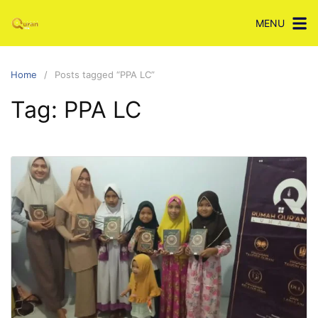
Skip
MENU
to
content
Home
Posts tagged “PPA LC”
Tag:
PPA LC