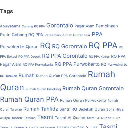
Tags
Gorontalo
Pembinaan
Pagar Alam
Abulyatama
Cabang RQ PPA
PPA
Rutin Cabang RQ PPA
Peresmian Rumah Qur'an PPA
RQ PPA
RQ
RQ Gorontalo
Purwokerto
Quran
RQ
RQ PPA Gorontalo
RQ PPA
PPA Bekasi
RQ PPA Depok
RQ PPA Kudus
RQ PPA Purwokerto
Pagar Alam
RQ Purwokerto
RQ PPA Purwakarta
Rumah
Rumah
Rumah Qur'an PPA Gorontalo
RQ Tarakan
Quran
Rumah Quran Gorontalo
Rumah Quran Bandung
Rumah Quran PPA
Rumah Quran Purwokerto
Rumah
Rumah Tahfidz
Santri RQ
Sedekah Quran
Quran Tarakan
Sofia Hilya
Tasmi
Tasmi' Al-Qur'an
Auliya
Tahfidz
Tarakan
Tasmi' Al Qur'an 1 Juz
Tasmi
Tasmi Qur'an 3 Juz