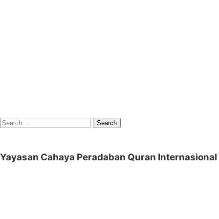
Search
for:
Yayasan Cahaya Peradaban Quran Internasional