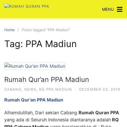
Skip
MENU
to
content
Home
Posts tagged “PPA Madiun”
Tag:
PPA Madiun
Rumah Qur’an PPA Madiun
CABANG
,
NEWS
,
RQ PPA MADIUN
·
DECEMBER 23, 2019
Rumah Qur’an PPA Madiun
Alhamdulillah, Dari sekian Cabang
Rumah Quran PPA
yang ada di Seluruh Indonesia diantaranya adalah
RQ
PPA Cabang Madiun
yang beralamatkan di
: Ruko