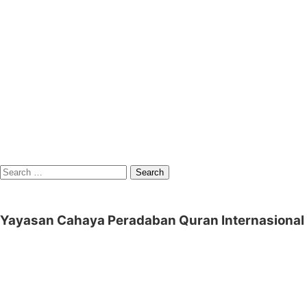
Search
for:
Yayasan Cahaya Peradaban Quran Internasional