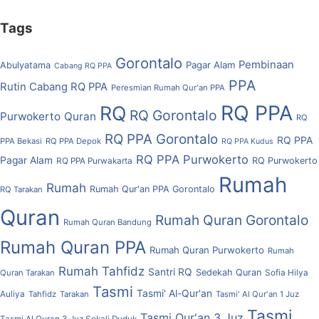
Tags
Gorontalo
Pembinaan
Pagar Alam
Abulyatama
Cabang RQ PPA
PPA
Rutin Cabang RQ PPA
Peresmian Rumah Qur'an PPA
RQ PPA
RQ
RQ Gorontalo
Purwokerto
Quran
RQ
RQ PPA Gorontalo
RQ PPA
PPA Bekasi
RQ PPA Depok
RQ PPA Kudus
RQ PPA Purwokerto
Pagar Alam
RQ Purwokerto
RQ PPA Purwakarta
Rumah
Rumah
Rumah Qur'an PPA Gorontalo
RQ Tarakan
Quran
Rumah Quran Gorontalo
Rumah Quran Bandung
Rumah Quran PPA
Rumah Quran Purwokerto
Rumah
Rumah Tahfidz
Santri RQ
Sedekah Quran
Quran Tarakan
Sofia Hilya
Tasmi
Tasmi' Al-Qur'an
Auliya
Tahfidz
Tarakan
Tasmi' Al Qur'an 1 Juz
Tasmi
Tasmi Qur'an 3 Juz