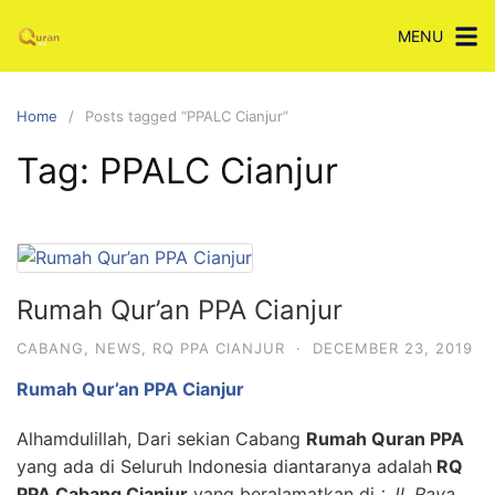
Skip
MENU
to
content
Home
Posts tagged “PPALC Cianjur”
Tag:
PPALC Cianjur
Rumah Qur’an PPA Cianjur
CABANG
,
NEWS
,
RQ PPA CIANJUR
·
DECEMBER 23, 2019
Rumah Qur’an PPA Cianjur
Alhamdulillah, Dari sekian Cabang
Rumah Quran PPA
yang ada di Seluruh Indonesia diantaranya adalah
RQ
PPA Cabang Cianjur
yang beralamatkan di
: Jl. Raya