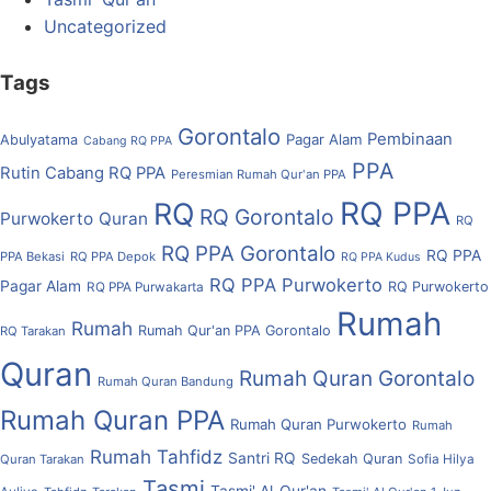
Uncategorized
Tags
Gorontalo
Pembinaan
Pagar Alam
Abulyatama
Cabang RQ PPA
PPA
Rutin Cabang RQ PPA
Peresmian Rumah Qur'an PPA
RQ PPA
RQ
RQ Gorontalo
Purwokerto
Quran
RQ
RQ PPA Gorontalo
RQ PPA
PPA Bekasi
RQ PPA Depok
RQ PPA Kudus
RQ PPA Purwokerto
Pagar Alam
RQ Purwokerto
RQ PPA Purwakarta
Rumah
Rumah
Rumah Qur'an PPA Gorontalo
RQ Tarakan
Quran
Rumah Quran Gorontalo
Rumah Quran Bandung
Rumah Quran PPA
Rumah Quran Purwokerto
Rumah
Rumah Tahfidz
Santri RQ
Sedekah Quran
Quran Tarakan
Sofia Hilya
Tasmi