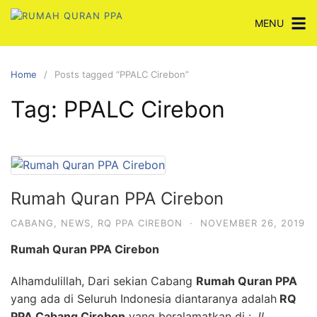
Skip
MENU
to
content
Home
Posts tagged “PPALC Cirebon”
Tag:
PPALC Cirebon
Rumah Quran PPA Cirebon
CABANG
,
NEWS
,
RQ PPA CIREBON
·
NOVEMBER 26, 2019
Rumah Quran PPA Cirebon
Alhamdulillah, Dari sekian Cabang
Rumah Quran PPA
yang ada di Seluruh Indonesia diantaranya adalah
RQ
PPA Cabang Cirebon
yang beralamatkan di :
Jl.