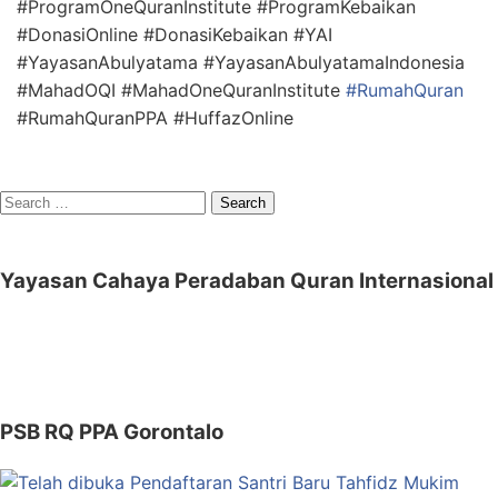
#ProgramOneQuranInstitute #ProgramKebaikan
#DonasiOnline #DonasiKebaikan #YAI
#YayasanAbulyatama #YayasanAbulyatamaIndonesia
#MahadOQI #MahadOneQuranInstitute
#RumahQuran
#RumahQuranPPA #HuffazOnline
Search
for:
Yayasan Cahaya Peradaban Quran Internasional
PSB RQ PPA Gorontalo