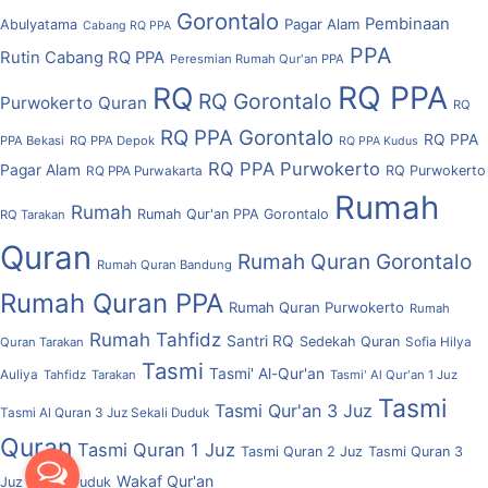
Gorontalo
Pembinaan
Pagar Alam
Abulyatama
Cabang RQ PPA
PPA
Rutin Cabang RQ PPA
Peresmian Rumah Qur'an PPA
RQ PPA
RQ
RQ Gorontalo
Purwokerto
Quran
RQ
RQ PPA Gorontalo
RQ PPA
PPA Bekasi
RQ PPA Depok
RQ PPA Kudus
RQ PPA Purwokerto
Pagar Alam
RQ Purwokerto
RQ PPA Purwakarta
Rumah
Rumah
Rumah Qur'an PPA Gorontalo
RQ Tarakan
Quran
Rumah Quran Gorontalo
Rumah Quran Bandung
Rumah Quran PPA
Rumah Quran Purwokerto
Rumah
Rumah Tahfidz
Santri RQ
Sedekah Quran
Quran Tarakan
Sofia Hilya
Tasmi
Tasmi' Al-Qur'an
Auliya
Tahfidz
Tarakan
Tasmi' Al Qur'an 1 Juz
Tasmi
Tasmi Qur'an 3 Juz
Tasmi Al Quran 3 Juz Sekali Duduk
Quran
Tasmi Quran 1 Juz
Tasmi Quran 2 Juz
Tasmi Quran 3
Wakaf Qur'an
Juz Sekali Duduk