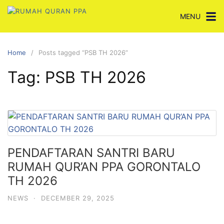
Skip
MENU
to
content
Home
Posts tagged “PSB TH 2026”
Tag:
PSB TH 2026
PENDAFTARAN SANTRI BARU
RUMAH QUR’AN PPA GORONTALO
TH 2026
NEWS
·
DECEMBER 29, 2025