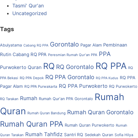
Tasmi' Qur'an
Uncategorized
Tags
Gorontalo
Pembinaan
Pagar Alam
Abulyatama
Cabang RQ PPA
PPA
Rutin Cabang RQ PPA
Peresmian Rumah Qur'an PPA
RQ PPA
RQ
RQ Gorontalo
Purwokerto
Quran
RQ
RQ PPA Gorontalo
RQ PPA
PPA Bekasi
RQ PPA Depok
RQ PPA Kudus
RQ PPA Purwokerto
Pagar Alam
RQ Purwokerto
RQ PPA Purwakarta
Rumah
Rumah
Rumah Qur'an PPA Gorontalo
RQ Tarakan
Quran
Rumah Quran Gorontalo
Rumah Quran Bandung
Rumah Quran PPA
Rumah Quran Purwokerto
Rumah
Rumah Tahfidz
Santri RQ
Sedekah Quran
Quran Tarakan
Sofia Hilya