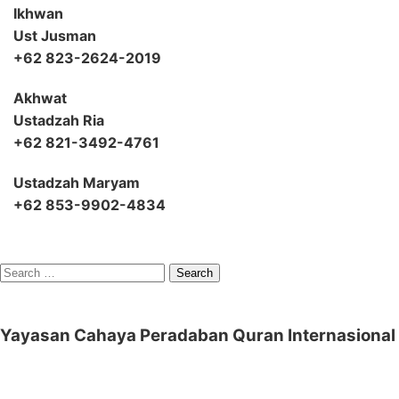
Ikhwan
Ust Jusman
+62 823-2624-2019
Akhwat
Ustadzah Ria
+62 821-3492-4761
Ustadzah Maryam
+62 853-9902-4834
Search
for:
Yayasan Cahaya Peradaban Quran Internasional