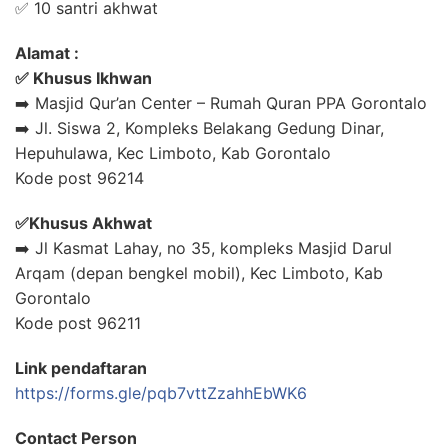
✅ 10 santri akhwat
Alamat :
✅ Khusus Ikhwan
➡️ Masjid Qur’an Center – Rumah Quran PPA Gorontalo
➡️ Jl. Siswa 2, Kompleks Belakang Gedung Dinar,
Hepuhulawa, Kec Limboto, Kab Gorontalo
Kode post 96214
✅Khusus Akhwat
➡️ Jl Kasmat Lahay, no 35, kompleks Masjid Darul
Arqam (depan bengkel mobil), Kec Limboto, Kab
Gorontalo
Kode post 96211
Link pendaftaran
https://forms.gle/pqb7vttZzahhEbWK6
Contact Person