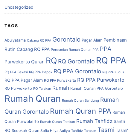
Uncategorized
TAGS
Gorontalo
Pembinaan
Pagar Alam
Abulyatama
Cabang RQ PPA
PPA
Rutin Cabang RQ PPA
Peresmian Rumah Qur'an PPA
RQ PPA
RQ
RQ Gorontalo
Purwokerto
Quran
RQ PPA Gorontalo
RQ PPA Bekasi
RQ PPA Depok
RQ PPA Kudus
RQ PPA Purwokerto
RQ PPA Pagar Alam
RQ PPA Purwakarta
Rumah
RQ Purwokerto
Rumah Qur'an PPA Gorontalo
RQ Tarakan
Rumah Quran
Rumah
Rumah Quran Bandung
Rumah Quran PPA
Quran Gorontalo
Rumah
Rumah Tahfidz
Quran Purwokerto
Santri
Rumah Quran Tarakan
Tasmi
RQ
Tasmi'
Sedekah Quran
Sofia Hilya Auliya
Tahfidz
Tarakan