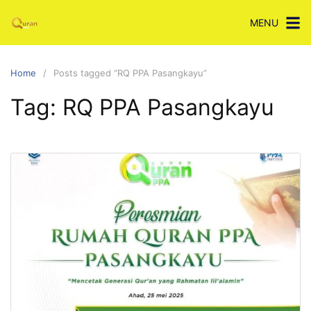
Skip
MENU
to
content
Home
Posts tagged “RQ PPA Pasangkayu”
Tag:
RQ PPA Pasangkayu