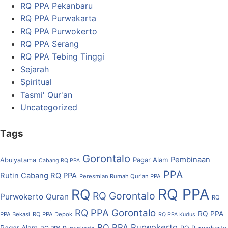
RQ PPA Pekanbaru
RQ PPA Purwakarta
RQ PPA Purwokerto
RQ PPA Serang
RQ PPA Tebing Tinggi
Sejarah
Spiritual
Tasmi' Qur'an
Uncategorized
Tags
Gorontalo
Pembinaan
Pagar Alam
Abulyatama
Cabang RQ PPA
PPA
Rutin Cabang RQ PPA
Peresmian Rumah Qur'an PPA
RQ PPA
RQ
RQ Gorontalo
Purwokerto
Quran
RQ
RQ PPA Gorontalo
RQ PPA
PPA Bekasi
RQ PPA Depok
RQ PPA Kudus
RQ PPA Purwokerto