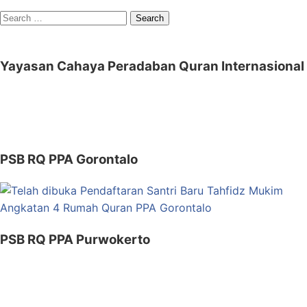
Search
for:
Yayasan Cahaya Peradaban Quran Internasional
PSB RQ PPA Gorontalo
PSB RQ PPA Purwokerto