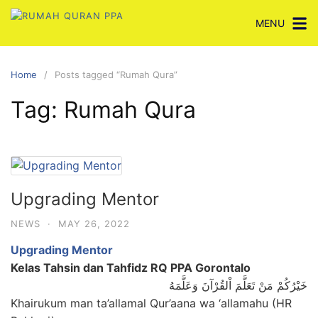
Skip
MENU
to
content
Home
Posts tagged “Rumah Qura”
Tag:
Rumah Qura
Upgrading Mentor
NEWS
·
MAY 26, 2022
Upgrading Mentor
Kelas Tahsin dan Tahfidz RQ PPA Gorontalo
خَيْرُكُمْ مَنْ تَعَلَّمَ اْلقُرْآنَ وَعَلَّمَهُ
Khairukum man ta’allamal Qur’aana wa ‘allamahu (HR