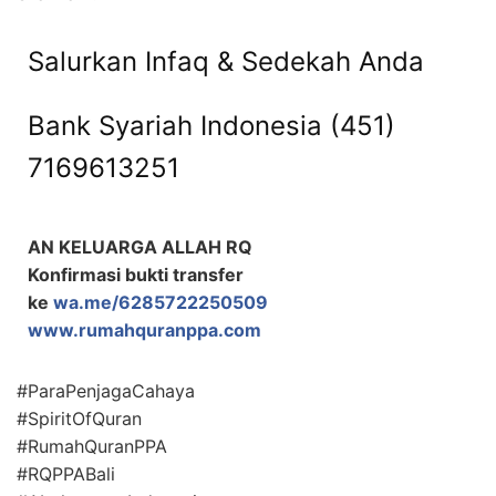
Salurkan Infaq & Sedekah Anda
Bank Syariah Indonesia (451)
7169613251
AN KELUARGA ALLAH RQ
Konfirmasi bukti transfer
ke
wa.me/6285722250509
www.rumahquranppa.com
#ParaPenjagaCahaya
#SpiritOfQuran
#RumahQuranPPA
#RQPPABali