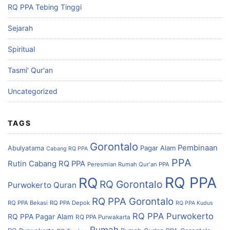
RQ PPA Tebing Tinggi
Sejarah
Spiritual
Tasmi' Qur'an
Uncategorized
TAGS
Gorontalo
Pembinaan
Pagar Alam
Abulyatama
Cabang RQ PPA
PPA
Rutin Cabang RQ PPA
Peresmian Rumah Qur'an PPA
RQ PPA
RQ
RQ Gorontalo
Purwokerto
Quran
RQ PPA Gorontalo
RQ PPA Bekasi
RQ PPA Depok
RQ PPA Kudus
RQ PPA Purwokerto
RQ PPA Pagar Alam
RQ PPA Purwakarta
Rumah