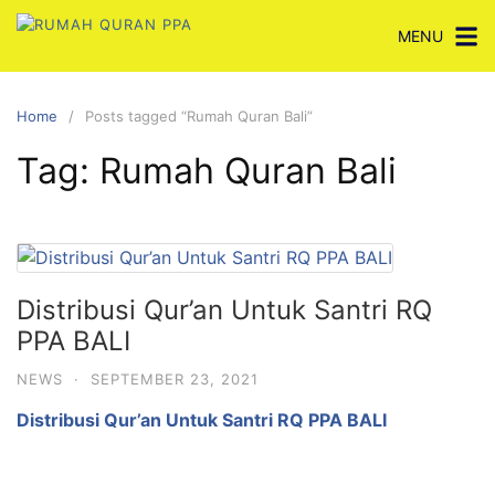
Skip
MENU
to
content
Home
Posts tagged “Rumah Quran Bali”
Tag:
Rumah Quran Bali
Distribusi Qur’an Untuk Santri RQ
PPA BALI
NEWS
·
SEPTEMBER 23, 2021
Distribusi Qur’an Untuk Santri RQ PPA BALI