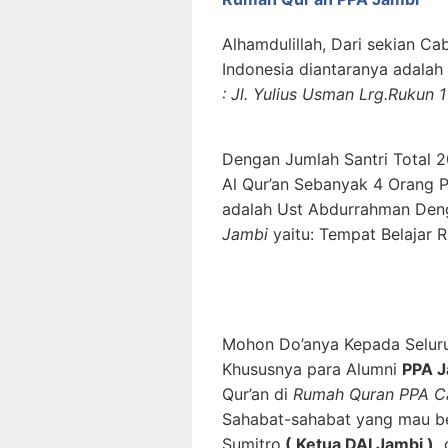
Alhamdulillah, Dari sekian C
Indonesia diantaranya adalah
: Jl. Yulius Usman Lrg.Rukun
Dengan Jumlah Santri Total 
Al Qur’an Sebanyak 4 Orang 
adalah Ust Abdurrahman Denga
Jambi
yaitu: Tempat Belajar R
Mohon Do’anya Kepada Selu
Khususnya para Alumni
PPA J
Qur’an di
Rumah Quran PPA C
Sahabat-sahabat yang mau be
Sumitro
( Ketua DAI Jambi )
d