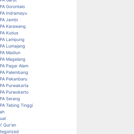
PA Gorontalo
PA Indramayu
PA Jambi
PA Karawang
PA Kudus
PA Lampung
PA Lumajang
PA Madiun
PA Magelang
PA Pagar Alam
PA Palembang
PA Pekanbaru
PA Purwakarta
PA Purwokerto
PA Serang
PA Tebing Tinggi
rah
tual
' Qur'an
tegorized