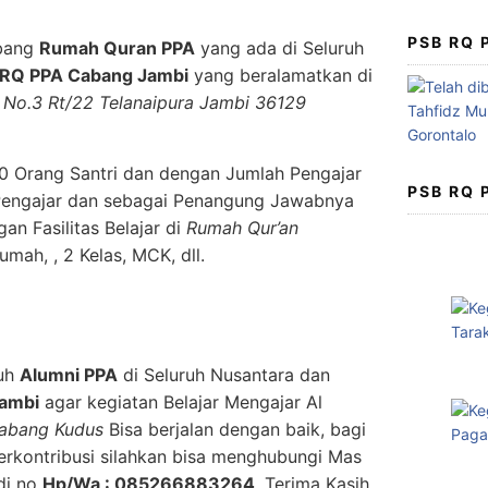
PSB RQ
abang
Rumah Quran PPA
yang ada di Seluruh
RQ PPA Cabang Jambi
yang beralamatkan di
 1 No.3 Rt/22 Telanaipura Jambi 36129
20 Orang Santri dan dengan Jumlah Pengajar
PSB RQ
Pengajar dan sebagai Penangung Jawabnya
n Fasilitas Belajar di
Rumah Qur’an
umah, , 2 Kelas, MCK, dll.
ruh
Alumni PPA
di Seluruh Nusantara dan
ambi
agar kegiatan Belajar Mengajar Al
abang Kudus
Bisa berjalan dengan baik, bagi
rkontribusi silahkan bisa menghubungi Mas
i no
Hp/Wa : 085266883264
. Terima Kasih.