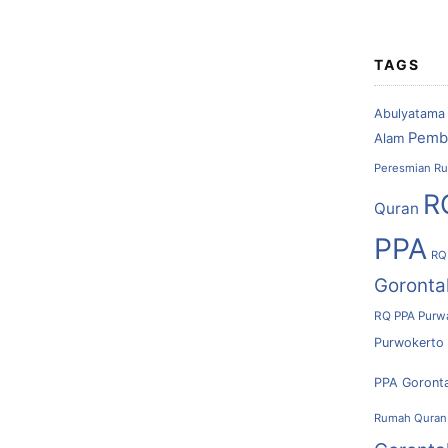
TAGS
Abulyatama
Pemb
Alam
Peresmian Ru
R
Quran
PPA
RQ
Goronta
RQ PPA Purw
Purwokerto
PPA Goront
Rumah Quran