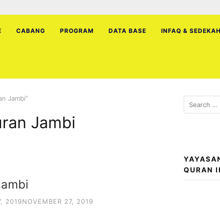
E
CABANG
PROGRAM
DATA BASE
INFAQ & SEDEKA
an Jambi”
Search
for:
ran Jambi
YAYASA
QURAN 
Jambi
, 2019
NOVEMBER 27, 2019