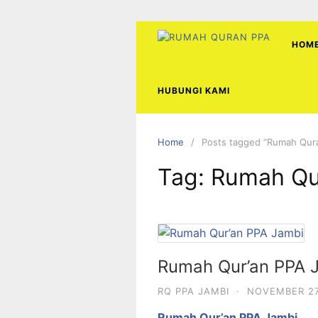
Skip
to
content
HOM
HUBUNGI KAMI
Home
Posts tagged “Rumah Qur
Tag:
Rumah Qu
Rumah Qur’an PPA 
RQ PPA JAMBI
·
NOVEMBER 27
Rumah Qur’an PPA Jambi