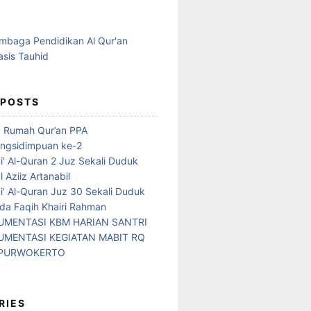
 POSTS
d Rumah Qur’an PPA
ngsidimpuan ke-2
i’ Al-Quran 2 Juz Sekali Duduk
 Aziiz Artanabil
i’ Al-Quran Juz 30 Sekali Duduk
da Faqih Khairi Rahman
MENTASI KBM HARIAN SANTRI
MENTASI KEGIATAN MABIT RQ
 PURWOKERTO
RIES