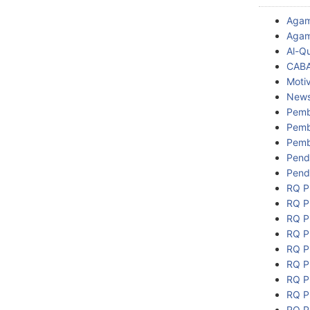
Aga
Agam
Al-Q
CAB
Motiv
New
Pemb
Pemb
Pemb
Pend
Pend
RQ P
RQ P
RQ P
RQ P
RQ P
RQ P
RQ P
RQ P
RQ P