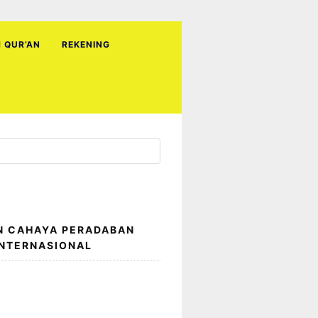
H QUR’AN
REKENING
N CAHAYA PERADABAN
INTERNASIONAL