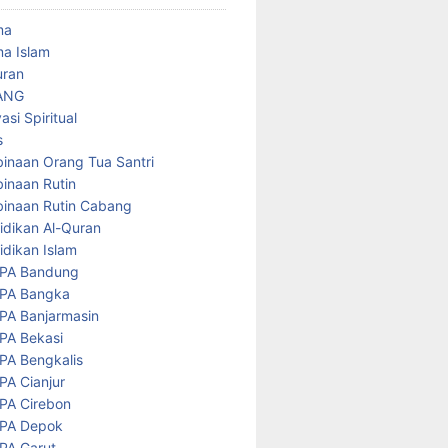
ma
a Islam
uran
ANG
asi Spiritual
s
inaan Orang Tua Santri
inaan Rutin
inaan Rutin Cabang
idikan Al-Quran
idikan Islam
PA Bandung
PA Bangka
PA Banjarmasin
PA Bekasi
PA Bengkalis
PA Cianjur
PA Cirebon
PA Depok
PA Garut