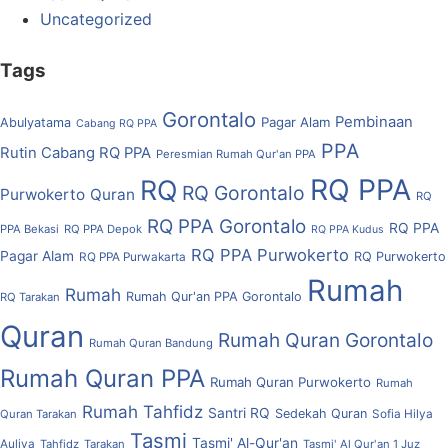
Uncategorized
Tags
Gorontalo
Pembinaan
Pagar Alam
Abulyatama
Cabang RQ PPA
PPA
Rutin Cabang RQ PPA
Peresmian Rumah Qur'an PPA
RQ PPA
RQ
RQ Gorontalo
Purwokerto
Quran
RQ
RQ PPA Gorontalo
RQ PPA
PPA Bekasi
RQ PPA Depok
RQ PPA Kudus
RQ PPA Purwokerto
Pagar Alam
RQ Purwokerto
RQ PPA Purwakarta
Rumah
Rumah
Rumah Qur'an PPA Gorontalo
RQ Tarakan
Quran
Rumah Quran Gorontalo
Rumah Quran Bandung
Rumah Quran PPA
Rumah Quran Purwokerto
Rumah
Rumah Tahfidz
Santri RQ
Sedekah Quran
Quran Tarakan
Sofia Hilya
Tasmi
Tasmi' Al-Qur'an
Auliya
Tahfidz
Tarakan
Tasmi' Al Qur'an 1 Juz