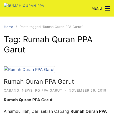
Skip
MENU
to
content
Home
Posts tagged “Rumah Quran PPA Garut”
Tag:
Rumah Quran PPA
Garut
Rumah Quran PPA Garut
CABANG
,
NEWS
,
RQ PPA GARUT
·
NOVEMBER 26, 2019
Rumah Quran PPA Garut
Alhamdulillah, Dari sekian Cabang
Rumah Quran PPA