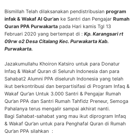
Bismillah Telah dilaksanakan pendistribusian
program
infak & Wakaf Al Qur’an
ke Santri dan Pengajar
Rumah
Quran PPA Purwakarta
pada Hari kamis Tgl 13
Februari 2020 yang bertempat di :
Kp. Karangsari rt
09rw o2 Desa Citalang Kec. Purwakarta Kab.
Purwakarta.
Jazakumullahu Khoiron Katsiro untuk para Donatur
Infaq & Wakaf Quran di Seluruh Indonesia dan para
Sahabat2 Alumni PPA diseluruh Indonesia yang telah
ikut berkontribusi dan berpartisifasi di Program Infaq &
Wakaf Qur’an Untuk 3.000 Santri & Pengajar Rumah
Qur’an PPA dan Santri Rumah Tahfidz Preneur, Semoga
Pahalanya terus mengalir sampai akhirat nanti.
Bagi Sahabat-sahabat yang mau ikut diprogram Infaq
& Wakaf Qur’an untuk para Penghafal Quran di Rumah
Qur’an PPA silahkan :