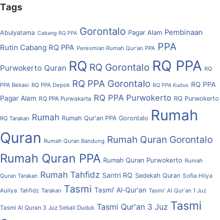
Tags
Gorontalo
Pembinaan
Pagar Alam
Abulyatama
Cabang RQ PPA
PPA
Rutin Cabang RQ PPA
Peresmian Rumah Qur'an PPA
RQ PPA
RQ
RQ Gorontalo
Purwokerto
Quran
RQ
RQ PPA Gorontalo
RQ PPA
PPA Bekasi
RQ PPA Depok
RQ PPA Kudus
RQ PPA Purwokerto
Pagar Alam
RQ Purwokerto
RQ PPA Purwakarta
Rumah
Rumah
Rumah Qur'an PPA Gorontalo
RQ Tarakan
Quran
Rumah Quran Gorontalo
Rumah Quran Bandung
Rumah Quran PPA
Rumah Quran Purwokerto
Rumah
Rumah Tahfidz
Santri RQ
Sedekah Quran
Quran Tarakan
Sofia Hilya
Tasmi
Tasmi' Al-Qur'an
Auliya
Tahfidz
Tarakan
Tasmi' Al Qur'an 1 Juz
Tasmi
Tasmi Qur'an 3 Juz
Tasmi Al Quran 3 Juz Sekali Duduk