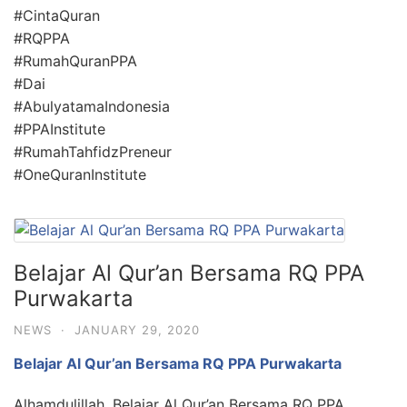
#CintaQuran
#RQPPA
#RumahQuranPPA
#Dai
#AbulyatamaIndonesia
#PPAInstitute
#RumahTahfidzPreneur
#OneQuranInstitute
Belajar Al Qur’an Bersama RQ PPA
Purwakarta
NEWS
·
JANUARY 29, 2020
Belajar Al Qur’an Bersama RQ PPA Purwakarta
Alhamdulillah, Belajar Al Qur’an Bersama RQ PPA