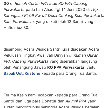
30
di
Rumah Qur’an PPA
atau
RQ PPA Cabang
Purwakarta
pada hari Ahad Tgl 14 Juni 2020 di :
Kp
Karangsari Rt 09 Rw o2 Desa Citalang Kec. Purwakarta
Kab. Purwakarta.
yang diikuti oleh 12 Santri yang
Hafidz juz 30.
disamping Acara Wisuda Santri juga diadakan Acara
Pelulusan Tingkat Awaliyah Diniyah di
Rumah Qur’an
PPA Cabang Purwakarta
yang diserahkan langsung
oleh Penangung Jawab
RQ PPA Purwakarta
yaitu
Bapak Ust. Kustono
kepada para Orang Tua Santri.
Terima Kasih kami ucapkan kepada para Orang Tua
Santri dan juga para Donatur dan
Alumni PPA
yang
sudah berkontribusi sehingga Acara Wisuda berjalan