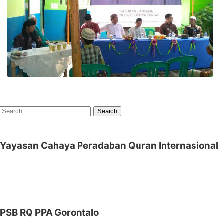
Search
for:
Yayasan Cahaya Peradaban Quran Internasional
PSB RQ PPA Gorontalo