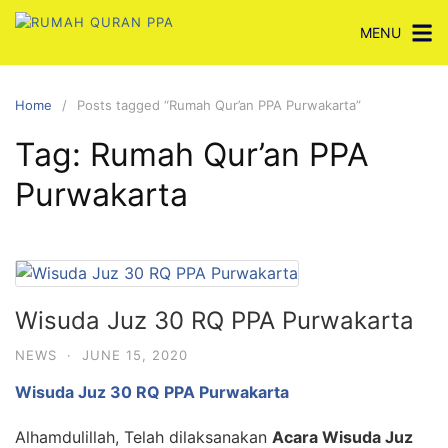
Skip
MENU
to
content
Home
Posts tagged “Rumah Qur’an PPA Purwakarta”
Tag:
Rumah Qur’an PPA
Purwakarta
Wisuda Juz 30 RQ PPA Purwakarta
NEWS
·
JUNE 15, 2020
Wisuda Juz 30 RQ PPA Purwakarta
Alhamdulillah, Telah dilaksanakan
Acara Wisuda Juz