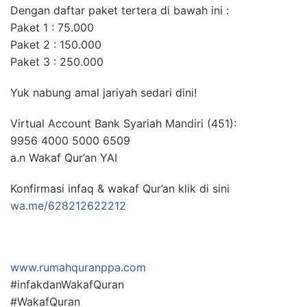
Dengan daftar paket tertera di bawah ini :
Paket 1 : 75.000
Paket 2 : 150.000
Paket 3 : 250.000
Yuk nabung amal jariyah sedari dini!
Virtual Account Bank Syariah Mandiri (451):
9956 4000 5000 6509
a.n Wakaf Qur’an YAI
Konfirmasi infaq & wakaf Qur’an klik di sini
wa.me/628212622212
www.rumahquranppa.com
#infakdanWakafQuran
#WakafQuran