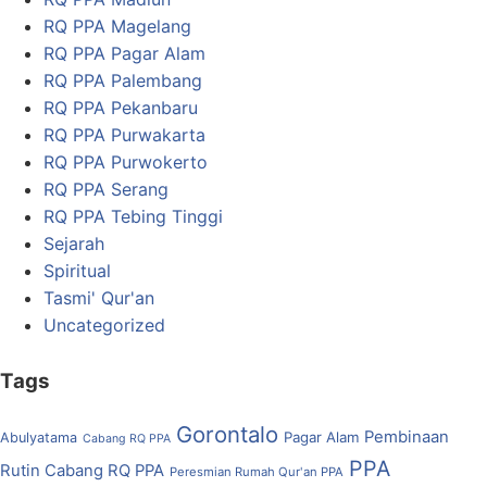
RQ PPA Magelang
RQ PPA Pagar Alam
RQ PPA Palembang
RQ PPA Pekanbaru
RQ PPA Purwakarta
RQ PPA Purwokerto
RQ PPA Serang
RQ PPA Tebing Tinggi
Sejarah
Spiritual
Tasmi' Qur'an
Uncategorized
Tags
Gorontalo
Pembinaan
Pagar Alam
Abulyatama
Cabang RQ PPA
PPA
Rutin Cabang RQ PPA
Peresmian Rumah Qur'an PPA