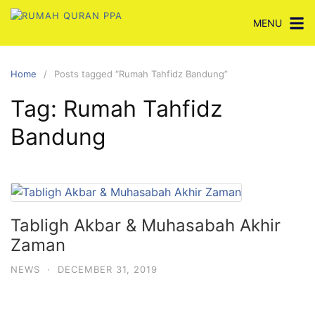
Skip
MENU
to
content
Home
Posts tagged “Rumah Tahfidz Bandung”
Tag:
Rumah Tahfidz
Bandung
Tabligh Akbar & Muhasabah Akhir
Zaman
NEWS
·
DECEMBER 31, 2019