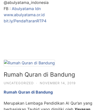
@abulyatama_indonesia
FB :
Abulyatama Idn
www.abulyatama.or.id
bit.ly/PendaftaranRTP4
Rumah Quran di Bandung
UNCATEGORIZED
·
NOVEMBER 14, 2019
Rumah Quran di Bandung
Merupakan Lembaga Pendidikan Al Qur’an yang
berbasiskan Tauhid yang dimiliki oleh
Yayasan