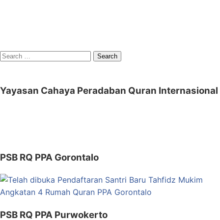
Search
for:
Yayasan Cahaya Peradaban Quran Internasional
PSB RQ PPA Gorontalo
PSB RQ PPA Purwokerto