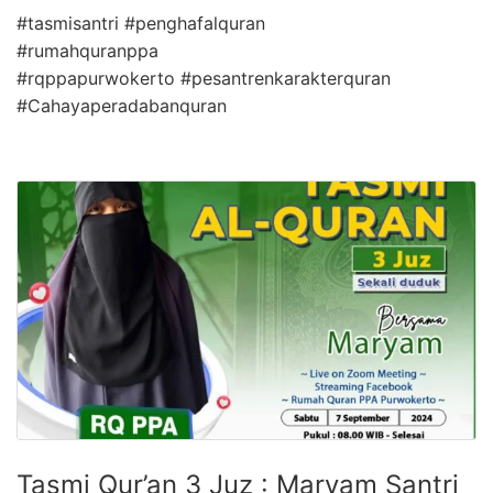
#tasmisantri #penghafalquran
#rumahquranppa
#rqppapurwokerto #pesantrenkarakterquran
#Cahayaperadabanquran
Tasmi Qur’an 3 Juz : Maryam Santri