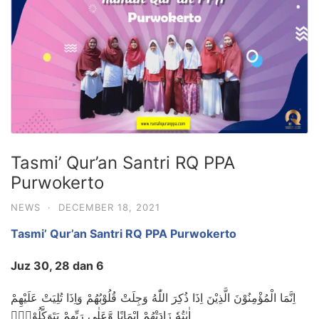
Tasmi’ Qur’an Santri RQ PPA
Purwokerto
NEWS
·
DECEMBER 18, 2021
Tasmi’ Qur’an Santri RQ PPA Purwokerto
Juz 30, 28 dan 6
اِنَّمَا الْمُؤْمِنُوْنَ الَّذِيْنَ اِذَا ذُكِرَ اللّٰهُ وَجِلَتْ قُلُوْبُهُمْ وَاِذَا تُلِيَتْ عَلَيْهِمْ
اٰيٰتُهٗ زَادَتْهُمْ اِيْمَانًا وَّعَلٰى رَبِّهِمْ يَتَوَكَّلُوْنَۙ