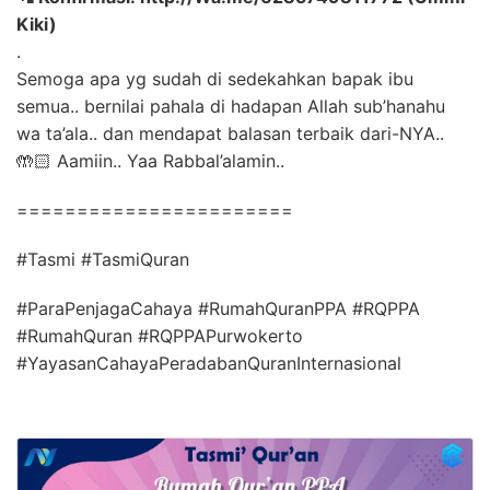
Kiki)
.
Semoga apa yg sudah di sedekahkan bapak ibu
semua.. bernilai pahala di hadapan Allah sub’hanahu
wa ta’ala.. dan mendapat balasan terbaik dari-NYA..
🤲🏻 Aamiin.. Yaa Rabbal’alamin..
=======================
#Tasmi #TasmiQuran
#ParaPenjagaCahaya #RumahQuranPPA #RQPPA
#RumahQuran #RQPPAPurwokerto
#YayasanCahayaPeradabanQuranInternasional