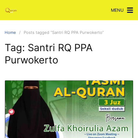
Skip
MENU
to
content
Home
Posts tagged “Santri RQ PPA Purwokerto”
Tag:
Santri RQ PPA
Purwokerto