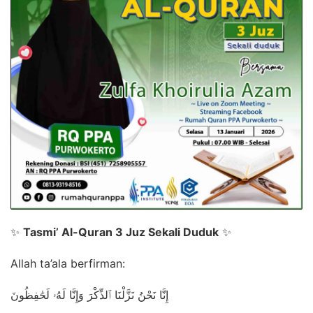
✨
Tasmi’ Al-Quran 3 Juz Sekali Duduk
✨
Allah ta’ala berfirman:
إِنَّا نَحْنُ نَزَّلْنَا ٱلذِّكْرَ وَإِنَّا لَهُۥ لَحَٰفِظُونَ