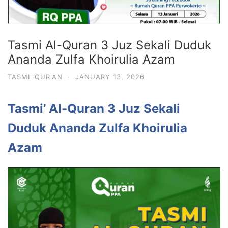
Tasmi Al-Quran 3 Juz Sekali Duduk
Ananda Zulfa Khoirulia Azam
TASMI' QUR'AN
·
JANUARY 13, 2026
Tasmi’ Al-Quran 3 Juz Sekali
Duduk Ananda Zulfa Khoirulia
Azam