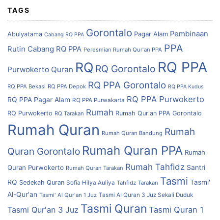
TAGS
Gorontalo
Pembinaan
Pagar Alam
Abulyatama
Cabang RQ PPA
PPA
Rutin Cabang RQ PPA
Peresmian Rumah Qur'an PPA
RQ PPA
RQ
RQ Gorontalo
Purwokerto
Quran
RQ PPA Gorontalo
RQ PPA Bekasi
RQ PPA Depok
RQ PPA Kudus
RQ PPA Purwokerto
RQ PPA Pagar Alam
RQ PPA Purwakarta
Rumah
RQ Purwokerto
Rumah Qur'an PPA Gorontalo
RQ Tarakan
Rumah Quran
Rumah
Rumah Quran Bandung
Rumah Quran PPA
Quran Gorontalo
Rumah
Rumah Tahfidz
Quran Purwokerto
Santri
Rumah Quran Tarakan
Tasmi
RQ
Tasmi'
Sedekah Quran
Sofia Hilya Auliya
Tahfidz
Tarakan
Al-Qur'an
Tasmi' Al Qur'an 1 Juz
Tasmi Al Quran 3 Juz Sekali Duduk
Tasmi Quran
Tasmi Qur'an 3 Juz
Tasmi Quran 1