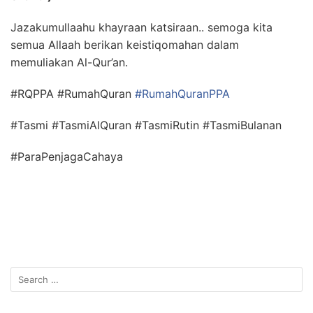
Jazakumullaahu khayraan katsiraan.. semoga kita
semua Allaah berikan keistiqomahan dalam
memuliakan Al-Qur’an.
#RQPPA #RumahQuran
#RumahQuranPPA
#Tasmi #TasmiAlQuran #TasmiRutin #TasmiBulanan
#ParaPenjagaCahaya
Search
for: