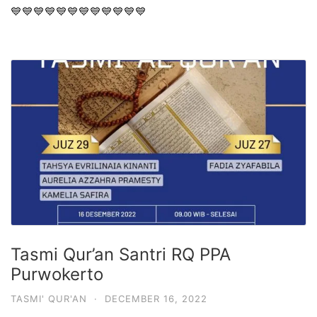
💙💙💙💙💙💙💙💙💙💙💙💙
Tasmi Qur’an Santri RQ PPA
Purwokerto
TASMI' QUR'AN
·
DECEMBER 16, 2022