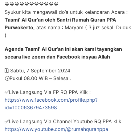
💙💙💙💙💙💙💙💙💙💙💙
Syukur kita mengawali do’a untuk kelancaran​ A​cara :
Tasmi’ Al Qur’an oleh Santri Rumah Quran PPA
Purwokerto,
atas nama : Maryam ( 3 juz sekali Duduk
)
Agenda Tasmi’ Al Qur’an ini akan kami tayangkan
secara live zoom dan Facebook insyaa Allah
🗓️ Sabtu, 7 September 2024
🕟Pukul 08.00 WIB – Selesai.
✅Live Langsung Via FP RQ PPA Klik :
https://www.facebook.com/profile.php?
id=100063679473598
.
✅Live Langsung Via Channel Youtube RQ PPA klik:
https://www.youtube.com/@rumahquranppa