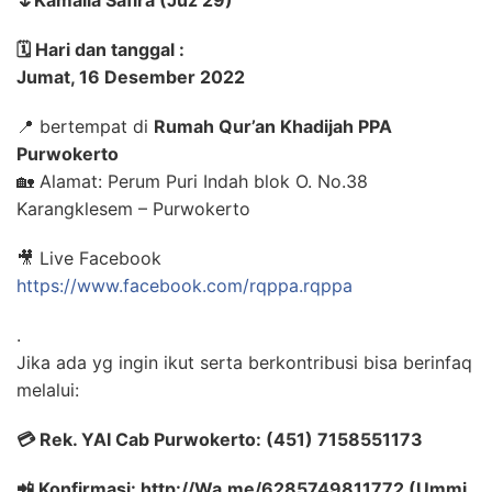
🌷Kamalia Safira (Juz 29)
🗓️ Hari dan tanggal :
Jumat, 16 Desember 2022
📍 bertempat di
Rumah Qur’an Khadijah PPA
Purwokerto
🏡 Alamat: Perum Puri Indah blok O. No.38
Karangklesem – Purwokerto
🎥 Live Facebook
https://www.facebook.com/rqppa.rqppa
.
Jika ada yg ingin ikut serta berkontribusi bisa berinfaq
melalui:
💳 Rek. YAI Cab Purwokerto: (451) 7158551173
📲 Konfirmasi: http://Wa.me/6285749811772 (Ummi