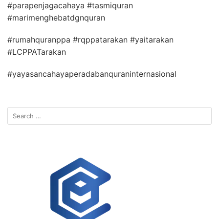
#parapenjagacahaya #tasmiquran
#marimenghebatdgnquran
#rumahquranppa #rqppatarakan #yaitarakan
#LCPPATarakan
#yayasancahayaperadabanquraninternasional
Search
for: