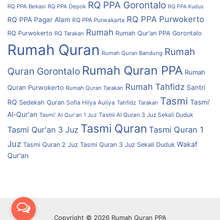
RQ PPA Gorontalo
RQ PPA Bekasi
RQ PPA Depok
RQ PPA Kudus
RQ PPA Purwokerto
RQ PPA Pagar Alam
RQ PPA Purwakarta
Rumah
RQ Purwokerto
Rumah Qur'an PPA Gorontalo
RQ Tarakan
Rumah Quran
Rumah
Rumah Quran Bandung
Rumah Quran PPA
Quran Gorontalo
Rumah
Rumah Tahfidz
Quran Purwokerto
Santri
Rumah Quran Tarakan
Tasmi
RQ
Tasmi'
Sedekah Quran
Sofia Hilya Auliya
Tahfidz
Tarakan
Al-Qur'an
Tasmi' Al Qur'an 1 Juz
Tasmi Al Quran 3 Juz Sekali Duduk
Tasmi Quran
Tasmi Qur'an 3 Juz
Tasmi Quran 1
Juz
Wakaf
Tasmi Quran 2 Juz
Tasmi Quran 3 Juz Sekali Duduk
Qur'an
Copyright © 2026 Rumah Quran PPA