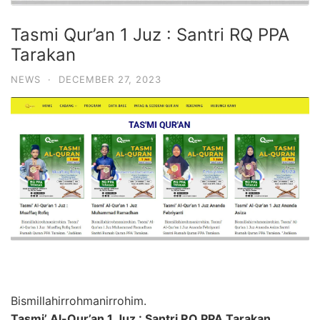
Tasmi Qur’an 1 Juz : Santri RQ PPA
Tarakan
NEWS
·
DECEMBER 27, 2023
Bismillahirrohmanirrohim.
Tasmi’ Al-Qur’an 1 Juz :
Santri RQ PPA Tarakan
.