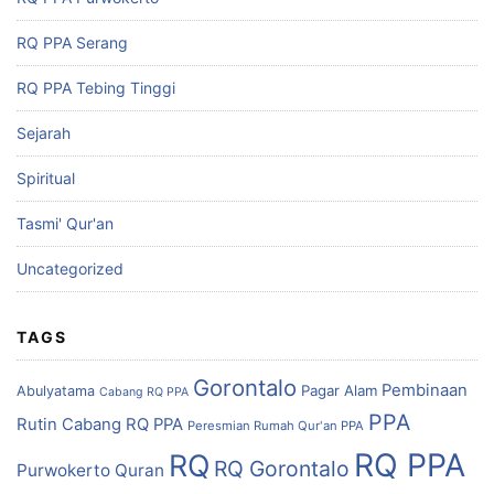
RQ PPA Serang
RQ PPA Tebing Tinggi
Sejarah
Spiritual
Tasmi' Qur'an
Uncategorized
TAGS
Gorontalo
Pembinaan
Pagar Alam
Abulyatama
Cabang RQ PPA
PPA
Rutin Cabang RQ PPA
Peresmian Rumah Qur'an PPA
RQ PPA
RQ
RQ Gorontalo
Purwokerto
Quran