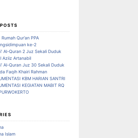
 POSTS
d Rumah Qur’an PPA
ngsidimpuan ke-2
i’ Al-Quran 2 Juz Sekali Duduk
 Aziiz Artanabil
i’ Al-Quran Juz 30 Sekali Duduk
da Faqih Khairi Rahman
MENTASI KBM HARIAN SANTRI
MENTASI KEGIATAN MABIT RQ
 PURWOKERTO
RIES
ma
a Islam