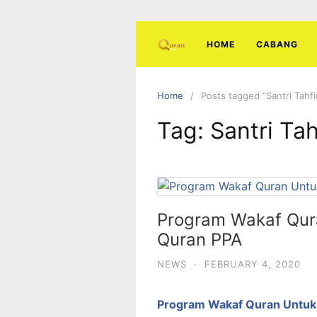
Skip
to
content
HOME
CABANG
Home
Posts tagged “Santri Tahf
Tag:
Santri Ta
Program Wakaf Qur
Quran PPA
NEWS
·
FEBRUARY 4, 2020
Program Wakaf Quran Untuk 