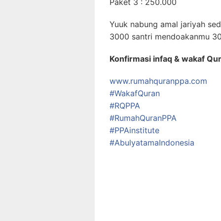
Paket 3 : 250.000
Yuuk nabung amal jariyah sedar
3000 santri mendoakanmu 300
Konfirmasi infaq & wakaf Qur
www.rumahquranppa.com
#
WakafQuran
#
RQPPA
#
RumahQuranPPA
#
PPAinstitute
#
AbulyatamaIndonesia