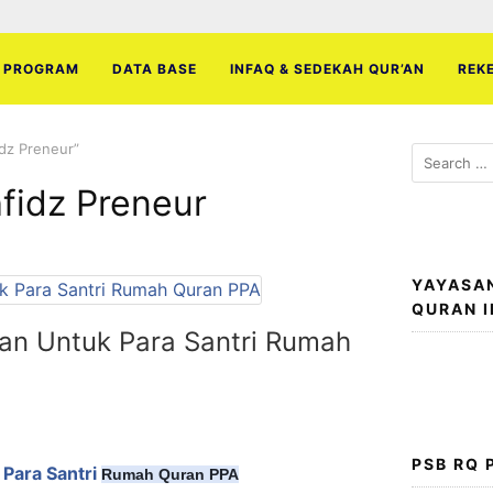
PROGRAM
DATA BASE
INFAQ & SEDEKAH QUR’AN
REK
idz Preneur”
Search
for:
hfidz Preneur
YAYASA
QURAN 
an Untuk Para Santri Rumah
PSB RQ
Para Santri
Rumah Quran PPA