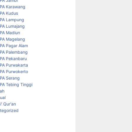
PA Jambi
PA Karawang
PA Kudus
PA Lampung
PA Lumajang
PA Madiun
PA Magelang
PA Pagar Alam
PA Palembang
PA Pekanbaru
PA Purwakarta
PA Purwokerto
PA Serang
PA Tebing Tinggi
rah
tual
' Qur'an
tegorized