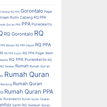
Gorontalo
Pagar
Cabang RQ PPA
inaan Rutin Cabang RQ PPA
PPA
Purwokerto
mah Qur'an PPA
RQ
Q
RQ Gorontalo
RQ PPA
 PPA Bekasi
RQ PPA Depok
lo
RQ PPA Pagar Alam
RQ PPA Kudus
RQ PPA Purwokerto
RQ
akarta
Rumah
Rumah Qur'an
RQ Tarakan
Rumah Quran
alo
Rumah Quran
 Bandung
Rumah Quran PPA
lo
n Purwokerto
Rumah Quran Tarakan
ahfidz
Santri RQ
Sedekah Quran