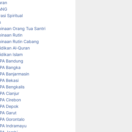
uran
ANG
asi Spiritual
s
inaan Orang Tua Santri
inaan Rutin
inaan Rutin Cabang
idikan Al-Quran
idikan Islam
PA Bandung
PA Bangka
PA Banjarmasin
PA Bekasi
PA Bengkalis
PA Cianjur
PA Cirebon
PA Depok
PA Garut
PA Gorontalo
PA Indramayu