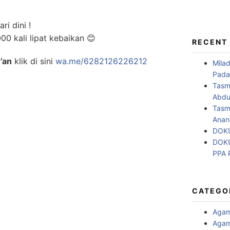
i dini !
0 kali lipat kebaikan
😊
RECENT
’an
klik di sini
wa.me/6282126226212
Mila
Pada
Tasm
Abdul
Tasm
Anan
DOKU
DOKU
PPA
CATEGO
Aga
Agam