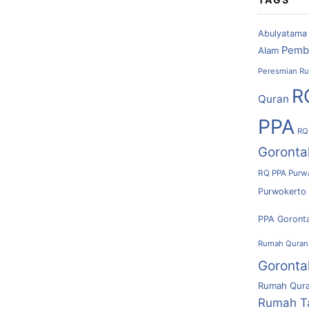
Abulyatama
Pemb
Alam
Peresmian Ru
R
Quran
PPA
RQ
Goronta
RQ PPA Purw
Purwokerto
PPA Goront
Rumah Quran
Goronta
Rumah Qura
Rumah T