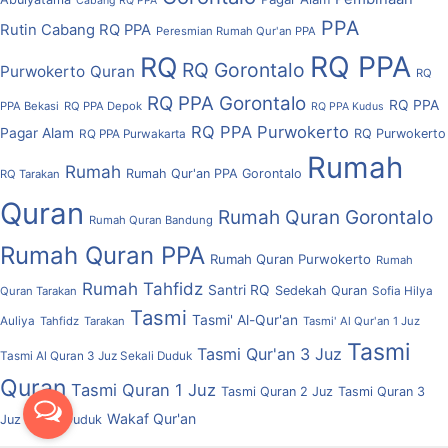
Cabang RQ PPA
PPA
Rutin Cabang RQ PPA
Peresmian Rumah Qur'an PPA
RQ PPA
RQ
RQ Gorontalo
Purwokerto
Quran
RQ
RQ PPA Gorontalo
RQ PPA
PPA Bekasi
RQ PPA Depok
RQ PPA Kudus
RQ PPA Purwokerto
Pagar Alam
RQ Purwokerto
RQ PPA Purwakarta
Rumah
Rumah
Rumah Qur'an PPA Gorontalo
RQ Tarakan
Quran
Rumah Quran Gorontalo
Rumah Quran Bandung
Rumah Quran PPA
Rumah Quran Purwokerto
Rumah
Rumah Tahfidz
Santri RQ
Sedekah Quran
Quran Tarakan
Sofia Hilya
Tasmi
Tasmi' Al-Qur'an
Auliya
Tahfidz
Tarakan
Tasmi' Al Qur'an 1 Juz
Tasmi
Tasmi Qur'an 3 Juz
Tasmi Al Quran 3 Juz Sekali Duduk
Quran
Tasmi Quran 1 Juz
Tasmi Quran 2 Juz
Tasmi Quran 3
Wakaf Qur'an
Juz Sekali Duduk