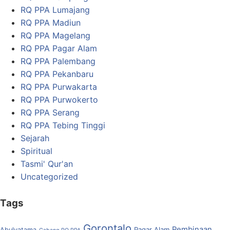
RQ PPA Lumajang
RQ PPA Madiun
RQ PPA Magelang
RQ PPA Pagar Alam
RQ PPA Palembang
RQ PPA Pekanbaru
RQ PPA Purwakarta
RQ PPA Purwokerto
RQ PPA Serang
RQ PPA Tebing Tinggi
Sejarah
Spiritual
Tasmi' Qur'an
Uncategorized
Tags
Gorontalo
Pembinaan
Pagar Alam
Abulyatama