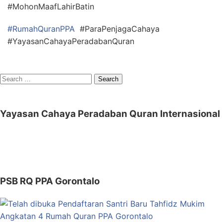
#MohonMaafLahirBatin
#RumahQuranPPA
#ParaPenjagaCahaya
#YayasanCahayaPeradabanQuran
Search
for:
Yayasan Cahaya Peradaban Quran Internasional
PSB RQ PPA Gorontalo