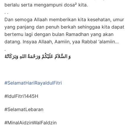
berlalu serta mengampuni dosa² kita.
. .
Dan semoga Allaah memberikan kita kesehatan, umur
yang panjang dan penuh berkah sehinggaa kita dapat
bertemu lagi dengan bulan Ramadhan yang akan
datang. Insyaa Allaah, Aamiin, yaa Rabbal ‘alamiin…
.
وَ السَّلاَمُ عَلَيْكُمْ وَرَحْمَةُ اللهِ وَبَرَكَاتُهُ
#SelamatHariRayaIdulFitri
#IdulFitri1445H
#SelamatLebaran
#MinalAidzinWalFaIdzin