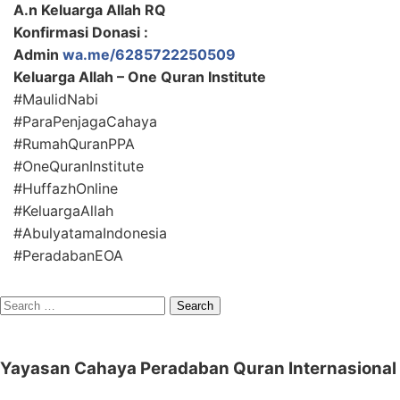
A.n Keluarga Allah RQ
Konfirmasi Donasi :
Admin
wa.me/6285722250509
Keluarga Allah – One Quran Institute
#MaulidNabi
#ParaPenjagaCahaya
#RumahQuranPPA
#OneQuranInstitute
#HuffazhOnline
#KeluargaAllah
#AbulyatamaIndonesia
#PeradabanEOA
Search
for:
Yayasan Cahaya Peradaban Quran Internasional