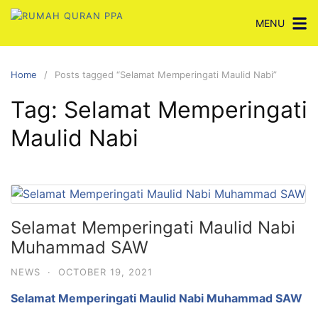
Skip
MENU
to
content
Home
Posts tagged “Selamat Memperingati Maulid Nabi”
Tag:
Selamat Memperingati
Maulid Nabi
Selamat Memperingati Maulid Nabi
Muhammad SAW
NEWS
·
OCTOBER 19, 2021
Selamat Memperingati Maulid Nabi Muhammad SAW