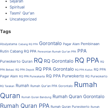
Sejarah
Spiritual
Tasmi' Qur'an
Uncategorized
Tags
Gorontalo
Pembinaan
Pagar Alam
Abulyatama
Cabang RQ PPA
PPA
Rutin Cabang RQ PPA
Peresmian Rumah Qur'an PPA
RQ PPA
RQ
RQ Gorontalo
Purwokerto
Quran
RQ
RQ PPA Gorontalo
RQ PPA
PPA Bekasi
RQ PPA Depok
RQ PPA Kudus
RQ PPA Purwokerto
Pagar Alam
RQ Purwokerto
RQ PPA Purwakarta
Rumah
Rumah
Rumah Qur'an PPA Gorontalo
RQ Tarakan
Quran
Rumah Quran Gorontalo
Rumah Quran Bandung
Rumah Quran PPA
Rumah Quran Purwokerto
Rumah