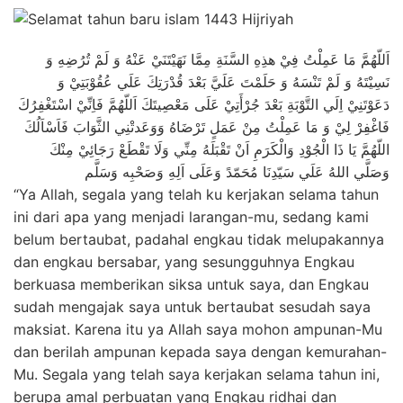
اَللّهُمَّ مَا عَمِلْتُ فِيْ هذِهِ السَّنَةِ مِمَّا نَهَيْتَنَيْ عَنْهُ وَ لَمْ تُرُضِهِ وَ
نَسِيْتَهُ وَ لَمْ تَنْسَهُ وَ حَلَمْتَ عَلَيَّ بَعْدَ قُدْرَتِكَ عَلَي عُقُوْبَتِيْ وَ
دَعَوْتَنِيْ اِلَي التَّوْبَةِ بَعْدَ جُرْأَتِيْ عَلَى مَعْصِيتَكَ اَللّهُمَّ فَاِنِّيْ اسْتَغْفِرُكَ
فَاغْفِرْ لِيْ وَ مَا عَمِلْتُ مِنْ عَمَلٍ تَرْضَاهُ وَوَعَدتْنِي الثَّوَابَ فَاَسْاَلُكَ
اللّهُمَّ يَا ذَا الْجُوْدِ وَالْكَرَمِ اَنْ تَقْبَلَهُ مِنِّي وَلَا تَقْطَعْ رَجَائِيْ مِنْكَ
وَصَلَّي اللهُ عَلَي سَيّدِنَا مُحَمّدً وَعَلَى اَلِهِ وَصَحْبِه وَسَلَّم
“Ya Allah, segala yang telah ku kerjakan selama tahun
ini dari apa yang menjadi larangan-mu, sedang kami
belum bertaubat, padahal engkau tidak melupakannya
dan engkau bersabar, yang sesungguhnya Engkau
berkuasa memberikan siksa untuk saya, dan Engkau
sudah mengajak saya untuk bertaubat sesudah saya
maksiat. Karena itu ya Allah saya mohon ampunan-Mu
dan berilah ampunan kepada saya dengan kemurahan-
Mu. Segala yang telah saya kerjakan selama tahun ini,
berupa amal perbuatan yang Engkau ridhai dan