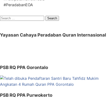
#PeradabanEOA
Search
for:
Yayasan Cahaya Peradaban Quran Internasional
PSB RQ PPA Gorontalo
PSB RQ PPA Purwokerto