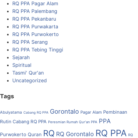
RQ PPA Pagar Alam
RQ PPA Palembang
RQ PPA Pekanbaru
RQ PPA Purwakarta
RQ PPA Purwokerto
RQ PPA Serang
RQ PPA Tebing Tinggi
Sejarah
Spiritual
Tasmi' Qur'an
Uncategorized
Tags
Gorontalo
Pembinaan
Pagar Alam
Abulyatama
Cabang RQ PPA
PPA
Rutin Cabang RQ PPA
Peresmian Rumah Qur'an PPA
RQ PPA
RQ
RQ Gorontalo
Purwokerto
Quran
RQ