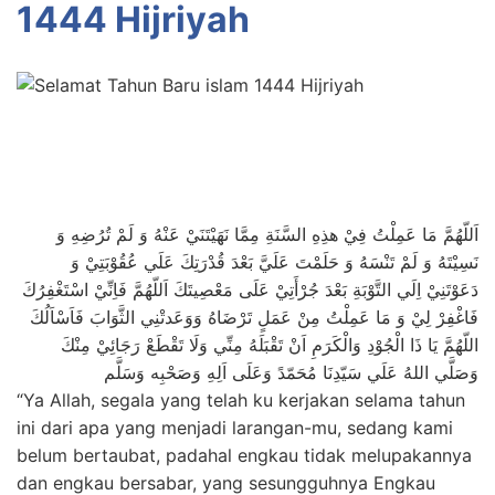
1444 Hijriyah
اَللّهُمَّ مَا عَمِلْتُ فِيْ هذِهِ السَّنَةِ مِمَّا نَهَيْتَنَيْ عَنْهُ وَ لَمْ تُرُضِهِ وَ
نَسِيْتَهُ وَ لَمْ تَنْسَهُ وَ حَلَمْتَ عَلَيَّ بَعْدَ قُدْرَتِكَ عَلَي عُقُوْبَتِيْ وَ
دَعَوْتَنِيْ اِلَي التَّوْبَةِ بَعْدَ جُرْأَتِيْ عَلَى مَعْصِيتَكَ اَللّهُمَّ فَاِنِّيْ اسْتَغْفِرُكَ
فَاغْفِرْ لِيْ وَ مَا عَمِلْتُ مِنْ عَمَلٍ تَرْضَاهُ وَوَعَدتْنِي الثَّوَابَ فَاَسْاَلُكَ
اللّهُمَّ يَا ذَا الْجُوْدِ وَالْكَرَمِ اَنْ تَقْبَلَهُ مِنِّي وَلَا تَقْطَعْ رَجَائِيْ مِنْكَ
وَصَلَّي اللهُ عَلَي سَيّدِنَا مُحَمّدً وَعَلَى اَلِهِ وَصَحْبِه وَسَلَّم
“Ya Allah, segala yang telah ku kerjakan selama tahun
ini dari apa yang menjadi larangan-mu, sedang kami
belum bertaubat, padahal engkau tidak melupakannya
dan engkau bersabar, yang sesungguhnya Engkau