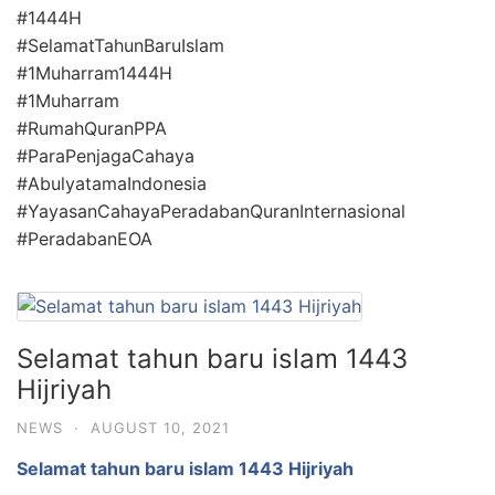
#1444H
#SelamatTahunBaruIslam
#1Muharram1444H
#1Muharram
#RumahQuranPPA
#ParaPenjagaCahaya
#AbulyatamaIndonesia
#YayasanCahayaPeradabanQuranInternasional
#PeradabanEOA
Selamat tahun baru islam 1443
Hijriyah
NEWS
·
AUGUST 10, 2021
Selamat tahun baru islam 1443 Hijriyah