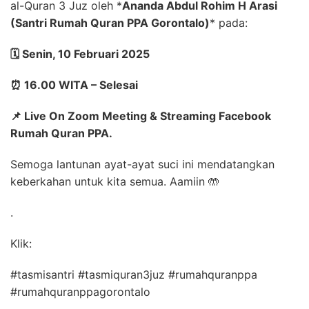
al-Quran 3 Juz oleh
*
Ananda Abdul Rohim H Arasi
(Santri Rumah Quran PPA Gorontalo)
*
pada:
🗓️
Senin, 10 Februari 2025
⏰
16.00 WITA – Selesai
📌
Live On Zoom Meeting & Streaming Facebook
Rumah Quran PPA.
Semoga lantunan ayat-ayat suci ini mendatangkan
keberkahan untuk kita semua. Aamiin
🤲
.
Klik:
#tasmisantri #tasmiquran3juz #rumahquranppa
#rumahquranppagorontalo