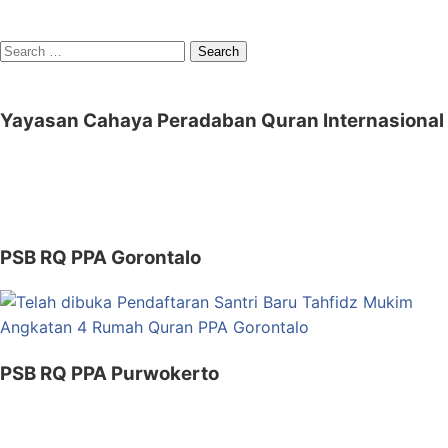
Search
for:
Yayasan Cahaya Peradaban Quran Internasional
PSB RQ PPA Gorontalo
PSB RQ PPA Purwokerto