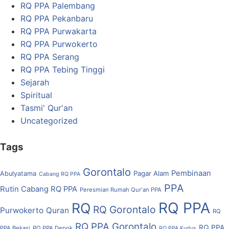
RQ PPA Palembang
RQ PPA Pekanbaru
RQ PPA Purwakarta
RQ PPA Purwokerto
RQ PPA Serang
RQ PPA Tebing Tinggi
Sejarah
Spiritual
Tasmi' Qur'an
Uncategorized
Tags
Gorontalo
Pembinaan
Pagar Alam
Abulyatama
Cabang RQ PPA
PPA
Rutin Cabang RQ PPA
Peresmian Rumah Qur'an PPA
RQ PPA
RQ
RQ Gorontalo
Purwokerto
Quran
RQ
RQ PPA Gorontalo
RQ PPA
PPA Bekasi
RQ PPA Depok
RQ PPA Kudus