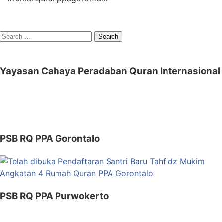
Search
for:
Yayasan Cahaya Peradaban Quran Internasional
PSB RQ PPA Gorontalo
PSB RQ PPA Purwokerto