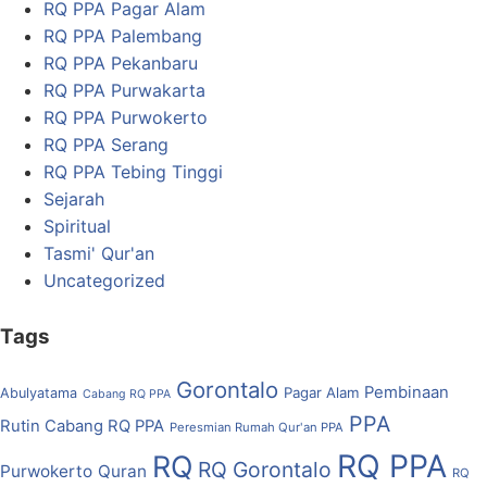
RQ PPA Pagar Alam
RQ PPA Palembang
RQ PPA Pekanbaru
RQ PPA Purwakarta
RQ PPA Purwokerto
RQ PPA Serang
RQ PPA Tebing Tinggi
Sejarah
Spiritual
Tasmi' Qur'an
Uncategorized
Tags
Gorontalo
Pembinaan
Pagar Alam
Abulyatama
Cabang RQ PPA
PPA
Rutin Cabang RQ PPA
Peresmian Rumah Qur'an PPA
RQ PPA
RQ
RQ Gorontalo
Purwokerto
Quran
RQ