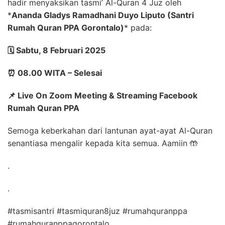
hadir menyaksikan tasmi’ Al-Quran 4 Juz oleh
*
Ananda Gladys Ramadhani Duyo Liputo (Santri
Rumah Quran PPA Gorontalo)
*
pada:
🗓️
Sabtu, 8 Februari 2025
⏰
08.00 WITA – Selesai
📌
Live On Zoom Meeting & Streaming Facebook
Rumah Quran PPA
Semoga keberkahan dari lantunan ayat-ayat Al-Quran
senantiasa mengalir kepada kita semua. Aamiin
🤲
.
.
#tasmisantri #tasmiquran8juz #rumahquranppa
#rumahquranppagorontalo