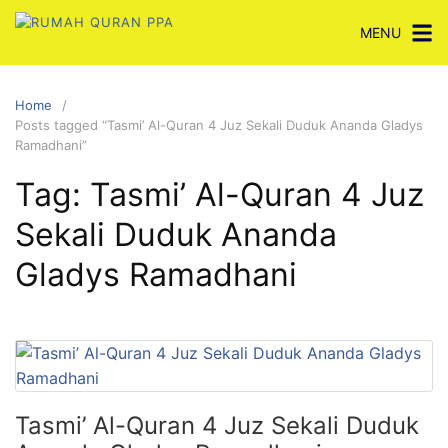
Skip
MENU
to
content
Home
Posts tagged “Tasmi’ Al-Quran 4 Juz Sekali Duduk Ananda Gladys
Ramadhani”
Tag:
Tasmi’ Al-Quran 4 Juz
Sekali Duduk Ananda
Gladys Ramadhani
Tasmi’ Al-Quran 4 Juz Sekali Duduk