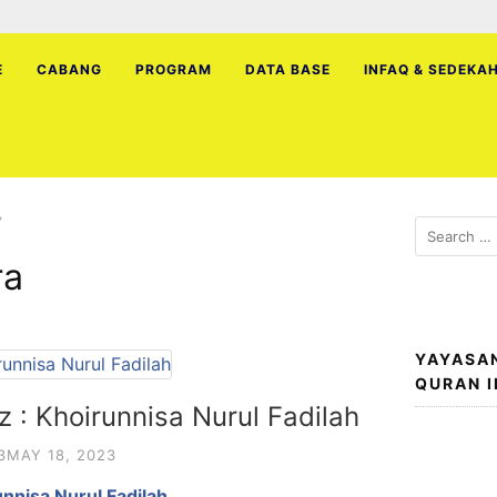
E
CABANG
PROGRAM
DATA BASE
INFAQ & SEDEKA
”
Search
for:
ra
YAYASA
QURAN 
z : Khoirunnisa Nurul Fadilah
3
MAY 18, 2023
unnisa Nurul Fadilah