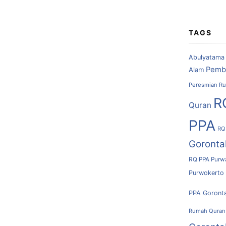
TAGS
Abulyatama
Pemb
Alam
Peresmian Ru
R
Quran
PPA
RQ
Goronta
RQ PPA Purw
Purwokerto
PPA Goront
Rumah Quran