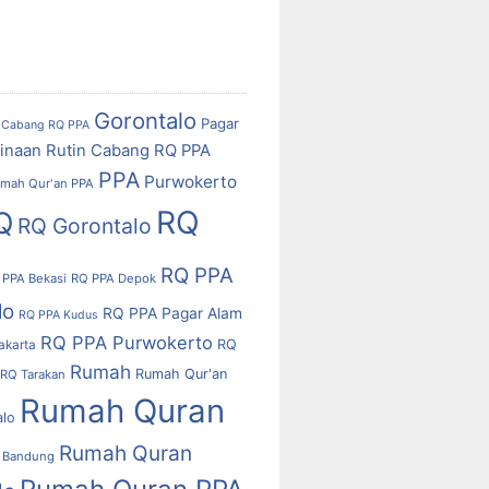
Gorontalo
Pagar
Cabang RQ PPA
inaan Rutin Cabang RQ PPA
PPA
Purwokerto
mah Qur'an PPA
RQ
Q
RQ Gorontalo
RQ PPA
 PPA Bekasi
RQ PPA Depok
lo
RQ PPA Pagar Alam
RQ PPA Kudus
RQ PPA Purwokerto
RQ
akarta
Rumah
Rumah Qur'an
RQ Tarakan
Rumah Quran
alo
Rumah Quran
 Bandung