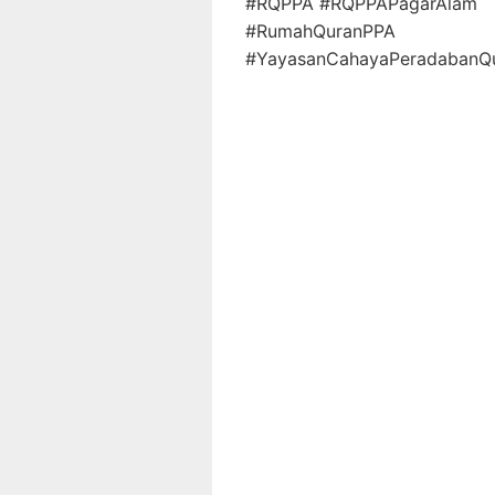
#RQPPA #RQPPAPagarAlam
#RumahQuranPPA
#YayasanCahayaPeradabanQur