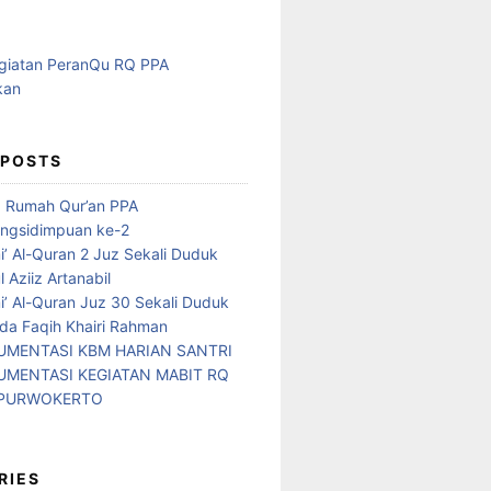
 POSTS
d Rumah Qur’an PPA
ngsidimpuan ke-2
i’ Al-Quran 2 Juz Sekali Duduk
 Aziiz Artanabil
i’ Al-Quran Juz 30 Sekali Duduk
da Faqih Khairi Rahman
MENTASI KBM HARIAN SANTRI
MENTASI KEGIATAN MABIT RQ
 PURWOKERTO
RIES