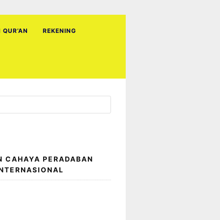
H QUR’AN
REKENING
N CAHAYA PERADABAN
INTERNASIONAL