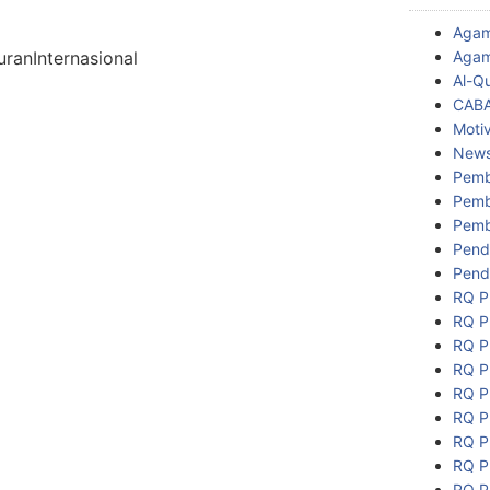
Aga
Agam
anInternasional
Al-Q
CAB
Motiv
New
Pemb
Pemb
Pemb
Pend
Pend
RQ P
RQ P
RQ P
RQ P
RQ P
RQ P
RQ P
RQ P
RQ P