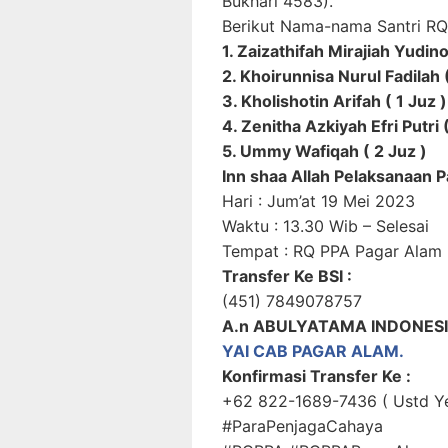
Bukhari 4583).
Berikut Nama-nama Santri RQ 
1. Zaizathifah Mirajiah Yudino
2. Khoirunnisa Nurul Fadilah (
3. Kholishotin Arifah ( 1 Juz )
4. Zenitha Azkiyah Efri Putri (
5. Ummy Wafiqah ( 2 Juz )
Inn shaa Allah Pelaksanaan P
Hari : Jum’at 19 Mei 2023
Waktu : 13.30 Wib – Selesai
Tempat : RQ PPA Pagar Alam
Transfer Ke BSI :
(451) 7849078757
A.n ABULYATAMA INDONES
YAI CAB PAGAR ALAM.
Konfirmasi Transfer Ke :
+62 822-1689-7436 ( Ustd Ye
#ParaPenjagaCahaya