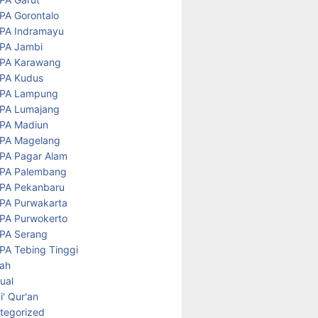
PA Gorontalo
PA Indramayu
PA Jambi
PA Karawang
PA Kudus
PA Lampung
PA Lumajang
PA Madiun
PA Magelang
PA Pagar Alam
PA Palembang
PA Pekanbaru
PA Purwakarta
PA Purwokerto
PA Serang
PA Tebing Tinggi
rah
tual
' Qur'an
tegorized