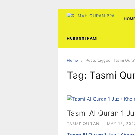
Skip
to
content
HOM
HUBUNGI KAMI
Home
Posts tagged “Tasmi Qura
Tag:
Tasmi Qu
Tasmi Al Quran 1 Ju
TASMI' QUR'AN
·
MAY 18, 202
Tasmi Al Quran 1 Juz : Khoir