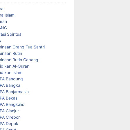
ma
a Islam
uran
ANG
asi Spiritual
s
inaan Orang Tua Santri
inaan Rutin
inaan Rutin Cabang
idikan Al-Quran
idikan Islam
PA Bandung
PA Bangka
PA Banjarmasin
PA Bekasi
PA Bengkalis
PA Cianjur
PA Cirebon
PA Depok
PA Garut