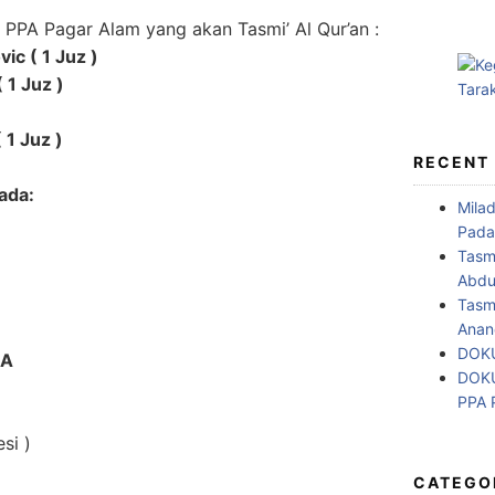
PPA Pagar Alam yang akan Tasmi’ Al Qur’an :
vic ( 1 Juz )
 1 Juz )
 1 Juz )
RECENT
ada:
Mila
Pada
Tasm
Abdul
Tasm
Anan
DOKU
IA
DOKU
PPA
si )
CATEGO