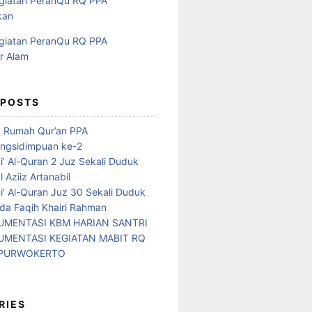
 POSTS
d Rumah Qur’an PPA
ngsidimpuan ke-2
i’ Al-Quran 2 Juz Sekali Duduk
 Aziiz Artanabil
i’ Al-Quran Juz 30 Sekali Duduk
da Faqih Khairi Rahman
MENTASI KBM HARIAN SANTRI
MENTASI KEGIATAN MABIT RQ
 PURWOKERTO
RIES