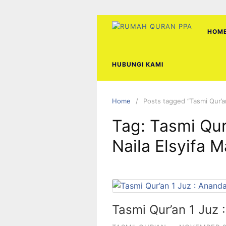
Skip
to
content
HOM
HUBUNGI KAMI
Home
Posts tagged “Tasmi Qur’a
Tag:
Tasmi Qur
Naila Elsyifa 
Tasmi Qur’an 1 Juz 