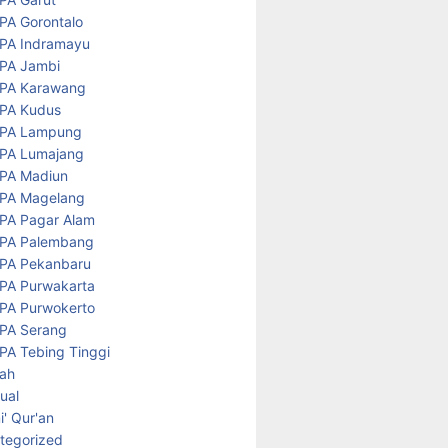
PA Gorontalo
PA Indramayu
PA Jambi
PA Karawang
PA Kudus
PA Lampung
PA Lumajang
PA Madiun
PA Magelang
PA Pagar Alam
PA Palembang
PA Pekanbaru
PA Purwakarta
PA Purwokerto
PA Serang
PA Tebing Tinggi
rah
tual
' Qur'an
tegorized