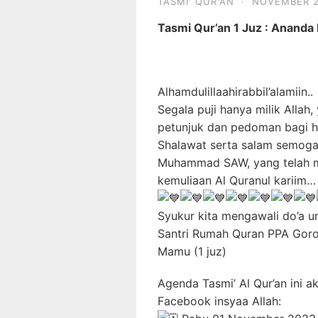
TASMI' QUR'AN
·
NOVEMBER 2
Tasmi Qur’an 1 Juz : Ananda 
Alhamdulillaahirabbil’alamiin..
Segala puji hanya milik Allah
petunjuk dan pedoman bagi 
Shalawat serta salam semoga 
Muhammad SAW, yang telah m
kemuliaan Al Quranul kariim…
Syukur kita mengawali do’a un
Santri Rumah Quran PPA Goron
Mamu (1 juz)
Agenda Tasmi’ Al Qur’an ini 
Facebook insyaa Allah: