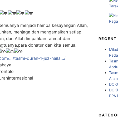
semuanya menjadi hamba kesayangan Allah,
unkan, menjaga dan mengamalkan setiap
kan, dan Allah limpahkan rahmat dan
RECENT
gtuanya,para donatur dan kita semua.
Mila
Pada
com/…/tasmi-quran-1-juz-naila…/
Tasm
ahaya
Abdul
ontalo
Tasm
anInternasional
Anan
DOKU
DOKU
PPA
CATEGO