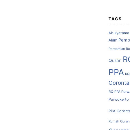
TAGS
Abulyatama
Pemb
Alam
Peresmian Ru
R
Quran
PPA
RQ
Goronta
RQ PPA Purw
Purwokerto
PPA Goront
Rumah Quran