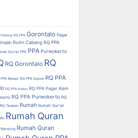
Gorontalo
Pagar
Cabang RQ PPA
inaan Rutin Cabang RQ PPA
PPA
Purwokerto
mah Qur'an PPA
RQ
Q
RQ Gorontalo
RQ PPA
 PPA Bekasi
RQ PPA Depok
lo
RQ PPA Pagar Alam
RQ PPA Kudus
RQ PPA Purwokerto
RQ
akarta
Rumah
Rumah Qur'an
RQ Tarakan
Rumah Quran
alo
Rumah Quran
 Bandung