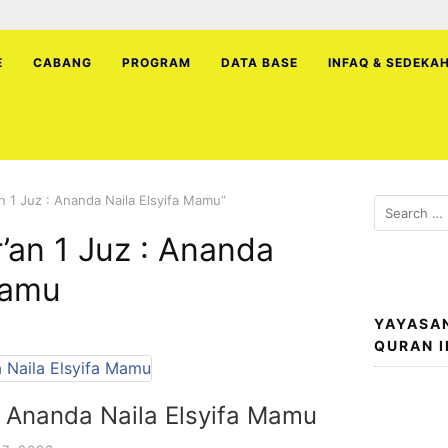
E
CABANG
PROGRAM
DATA BASE
INFAQ & SEDEKA
n 1 Juz : Ananda Naila Elsyifa Mamu”
Search
for:
’an 1 Juz : Ananda
Mamu
YAYASA
QURAN 
: Ananda Naila Elsyifa Mamu