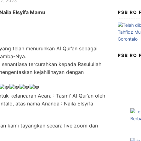
7, 2023
Naila Elsyifa Mamu
PSB RQ
, yang telah menurunkan Al Qur’an sebagai
PSB RQ
hamba-Nya.
senantiasa tercurahkan kepada Rasulullah
engentaskan kejahilihayan dengan
tuk kelancaran Acara : Tasmi’ Al Qur’an oleh
talo, atas nama Ananda : Naila Elsyifa
akan kami tayangkan secara live zoom dan