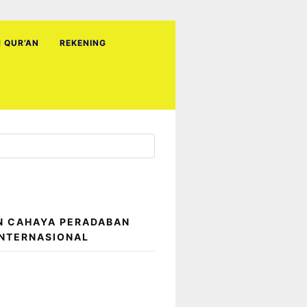
H QUR’AN
REKENING
N CAHAYA PERADABAN
INTERNASIONAL