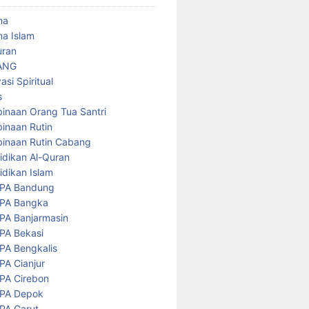
ma
a Islam
uran
ANG
asi Spiritual
s
inaan Orang Tua Santri
inaan Rutin
inaan Rutin Cabang
idikan Al-Quran
idikan Islam
PA Bandung
PA Bangka
PA Banjarmasin
PA Bekasi
PA Bengkalis
PA Cianjur
PA Cirebon
PA Depok
PA Garut