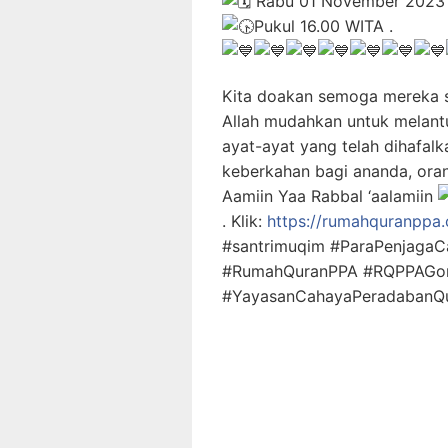
Rabu 01 November 2023
Pukul 16.00 WITA .
Kita doakan semoga mereka 
Allah mudahkan untuk melant
ayat-ayat yang telah dihafal
keberkahan bagi ananda, oran
Aamiin Yaa Rabbal ‘aalamiin
. Klik:
https://rumahquranppa.
#santrimuqim #ParaPenjagaC
#RumahQuranPPA #RQPPAGor
#YayasanCahayaPeradabanQur