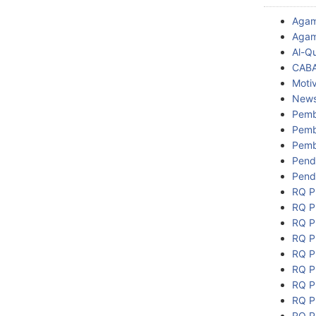
Aga
Agam
Al-Q
CAB
Motiv
New
Pemb
Pemb
Pemb
Pend
Pend
RQ P
RQ P
RQ P
RQ P
RQ P
RQ P
RQ P
RQ P
RQ P