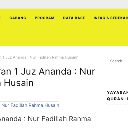
E
CABANG
PROGRAM
DATA BASE
INFAQ & SEDEKA
 1 Juz Ananda : Nur Fadillah Rahma Husain”
Search
for:
an 1 Juz Ananda : Nur
a Husain
YAYASA
QURAN 
Ananda : Nur Fadillah Rahma