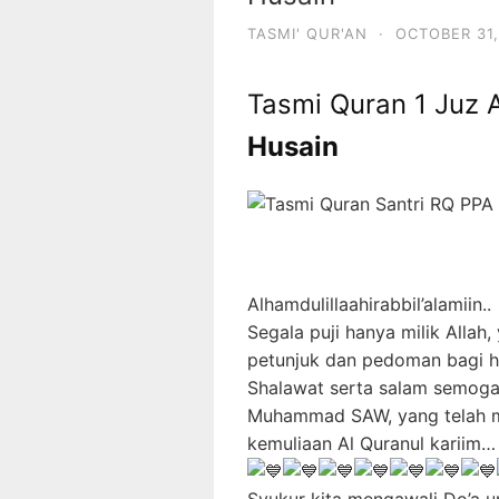
TASMI' QUR'AN
·
OCTOBER 31,
Tasmi Quran 1 Juz 
Husain
Alhamdulillaahirabbil’alamiin..
Segala puji hanya milik Allah
petunjuk dan pedoman bagi 
Shalawat serta salam semoga 
Muhammad SAW, yang telah m
kemuliaan Al Quranul kariim…
Syukur kita mengawali Do’a un