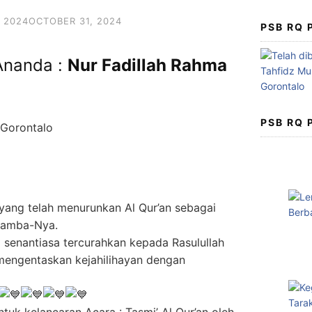
 2024
OCTOBER 31, 2024
PSB RQ
Ananda :
Nur Fadillah Rahma
PSB RQ
, yang telah menurunkan Al Qur’an sebagai
hamba-Nya.
senantiasa tercurahkan kepada Rasulullah
engentaskan kejahilihayan dengan
tuk kelancaran Acara : Tasmi’ Al Qur’an oleh