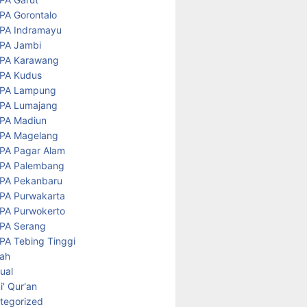
PA Gorontalo
PA Indramayu
PA Jambi
PA Karawang
PA Kudus
PA Lampung
PA Lumajang
PA Madiun
PA Magelang
PA Pagar Alam
PA Palembang
PA Pekanbaru
PA Purwakarta
PA Purwokerto
PA Serang
PA Tebing Tinggi
rah
tual
' Qur'an
tegorized