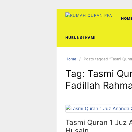
Skip
to
content
HOM
HUBUNGI KAMI
Home
Posts tagged “Tasmi Quran
Tag:
Tasmi Qur
Fadillah Rahm
Tasmi Quran 1 Juz 
Husain