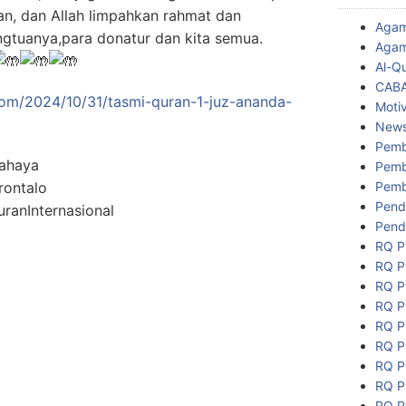
kan, dan Allah limpahkan rahmat dan
Aga
gtuanya,para donatur dan kita semua.
Agam
Al-Q
CAB
om/2024/10/31/tasmi-quran-1-juz-ananda-
Motiv
New
Pemb
ahaya
Pemb
Pemb
ontalo
Pend
anInternasional
Pend
RQ P
RQ P
RQ P
RQ P
RQ P
RQ P
RQ P
RQ P
RQ P