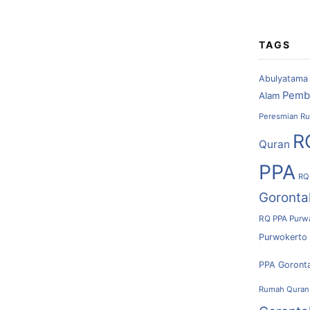
TAGS
Abulyatama
Pemb
Alam
Peresmian Ru
R
Quran
PPA
RQ
Goronta
RQ PPA Purw
Purwokerto
PPA Goront
Rumah Quran