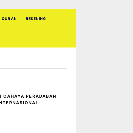
H QUR’AN
REKENING
N CAHAYA PERADABAN
INTERNASIONAL