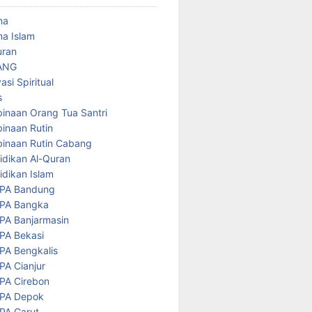
ma
a Islam
uran
ANG
asi Spiritual
s
inaan Orang Tua Santri
inaan Rutin
inaan Rutin Cabang
idikan Al-Quran
idikan Islam
PA Bandung
PA Bangka
PA Banjarmasin
PA Bekasi
PA Bengkalis
PA Cianjur
PA Cirebon
PA Depok
PA Garut