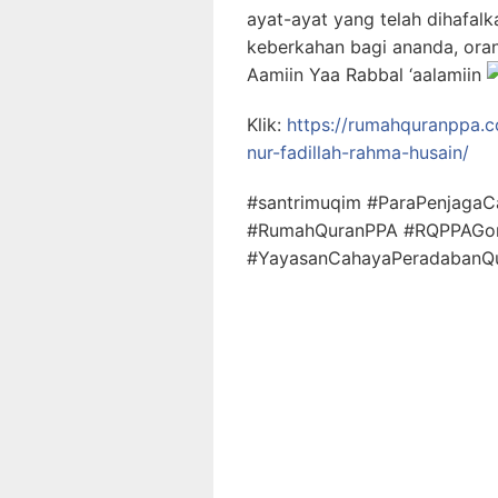
ayat-ayat yang telah dihafal
keberkahan bagi ananda, oran
Aamiin Yaa Rabbal ‘aalamiin
Klik:
https://rumahquranppa.c
nur-fadillah-rahma-husain/
#santrimuqim #ParaPenjagaC
#RumahQuranPPA #RQPPAGor
#YayasanCahayaPeradabanQur