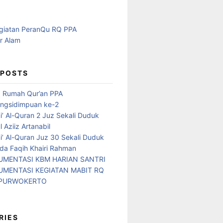
 POSTS
d Rumah Qur’an PPA
ngsidimpuan ke-2
i’ Al-Quran 2 Juz Sekali Duduk
 Aziiz Artanabil
i’ Al-Quran Juz 30 Sekali Duduk
da Faqih Khairi Rahman
MENTASI KBM HARIAN SANTRI
MENTASI KEGIATAN MABIT RQ
 PURWOKERTO
RIES