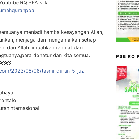
Youtube RQ PPA klik:
rumahquranppa
semuanya menjadi hamba kesayangan Allah,
unkan, menjaga dan mengamalkan setiap
kan, dan Allah limpahkan rahmat dan
gtuanya,para donatur dan kita semua.
PSB RQ
🤲🤲
.com/2023/06/08/tasmi-quran-5-juz-
ahaya
ontalo
anInternasional