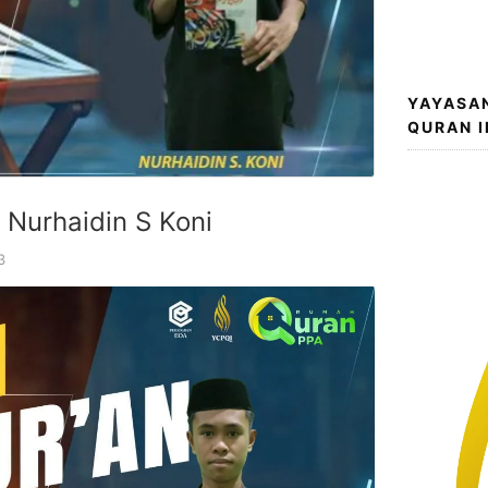
YAYASA
QURAN 
 Nurhaidin S Koni
3