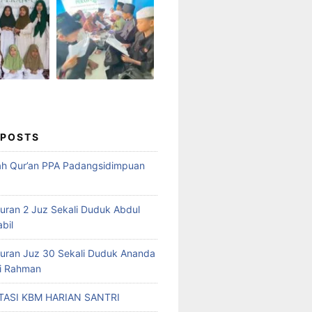
 POSTS
ah Qur’an PPA Padangsidimpuan
Quran 2 Juz Sekali Duduk Abdul
abil
Quran Juz 30 Sekali Duduk Ananda
ri Rahman
ASI KBM HARIAN SANTRI