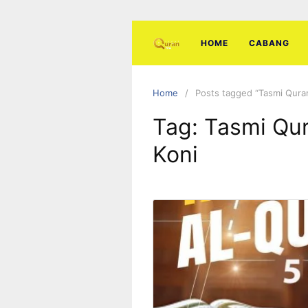
Skip
to
content
HOME
CABANG
Home
Posts tagged “Tasmi Quran
Tag:
Tasmi Qur
Koni