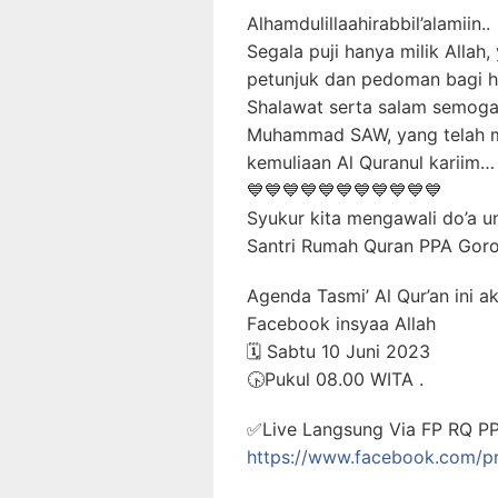
Alhamdulillaahirabbil’alamiin..
Segala puji hanya milik Allah
petunjuk dan pedoman bagi 
Shalawat serta salam semoga 
Muhammad SAW, yang telah m
kemuliaan Al Quranul kariim…
💙💙💙💙💙💙💙💙💙💙💙
Syukur kita mengawali do’a un
Santri Rumah Quran PPA Goro
Agenda Tasmi’ Al Qur’an ini 
Facebook insyaa Allah
🗓️ Sabtu 10 Juni 2023
🕟Pukul 08.00 WITA .
✅Live Langsung Via FP RQ PPA
https://www.facebook.com/p