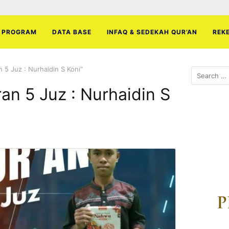
PROGRAM
DATA BASE
INFAQ & SEDEKAH QUR’AN
REK
 5 Juz : Nurhaidin S Koni”
Search
for:
an 5 Juz : Nurhaidin S