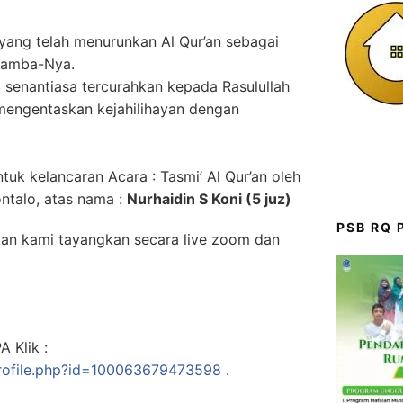
, yang telah menurunkan Al Qur’an sebagai
hamba-Nya.
senantiasa tercurahkan kepada Rasulullah
engentaskan kejahilihayan dengan
tuk kelancaran Acara : Tasmi’ Al Qur’an oleh
ntalo, atas nama :
Nurhaidin S Koni (5 juz)
PSB RQ
akan kami tayangkan secara live zoom dan
 Klik :
rofile.php?id=100063679473598
.