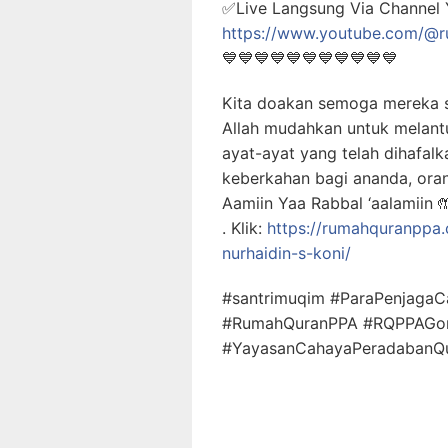
✅Live Langsung Via Channel 
https://www.youtube.com/@
💙💙💙💙💙💙💙💙💙💙💙
Kita doakan semoga mereka 
Allah mudahkan untuk melant
ayat-ayat yang telah dihafal
keberkahan bagi ananda, oran
Aamiin Yaa Rabbal ‘aalamiin 
. Klik:
https://rumahquranppa
nurhaidin-s-koni/
#santrimuqim #ParaPenjagaC
#RumahQuranPPA #RQPPAGor
#YayasanCahayaPeradabanQur