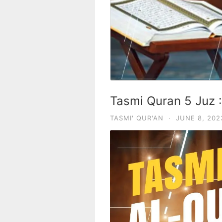
Tasmi Quran 5 Juz :
TASMI' QUR'AN
·
JUNE 8, 202