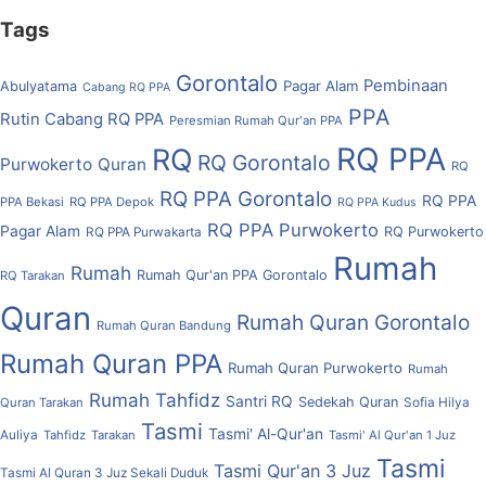
Tags
Gorontalo
Pembinaan
Pagar Alam
Abulyatama
Cabang RQ PPA
PPA
Rutin Cabang RQ PPA
Peresmian Rumah Qur'an PPA
RQ PPA
RQ
RQ Gorontalo
Purwokerto
Quran
RQ
RQ PPA Gorontalo
RQ PPA
PPA Bekasi
RQ PPA Depok
RQ PPA Kudus
RQ PPA Purwokerto
Pagar Alam
RQ Purwokerto
RQ PPA Purwakarta
Rumah
Rumah
Rumah Qur'an PPA Gorontalo
RQ Tarakan
Quran
Rumah Quran Gorontalo
Rumah Quran Bandung
Rumah Quran PPA
Rumah Quran Purwokerto
Rumah
Rumah Tahfidz
Santri RQ
Sedekah Quran
Quran Tarakan
Sofia Hilya
Tasmi
Tasmi' Al-Qur'an
Auliya
Tahfidz
Tarakan
Tasmi' Al Qur'an 1 Juz
Tasmi
Tasmi Qur'an 3 Juz
Tasmi Al Quran 3 Juz Sekali Duduk