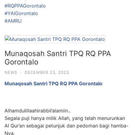
#RQPPAGorontalo
#YAIGorontalo
#AMRU
Munaqosah Santri TPQ RQ PPA
Gorontalo
NEWS
·
DECEMBER 23, 2023
Munaqosah Santri TPQ RQ PPA Gorontalo
Alhamdulillaahirabbil’alamiin..
Segala puji hanya milik Allah, yang telah menurunkan
Al Qur’an sebagai petunjuk dan pedoman bagi hamba-
Nya.