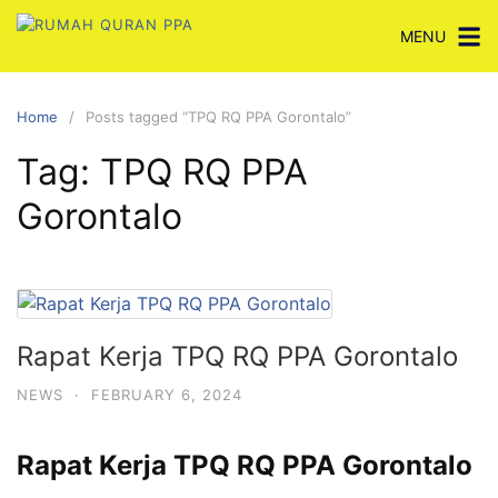
Skip
MENU
to
content
Home
Posts tagged “TPQ RQ PPA Gorontalo”
Tag:
TPQ RQ PPA
Gorontalo
Rapat Kerja TPQ RQ PPA Gorontalo
NEWS
·
FEBRUARY 6, 2024
Rapat Kerja TPQ RQ PPA Gorontalo