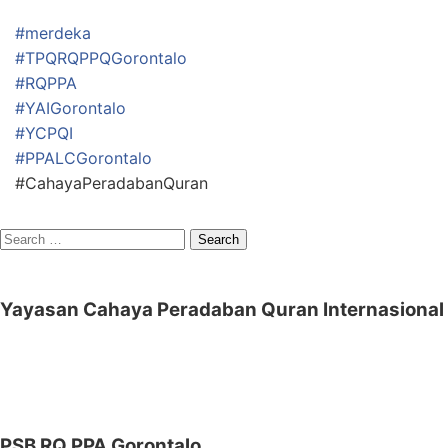
#merdeka
#TPQRQPPQGorontalo
#RQPPA
#YAIGorontalo
#YCPQI
#PPALCGorontalo
#CahayaPeradabanQuran
Search
for:
Yayasan Cahaya Peradaban Quran Internasional
PSB RQ PPA Gorontalo