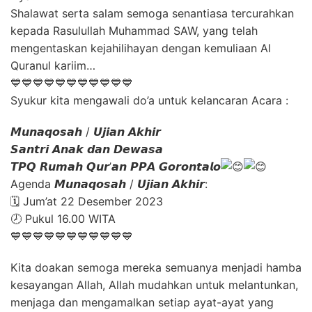
Shalawat serta salam semoga senantiasa tercurahkan
kepada Rasulullah Muhammad SAW, yang telah
mengentaskan kejahilihayan dengan kemuliaan Al
Quranul kariim…
💙💙💙💙💙💙💙💙💙💙💙
Syukur kita mengawali do’a untuk kelancaran Acara :
𝙈𝙪𝙣𝙖𝙦𝙤𝙨𝙖𝙝 / 𝙐𝙟𝙞𝙖𝙣 𝘼𝙠𝙝𝙞𝙧
𝙎𝙖𝙣𝙩𝙧𝙞 𝘼𝙣𝙖𝙠 𝙙𝙖𝙣 𝘿𝙚𝙬𝙖𝙨𝙖
𝙏𝙋𝙌 𝙍𝙪𝙢𝙖𝙝 𝙌𝙪𝙧’𝙖𝙣 𝙋𝙋𝘼 𝙂𝙤𝙧𝙤𝙣𝙩𝙖𝙡𝙤
Agenda 𝙈𝙪𝙣𝙖𝙦𝙤𝙨𝙖𝙝 / 𝙐𝙟𝙞𝙖𝙣 𝘼𝙠𝙝𝙞𝙧:
🗓️ Jum’at 22 Desember 2023
🕗 Pukul 16.00 WITA
💙💙💙💙💙💙💙💙💙💙💙
Kita doakan semoga mereka semuanya menjadi hamba
kesayangan Allah, Allah mudahkan untuk melantunkan,
menjaga dan mengamalkan setiap ayat-ayat yang