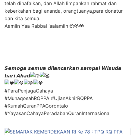
telah dihafalkan, dan Allah limpahkan rahmat dan
keberkahan bagi ananda, orangtuanya,para donatur
dan kita semua.
Aamiin Yaa Rabbal ‘aalamiin 🤲🤲🤲
𝙎𝙚𝙢𝙤𝙜𝙖 𝙨𝙚𝙢𝙪𝙖 𝙙𝙞𝙡𝙖𝙣𝙘𝙖𝙧𝙠𝙖𝙣 𝙨𝙖𝙢𝙥𝙖𝙞 𝙒𝙞𝙨𝙪𝙙𝙖
𝙝𝙖𝙧𝙞 𝘼𝙝𝙖𝙙
#ParaPenjagaCahaya
#MunaqosahRQPPA #UjianAkhirRQPPA
#RumahQuranPPAGorontalo
#YayasanCahayaPeradabanQuranInternasional