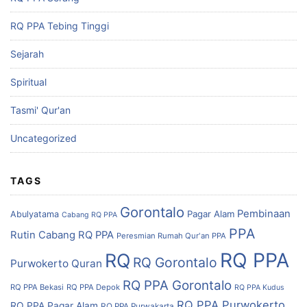
RQ PPA Tebing Tinggi
Sejarah
Spiritual
Tasmi' Qur'an
Uncategorized
TAGS
Gorontalo
Pembinaan
Pagar Alam
Abulyatama
Cabang RQ PPA
PPA
Rutin Cabang RQ PPA
Peresmian Rumah Qur'an PPA
RQ PPA
RQ
RQ Gorontalo
Purwokerto
Quran
RQ PPA Gorontalo
RQ PPA Bekasi
RQ PPA Depok
RQ PPA Kudus
RQ PPA Purwokerto
RQ PPA Pagar Alam
RQ PPA Purwakarta