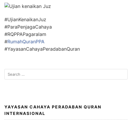
#UjianKenaikanJuz
#ParaPenjagaCahaya
#RQPPAPagaralam
#
RumahQuranPPA
#YayasanCahayaPeradabanQuran
Search
for:
YAYASAN CAHAYA PERADABAN QURAN
INTERNASIONAL