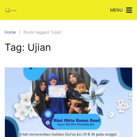
Skip
MENU
to
content
Home
Posts tagged “Ujian”
Tag:
Ujian