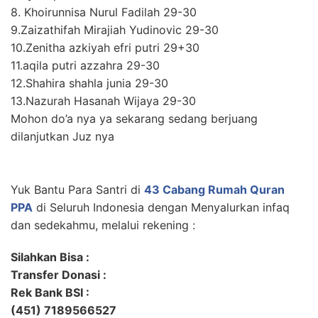
8. Khoirunnisa Nurul Fadilah 29-30
9.Zaizathifah Mirajiah Yudinovic 29-30
10.Zenitha azkiyah efri putri 29+30
11.aqila putri azzahra 29-30
12.Shahira shahla junia 29-30
13.Nazurah Hasanah Wijaya 29-30
Mohon do’a nya ya sekarang sedang berjuang
dilanjutkan Juz nya
Yuk Bantu Para Santri di
43 Cabang Rumah Quran
PPA
di Seluruh Indonesia dengan Menyalurkan infaq
dan sedekahmu, melalui rekening :
Silahkan Bisa :
Transfer Donasi :
Rek Bank BSI :
(451) 7189566527