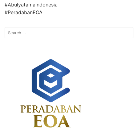
#AbulyatamaIndonesia
#PeradabanEOA
Search
for: