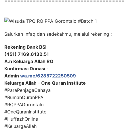
======================================
=
Salurkan infaq dan sedekahmu, melalui rekening :
Rekening Bank BSI
(451) 7169.6132.51
A.n Keluarga Allah RQ
Konfirmasi Donasi :
Admin
wa.me/6285722250509
Keluarga Allah – One Quran Institute
#ParaPenjagaCahaya
#RumahQuranPPA
#RQPPAGorontalo
#OneQuranInstitute
#HuffazhOnline
#KeluargaAllah