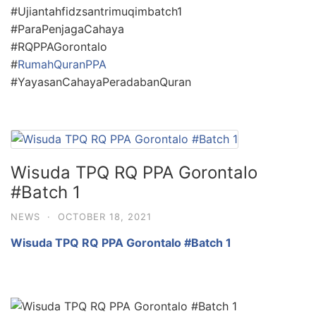
#Ujiantahfidzsantrimuqimbatch1
#ParaPenjagaCahaya
#RQPPAGorontalo
#
RumahQuranPPA
#YayasanCahayaPeradabanQuran
Wisuda TPQ RQ PPA Gorontalo
#Batch 1
NEWS
·
OCTOBER 18, 2021
Wisuda TPQ RQ PPA Gorontalo #Batch 1