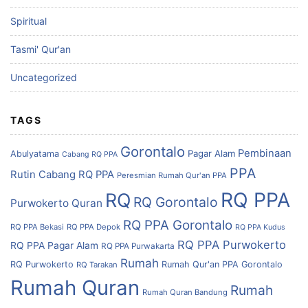
Spiritual
Tasmi' Qur'an
Uncategorized
TAGS
Gorontalo
Pembinaan
Pagar Alam
Abulyatama
Cabang RQ PPA
PPA
Rutin Cabang RQ PPA
Peresmian Rumah Qur'an PPA
RQ PPA
RQ
RQ Gorontalo
Purwokerto
Quran
RQ PPA Gorontalo
RQ PPA Bekasi
RQ PPA Depok
RQ PPA Kudus
RQ PPA Purwokerto
RQ PPA Pagar Alam
RQ PPA Purwakarta
Rumah
RQ Purwokerto
Rumah Qur'an PPA Gorontalo
RQ Tarakan
Rumah Quran
Rumah
Rumah Quran Bandung