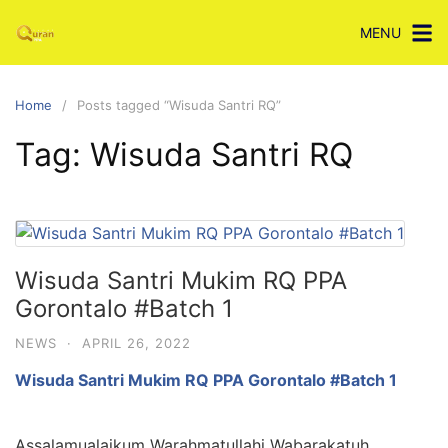
Skip
MENU
to
content
Home
Posts tagged “Wisuda Santri RQ”
Tag:
Wisuda Santri RQ
Wisuda Santri Mukim RQ PPA
Gorontalo #Batch 1
NEWS
·
APRIL 26, 2022
Wisuda Santri Mukim RQ PPA Gorontalo #Batch 1
Assalamualaikum Warahmatullahi Wabarakatuh