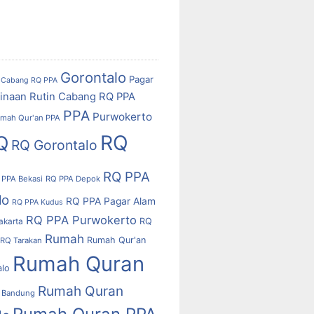
Gorontalo
Pagar
Cabang RQ PPA
inaan Rutin Cabang RQ PPA
PPA
Purwokerto
mah Qur'an PPA
RQ
Q
RQ Gorontalo
RQ PPA
 PPA Bekasi
RQ PPA Depok
lo
RQ PPA Pagar Alam
RQ PPA Kudus
RQ PPA Purwokerto
RQ
akarta
Rumah
Rumah Qur'an
RQ Tarakan
Rumah Quran
alo
Rumah Quran
 Bandung