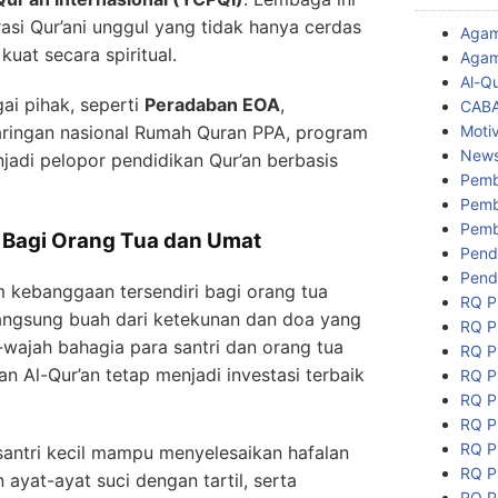
si Qur’ani unggul yang tidak hanya cerdas
Aga
 kuat secara spiritual.
Agam
Al-Q
ai pihak, seperti
Peradaban EOA
,
CAB
Motiv
jaringan nasional Rumah Quran PPA, program
New
jadi pelopor pendidikan Qur’an berbasis
Pemb
Pemb
Pemb
agi Orang Tua dan Umat
Pend
Pend
 kebanggaan tersendiri bagi orang tua
RQ P
langsung buah dari ketekunan dan doa yang
RQ P
-wajah bahagia para santri dan orang tua
RQ P
 Al-Qur’an tetap menjadi investasi terbaik
RQ P
RQ P
RQ P
RQ P
santri kecil mampu menyelesaikan hafalan
RQ P
 ayat-ayat suci dengan tartil, serta
RQ P