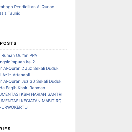
 POSTS
d Rumah Qur’an PPA
ngsidimpuan ke-2
i’ Al-Quran 2 Juz Sekali Duduk
 Aziiz Artanabil
i’ Al-Quran Juz 30 Sekali Duduk
da Faqih Khairi Rahman
MENTASI KBM HARIAN SANTRI
MENTASI KEGIATAN MABIT RQ
 PURWOKERTO
RIES