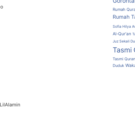
Goronta
lo
Rumah Qura
Rumah T
Sofia Hilya A
Al-Qur'an
T
Juz Sekali D
Tasmi 
Tasmi Quran
Waka
Duduk
ilAlamin