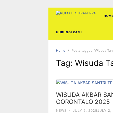
Skip
to
content
HOM
HUBUNGI KAMI
Home
Posts tagged “Wisuda Tah
Tag:
Wisuda Ta
WISUDA AKBAR SAN
GORONTALO 2025
NEWS
·
JULY 2, 2025
JULY 2,