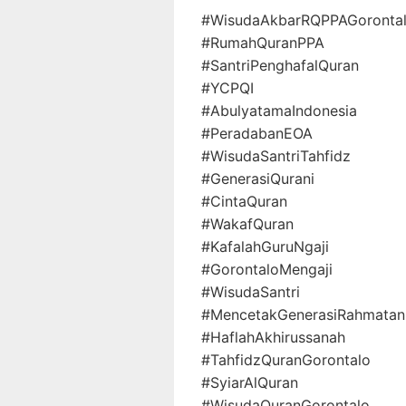
#WisudaAkbarRQPPAGoronta
#RumahQuranPPA
#SantriPenghafalQuran
#YCPQI
#AbulyatamaIndonesia
#PeradabanEOA
#WisudaSantriTahfidz
#GenerasiQurani
#CintaQuran
#WakafQuran
#KafalahGuruNgaji
#GorontaloMengaji
#WisudaSantri
#MencetakGenerasiRahmatanL
#HaflahAkhirussanah
#TahfidzQuranGorontalo
#SyiarAlQuran
#WisudaQuranGorontalo