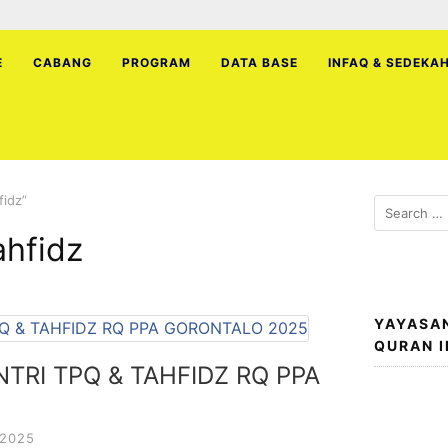
E
CABANG
PROGRAM
DATA BASE
INFAQ & SEDEKA
fidz”
Search
for:
hfidz
YAYASA
QURAN 
TRI TPQ & TAHFIDZ RQ PPA
 2025