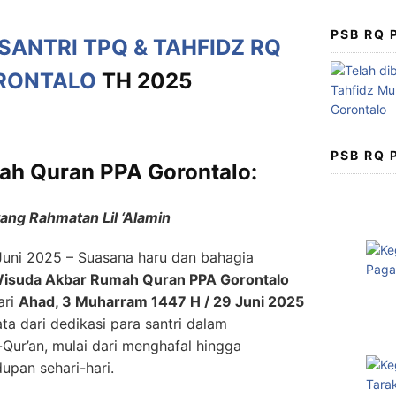
PSB RQ
SANTRI TPQ & TAHFIDZ RQ
RONTALO
TH 2025
PSB RQ
h Quran PPA Gorontalo:
ang Rahmatan Lil ‘Alamin
Juni 2025 – Suasana haru dan bahagia
isuda Akbar Rumah Quran PPA Gorontalo
ari
Ahad, 3 Muharram 1447 H / 29 Juni 2025
ata dari dedikasi para santri dalam
Qur’an, mulai dari menghafal hingga
pan sehari-hari.