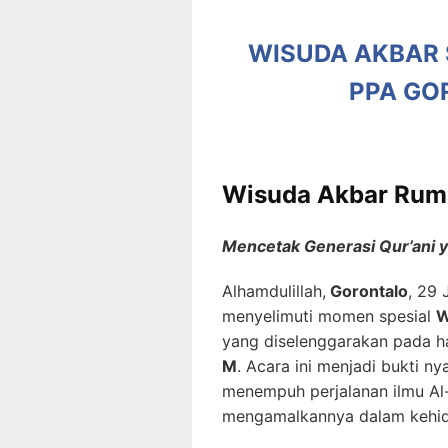
WISUDA AKBAR 
PPA GO
Wisuda Akbar Ruma
Mencetak Generasi Qur’ani y
Alhamdulillah,
Gorontalo
, 29 
menyelimuti momen spesial
W
yang diselenggarakan pada h
M
. Acara ini menjadi bukti ny
menempuh perjalanan ilmu Al-
mengamalkannya dalam kehidu