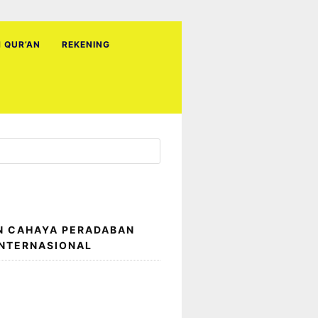
H QUR’AN
REKENING
N CAHAYA PERADABAN
INTERNASIONAL