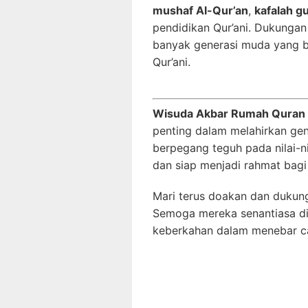
mushaf Al-Qur’an
,
kafalah gu
pendidikan Qur’ani. Dukungan
banyak generasi muda yang bi
Qur’ani.
Wisuda Akbar Rumah Quran 
penting dalam melahirkan gen
berpegang teguh pada nilai-nil
dan siap menjadi rahmat bagi
Mari terus doakan dan dukung
Semoga mereka senantiasa dib
keberkahan dalam menebar cah