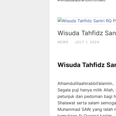
Wisuda Tahfidz San
NEWS
·
JULY 1, 2024
Wisuda Tahfidz Sa
Alhamdulillaahirabbil’alamiin..
Segala puji hanya milik Allah
petunjuk dan pedoman bagi 
Shalawat serta salam semoga 
Muhammad SAW, yang telah m
kemuliaan Al Quranul kariim…