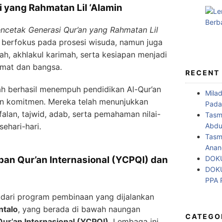
i yang Rahmatan Lil ‘Alamin
ncetak Generasi Qur’an yang Rahmatan Lil
ya berfokus pada prosesi wisuda, namun juga
 akhlakul karimah, serta kesiapan menjadi
umat dan bangsa.
RECENT
lah berhasil menempuh pendidikan Al-Qur’an
Mila
an komitmen. Mereka telah menunjukkan
Pada
alan, tajwid, adab, serta pemahaman nilai-
Tasm
Abdul
sehari-hari.
Tasm
Anan
DOKU
an Qur’an Internasional (YCPQI) dan
DOKU
PPA
 dari program pembinaan yang dijalankan
talo
, yang berada di bawah naungan
CATEGO
ur’an Internasional (YCPQI)
. Lembaga ini