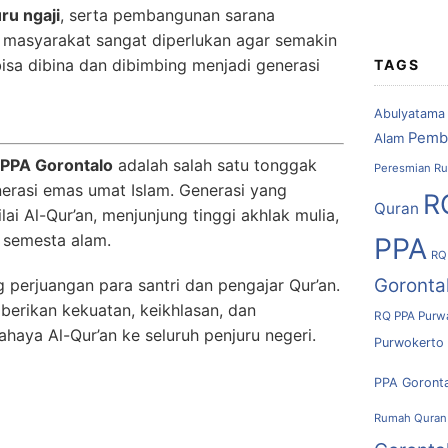
ru ngaji
, serta pembangunan sarana
 masyarakat sangat diperlukan agar semakin
sa dibina dan dibimbing menjadi generasi
TAGS
Abulyatama
Pemb
Alam
PPA Gorontalo
adalah salah satu tonggak
Peresmian Ru
erasi emas umat Islam. Generasi yang
R
Quran
ai Al-Qur’an, menjunjung tinggi akhlak mulia,
 semesta alam.
PPA
RQ
Goronta
 perjuangan para santri dan pengajar Qur’an.
erikan kekuatan, keikhlasan, dan
RQ PPA Purw
aya Al-Qur’an ke seluruh penjuru negeri.
Purwokerto
PPA Goront
Rumah Quran