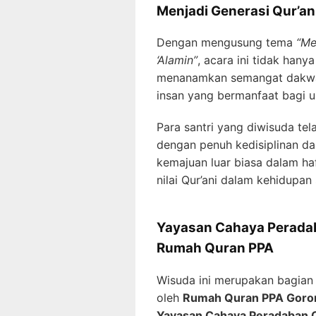
Menjadi Generasi Qur’an
Dengan mengusung tema
“Me
‘Alamin”
, acara ini tidak han
menanamkan semangat dakwah,
insan yang bermanfaat bagi 
Para santri yang diwisuda te
dengan penuh kedisiplinan d
kemajuan luar biasa dalam haf
nilai Qur’ani dalam kehidupan 
Yayasan Cahaya Peradab
Rumah Quran PPA
Wisuda ini merupakan bagian
oleh
Rumah Quran PPA Goron
Yayasan Cahaya Peradaban Q