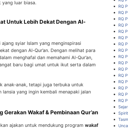
yang luar biasa.
RQ P
RQ P
RQ P
at Untuk Lebih Dekat Dengan Al-
RQ P
RQ P
RQ P
 ajang syiar Islam yang menginspirasi
RQ P
dekat dengan Al-Qur’an. Dengan melihat para
RQ P
RQ P
 dalam menghafal dan memahami Al-Qur’an,
RQ P
ngat baru bagi umat untuk ikut serta dalam
RQ P
RQ P
RQ P
k anak-anak, tetapi juga terbuka untuk
RQ P
 lansia yang ingin kembali menapaki jalan
RQ P
RQ P
Seja
g Gerakan Wakaf & Pembinaan Qur’an
Spiri
Tasmi
aikan ajakan untuk mendukung program
wakaf
Unca