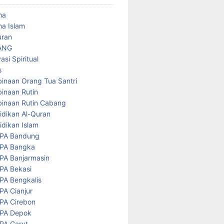
ma
a Islam
uran
ANG
asi Spiritual
s
inaan Orang Tua Santri
inaan Rutin
inaan Rutin Cabang
idikan Al-Quran
idikan Islam
PA Bandung
PA Bangka
PA Banjarmasin
PA Bekasi
PA Bengkalis
PA Cianjur
PA Cirebon
PA Depok
PA Garut