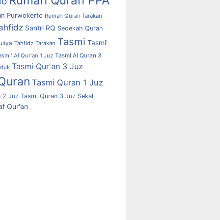
Rumah Quran PPA
lo
n Purwokerto
Rumah Quran Tarakan
ahfidz
Santri RQ
Sedekah Quran
Tasmi
Tasmi'
uliya
Tahfidz
Tarakan
asmi' Al Qur'an 1 Juz
Tasmi Al Quran 3
Tasmi Qur'an 3 Juz
uduk
Quran
Tasmi Quran 1 Juz
 2 Juz
Tasmi Quran 3 Juz Sekali
f Qur'an