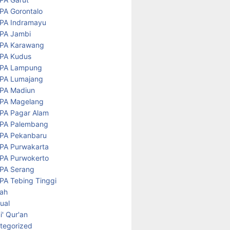
PA Gorontalo
PA Indramayu
PA Jambi
PA Karawang
PA Kudus
PA Lampung
PA Lumajang
PA Madiun
PA Magelang
PA Pagar Alam
PA Palembang
PA Pekanbaru
PA Purwakarta
PA Purwokerto
PA Serang
PA Tebing Tinggi
rah
tual
' Qur'an
tegorized