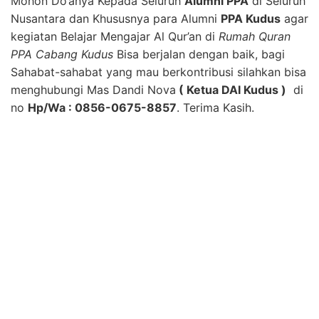
Mohon Do’anya Kepada Seluruh
Alumni PPA
di Seluruh
Nusantara dan Khususnya para Alumni
PPA Kudus
agar
kegiatan Belajar Mengajar Al Qur’an di
Rumah Quran
PPA Cabang Kudus
Bisa berjalan dengan baik, bagi
Sahabat-sahabat yang mau berkontribusi silahkan bisa
menghubungi Mas Dandi Nova
( Ketua DAI Kudus )
di
no
Hp/Wa : 0856-0675-8857
. Terima Kasih.