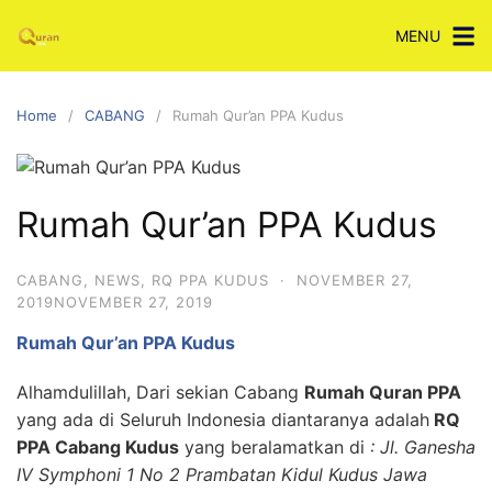
Skip
MENU
to
content
Home
CABANG
Rumah Qur’an PPA Kudus
Rumah Qur’an PPA Kudus
CABANG
,
NEWS
,
RQ PPA KUDUS
·
NOVEMBER 27,
2019
NOVEMBER 27, 2019
Rumah Qur’an PPA Kudus
Alhamdulillah, Dari sekian Cabang
Rumah Quran PPA
yang ada di Seluruh Indonesia diantaranya adalah
RQ
PPA Cabang Kudus
yang beralamatkan di
: Jl. Ganesha
IV Symphoni 1 No 2 Prambatan Kidul Kudus Jawa