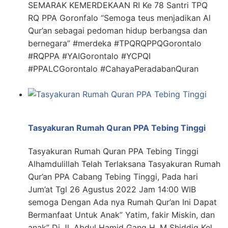
SEMARAK KEMERDEKAAN RI Ke 78 Santri TPQ
RQ PPA Goronfalo “Semoga teus menjadikan Al
Qur’an sebagai pedoman hidup berbangsa dan
bernegara” #merdeka #TPQRQPPQGorontalo
#RQPPA #YAIGorontalo #YCPQI
#PPALCGorontalo #CahayaPeradabanQuran
Tasyakuran Rumah Quran PPA Tebing Tinggi
Tasyakuran Rumah Quran PPA Tebing Tinggi
Alhamdulillah Telah Terlaksana Tasyakuran Rumah
Qur’an PPA Cabang Tebing Tinggi, Pada hari
Jum’at Tgl 26 Agustus 2022 Jam 14:00 WIB
semoga Dengan Ada nya Rumah Qur’an Ini Dapat
Bermanfaat Untuk Anak” Yatim, fakir Miskin, dan
anak” Di Jl. Abdul Hamid Gang H. M Shiddiq Kel.