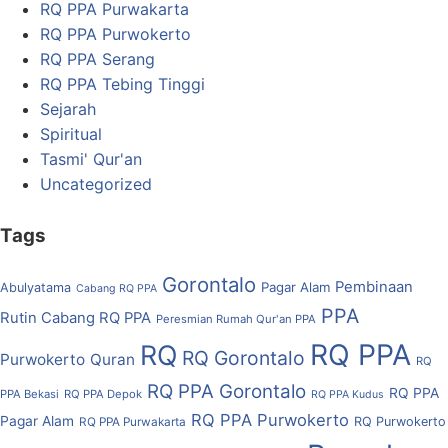
RQ PPA Purwakarta
RQ PPA Purwokerto
RQ PPA Serang
RQ PPA Tebing Tinggi
Sejarah
Spiritual
Tasmi' Qur'an
Uncategorized
Tags
Gorontalo
Pembinaan
Pagar Alam
Abulyatama
Cabang RQ PPA
PPA
Rutin Cabang RQ PPA
Peresmian Rumah Qur'an PPA
RQ PPA
RQ
RQ Gorontalo
Purwokerto
Quran
RQ
RQ PPA Gorontalo
RQ PPA
PPA Bekasi
RQ PPA Depok
RQ PPA Kudus
RQ PPA Purwokerto
Pagar Alam
RQ Purwokerto
RQ PPA Purwakarta