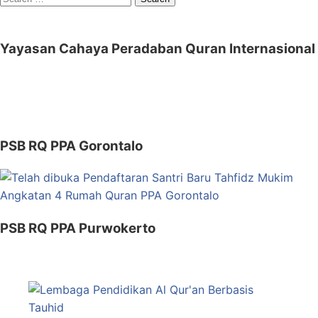
for:
Yayasan Cahaya Peradaban Quran Internasional
PSB RQ PPA Gorontalo
PSB RQ PPA Purwokerto