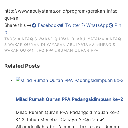
http://www.abulyatama.or.id/program/gerakan-infaq-
qur-an
Share this
Facebook
Twitter
WhatsApp
Pin
It
TAGS:
#INFAQ & WAKAF QUR'AN DI ABULYATAMA
#INFAQ
& WAKAF QUR'AN DI YAYASAN ABULYATAMA
#INFAQ &
WAKAF QURAN
#RQ PPA
#RUMAH QURAN PPA
Related Posts
Milad Rumah Qur’an PPA Padangsidimpuan ke-2
Milad Rumah Qur’an PPA Padangsidimpuan ke-2
🌿 2 Tahun Menebar Cahaya Al-Qur’an 🌿
Alhamdulillahirabbil ‘alamin… Tak terasa, Rumah