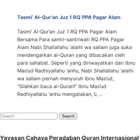
Tasmi’ Al-Qur’an Juz 1 RQ PPA Pagar Alam
Tasmi’ Al-Qur’an Juz 1 RQ PPA Pagar Alam
Bersama Para santri-santriwati RQ PPA Pagar
Alam Nabi Shallallahu ‘alaihi wa sallam juga suka
mendengarkan al-Quran yang dibacakan oleh
para sahabat. Seperti yang diriwayatkan dari Ibnu
Mas’ud Radhiyallahu ‘anhu, Nabi Shallallahu ‘alaihi
wa sallam pernah menyuruh Ibnu Mas’ud,
“Silahkan baca al-Quran!” Ibnu Mas’ud
Radhiyallahu ‘anhu mengatakan, يَا …
Search
for:
Yayasan Cahaya Peradaban Quran Internasional