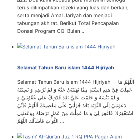
terus dilimpahkan rezeki yang luas dan berkah,
serta menjadi Amal Jariyah dan menjadi
tabungan akhirat. Berikut Total Pencapaian
Donasi Program OQI Bulan …
Selamat Tahun Baru islam 1444 Hijriyah
Selamat Tahun Baru islam 1444 Hijriyah اَللّهُمَّ مَا
عَمِلْتُ فِيْ هذِهِ السَّنَةِ مِمَّا نَهَيْتَنَيْ عَنْهُ وَ لَمْ تُرُضِهِ وَ نَسِيْتَهُ
وَ لَمْ تَنْسَهُ وَ حَلَمْتَ عَلَيَّ بَعْدَ قُدْرَتِكَ عَلَي عُقُوْبَتِيْ وَ
دَعَوْتَنِيْ اِلَي التَّوْبَةِ بَعْدَ جُرْأَتِيْ عَلَى مَعْصِيتَكَ اَللّهُمَّ فَاِنِّيْ
اسْتَغْفِرُكَ فَاغْفِرْ لِيْ وَ مَا عَمِلْتُ مِنْ عَمَلٍ تَرْضَاهُ وَوَعَدتْنِي
الثَّوَابَ فَاَسْاَلُكَ اللّهُمَّ …