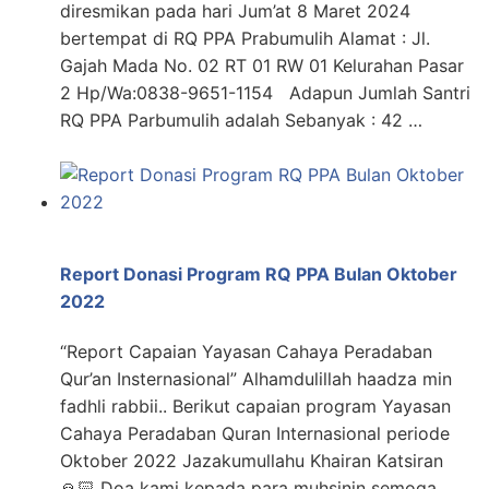
diresmikan pada hari Jum’at 8 Maret 2024
bertempat di RQ PPA Prabumulih Alamat : Jl.
Gajah Mada No. 02 RT 01 RW 01 Kelurahan Pasar
2 Hp/Wa:0838-9651-1154 Adapun Jumlah Santri
RQ PPA Parbumulih adalah Sebanyak : 42 …
Report Donasi Program RQ PPA Bulan Oktober
2022
“Report Capaian Yayasan Cahaya Peradaban
Qur’an Insternasional” Alhamdulillah haadza min
fadhli rabbii.. Berikut capaian program Yayasan
Cahaya Peradaban Quran Internasional periode
Oktober 2022 Jazakumullahu Khairan Katsiran
🙏🏻 Doa kami kepada para muhsinin semoga