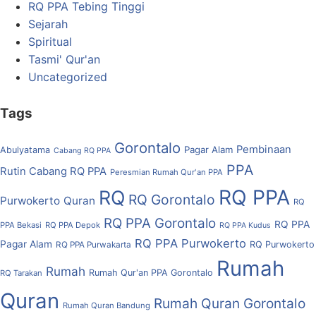
RQ PPA Tebing Tinggi
Sejarah
Spiritual
Tasmi' Qur'an
Uncategorized
Tags
Gorontalo
Pembinaan
Pagar Alam
Abulyatama
Cabang RQ PPA
PPA
Rutin Cabang RQ PPA
Peresmian Rumah Qur'an PPA
RQ PPA
RQ
RQ Gorontalo
Purwokerto
Quran
RQ
RQ PPA Gorontalo
RQ PPA
PPA Bekasi
RQ PPA Depok
RQ PPA Kudus
RQ PPA Purwokerto
Pagar Alam
RQ Purwokerto
RQ PPA Purwakarta
Rumah
Rumah
Rumah Qur'an PPA Gorontalo
RQ Tarakan
Quran
Rumah Quran Gorontalo
Rumah Quran Bandung