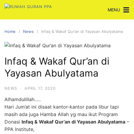
Skip
MENU
to
content
Home
News
Infaq & Wakaf Qur’an di Yayasan Abulyatama
Infaq & Wakaf Qur’an di
Yayasan Abulyatama
NEWS
·
APRIL 17, 2020
Alhamdulillah…..
Hari Jum’at ini disaat kantor-kantor pada libur tapi
masih ada juga Hamba Allah yg mau ikut Program
Donasi
Infaq & Wakaf Qur’an di Yayasan
Abulyatama
–
PPA Institute
,