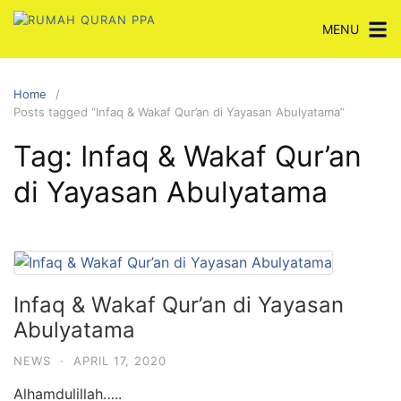
Skip
MENU
to
content
Home
Posts tagged “Infaq & Wakaf Qur’an di Yayasan Abulyatama”
Tag:
Infaq & Wakaf Qur’an
di Yayasan Abulyatama
Infaq & Wakaf Qur’an di Yayasan
Abulyatama
NEWS
·
APRIL 17, 2020
Alhamdulillah…..