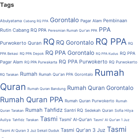
Tags
Gorontalo
Pembinaan
Pagar Alam
Abulyatama
Cabang RQ PPA
PPA
Rutin Cabang RQ PPA
Peresmian Rumah Qur'an PPA
RQ PPA
RQ
RQ Gorontalo
Purwokerto
Quran
RQ
RQ PPA Gorontalo
RQ PPA
PPA Bekasi
RQ PPA Depok
RQ PPA Kudus
RQ PPA Purwokerto
Pagar Alam
RQ Purwokerto
RQ PPA Purwakarta
Rumah
Rumah
Rumah Qur'an PPA Gorontalo
RQ Tarakan
Quran
Rumah Quran Gorontalo
Rumah Quran Bandung
Rumah Quran PPA
Rumah Quran Purwokerto
Rumah
Rumah Tahfidz
Santri RQ
Sedekah Quran
Quran Tarakan
Sofia Hilya
Tasmi
Tasmi' Al-Qur'an
Auliya
Tahfidz
Tarakan
Tasmi' Al Qur'an 1 Juz
Tasmi
Tasmi Qur'an 3 Juz
Tasmi Al Quran 3 Juz Sekali Duduk