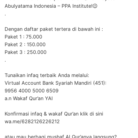
Abulyatama Indonesia – PPA Institute!
😉
.
Dengan daftar paket tertera di bawah ini :
Paket 1 : 75.000
Paket 2 : 150.000
Paket 3 : 250.000
.
Tunaikan infaq terbaik Anda melalui:
Virtual Account Bank Syariah Mandiri (451):
9956 4000 5000 6509
a.n Wakaf Qur’an YAI
Konfirmasi infaq & wakaf Qur’an klik di sini
wa.me/6282126226212
atau mau berbagi mushaf Al Qur’anya langsung?