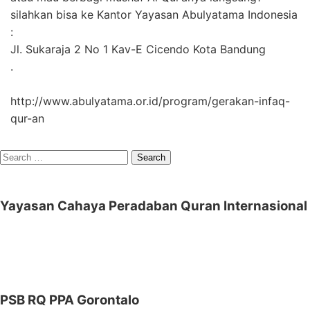
silahkan bisa ke Kantor Yayasan Abulyatama Indonesia
:
Jl. Sukaraja 2 No 1 Kav-E Cicendo Kota Bandung
.
http://www.abulyatama.or.id/program/gerakan-infaq-
qur-an
Search
for:
Yayasan Cahaya Peradaban Quran Internasional
PSB RQ PPA Gorontalo